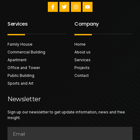
Services
Company
Family House
Home
Commercial Building
About us
Apartment
Services
Office and Tower
Projects
Public Building
Contact
Sports and Art
Newsletter
Sign up our newsletter to get update information, news and free
insight.