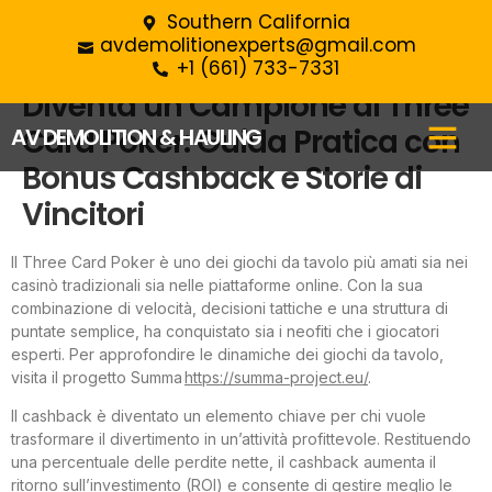
Southern California
avdemolitionexperts@gmail.com
+1 (661) 733-7331‬
Diventa un Campione di Three
Card Poker: Guida Pratica con
AV DEMOLITION & HAULING
Bonus Cashback e Storie di
Vincitori
Il Three Card Poker è uno dei giochi da tavolo più amati sia nei
casinò tradizionali sia nelle piattaforme online. Con la sua
combinazione di velocità, decisioni tattiche e una struttura di
puntate semplice, ha conquistato sia i neofiti che i giocatori
esperti. Per approfondire le dinamiche dei giochi da tavolo,
visita il progetto Summa
https://summa-project.eu/
.
Il cashback è diventato un elemento chiave per chi vuole
trasformare il divertimento in un’attività profittevole. Restituendo
una percentuale delle perdite nette, il cashback aumenta il
ritorno sull’investimento (ROI) e consente di gestire meglio le