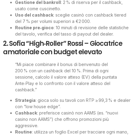
Gestione del bankroll
: 2 % di riserva per il cashback,
usato come cuscinetto.
Uso del cashback
: sceglie casinò con cashback tiered
del 7 % per volumi superiori a €2 000.
Routine pre‑gioco
: 10 minuti di revisione delle statistiche
del tavolo, verifica del tasso di payout del dealer.
2. Sofia “High‑Roller” Rossi – Giocatrice
amatoriale con budget elevato
“Mi piace combinare il bonus di benvenuto del
200 % con un cashback del 10 %. Prima di ogni
sessione, calcolo il valore atteso (EV) della puntata
Ante‑Play e lo confronto con il valore atteso del
cashback.”
Strategia
: gioca solo su tavoli con RTP ≥ 99,3 % e dealer
con “low house edge”.
Cashback
: preferisce casinò non AAMS (es. “nuovi
casino non AAMS”) che offrono promozioni più
aggressive.
Routine
: utilizza un foglio Excel per tracciare ogni mano,