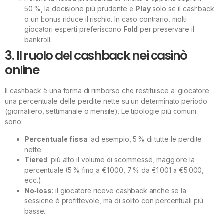
50 %, la decisione più prudente è
Play
solo se il cashback
o un bonus riduce il rischio. In caso contrario, molti
giocatori esperti preferiscono
Fold
per preservare il
bankroll.
3. Il ruolo del cashback nei casinò
online
Il cashback è una forma di rimborso che restituisce al giocatore
una percentuale delle perdite nette su un determinato periodo
(giornaliero, settimanale o mensile). Le tipologie più comuni
sono:
Percentuale fissa
: ad esempio, 5 % di tutte le perdite
nette.
Tiered
: più alto il volume di scommesse, maggiore la
percentuale (5 % fino a €1 000, 7 % da €1 001 a €5 000,
ecc.).
No‑loss
: il giocatore riceve cashback anche se la
sessione è profittevole, ma di solito con percentuali più
basse.