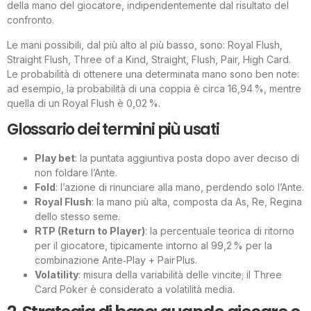
della mano del giocatore, indipendentemente dal risultato del
confronto.
Le mani possibili, dal più alto al più basso, sono: Royal Flush,
Straight Flush, Three of a Kind, Straight, Flush, Pair, High Card.
Le probabilità di ottenere una determinata mano sono ben note:
ad esempio, la probabilità di una coppia è circa 16,94 %, mentre
quella di un Royal Flush è 0,02 %.
Glossario dei termini più usati
Play bet
: la puntata aggiuntiva posta dopo aver deciso di
non foldare l’Ante.
Fold
: l’azione di rinunciare alla mano, perdendo solo l’Ante.
Royal Flush
: la mano più alta, composta da As, Re, Regina
dello stesso seme.
RTP (Return to Player)
: la percentuale teorica di ritorno
per il giocatore, tipicamente intorno al 99,2 % per la
combinazione Ante‑Play + Pair Plus.
Volatility
: misura della variabilità delle vincite; il Three
Card Poker è considerato a volatilità media.