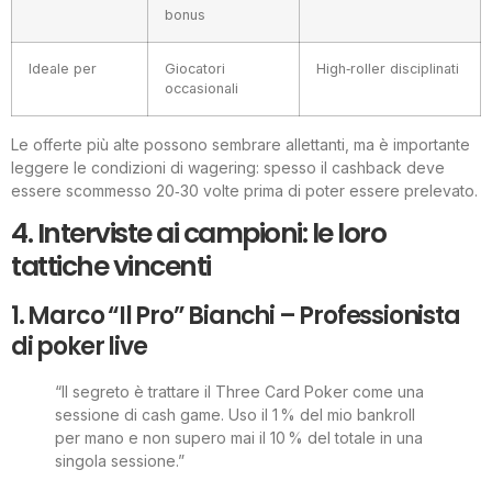
bonus
Ideale per
Giocatori
High‑roller disciplinati
occasionali
Le offerte più alte possono sembrare allettanti, ma è importante
leggere le condizioni di wagering: spesso il cashback deve
essere scommesso 20‑30 volte prima di poter essere prelevato.
4. Interviste ai campioni: le loro
tattiche vincenti
1. Marco “Il Pro” Bianchi – Professionista
di poker live
“Il segreto è trattare il Three Card Poker come una
sessione di cash game. Uso il 1 % del mio bankroll
per mano e non supero mai il 10 % del totale in una
singola sessione.”