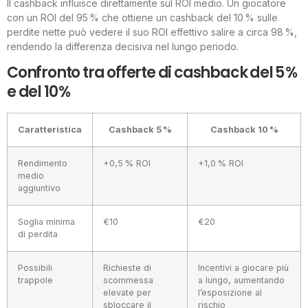
Il cashback influisce direttamente sul ROI medio. Un giocatore
con un ROI del 95 % che ottiene un cashback del 10 % sulle
perdite nette può vedere il suo ROI effettivo salire a circa 98 %,
rendendo la differenza decisiva nel lungo periodo.
Confronto tra offerte di cashback del 5 %
e del 10 %
Caratteristica
Cashback 5 %
Cashback 10 %
Rendimento
+0,5 % ROI
+1,0 % ROI
medio
aggiuntivo
Soglia minima
€10
€20
di perdita
Possibili
Richieste di
Incentivi a giocare più
trappole
scommessa
a lungo, aumentando
elevate per
l’esposizione al
sbloccare il
rischio