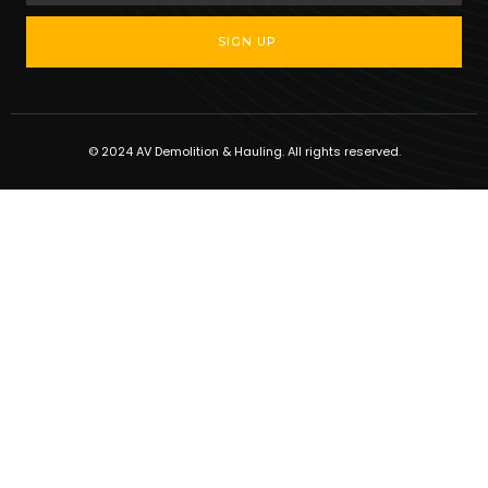
SIGN UP
© 2024 AV Demolition & Hauling. All rights reserved.