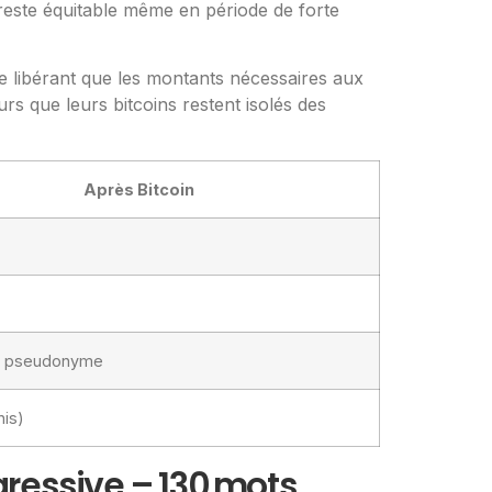
i reste équitable même en période de forte
 ne libérant que les montants nécessaires aux
urs que leurs bitcoins restent isolés des
Après Bitcoin
l, pseudonyme
his)
gressive – 130 mots