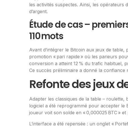
les activités suspectes. Ainsi, les opérateurs
d’argent.
Étude de cas – premiers
110 mots
Avant d’intégrer le Bitcoin aux jeux de table,
promotion « pari rapide » où les parieurs po
conversion a atteint 12 % du trafic habituel, p
Ce succès préliminaire a donné la confiance n
Refonte des jeux de
Adapter les classiques de la table – roulett
logiciel a été reprogrammé pour accepter le 
joueur voit son solde en « 0,000025 BTC » et p
L’interface a été repensée : un onglet « Porte