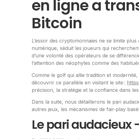
en ligne a tran
Bitcoin
L’essor des cryptomonnaies ne se limite plus au
numérique, séduit les joueurs qui recherchen
d’une volonté des opérateurs de se différenci
l’attention des néophytes comme des habitué
Comme le golf qui allie tradition et modernité
découvrir ce parallèle en visitant le site :
http
précision, la stratégie et la confiance dans les
Dans la suite, nous détaillerons le pari audacie
autres jeux, les mécanismes de fair‑play basé
Le pari audacieux –