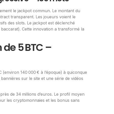
quement le jackpot commun. Le montant du
ract transparent. Les joueurs voient le
ifs des slots. Le jackpot est déclenché
baccarat). Cette innovation a transformé la
n de 5 BTC –
C (environ 140 000 € à l’époque) à quiconque
 bannières sur le site et une série de vidéos
près de 34 millions d’euros. Le profil moyen
 pour les cryptomonnaies et les bonus sans