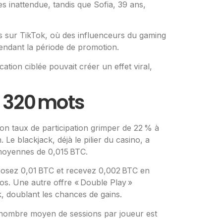
 inattendue, tandis que Sofia, 39 ans,
es sur TikTok, où des influenceurs du gaming
pendant la période de promotion.
tion ciblée pouvait créer un effet viral,
– 320 mots
son taux de participation grimper de 22 % à
 Le blackjack, déjà le pilier du casino, a
 moyennes de 0,015 BTC.
Déposez 0,01 BTC et recevez 0,002 BTC en
uros. Une autre offre « Double Play »
, doublant les chances de gains.
le nombre moyen de sessions par joueur est