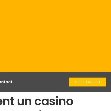
ontact
GET STARTED
ent un casino