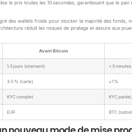
lise le prix toutes les 10 secondes, garantissant que le par
tégré des wallets froids pour stocker la majorité des fonds,
rchitecture réduit les risques de piratage et assure aux joue
Avant Bitcoin
1‑3 jours (virement)
< 5 minutes
3‑5 % (carte)
≤ 1 %
KYC complet
KYC partie
EUR
BTC (satos
– un nouveau mode de mise pro