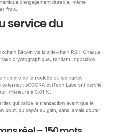
dynamique d’engagement durable, même
es frais.
u service du
lockchain Bitcoin via la side‑chain RSK. Chaque
e hash cryptographique, rendant impossible
le numéro de la roulette ou les cartes
s externes : eCOGRA et iTech Labs ont certifié
ur inférieure à 0,01 %.
ties qui valide la transaction avant que le
 en bout, du dépôt au gain, sans jamais douter
emps réel – 150 mots