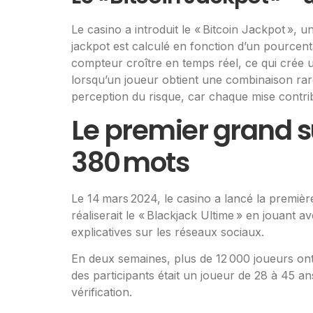
Le casino a introduit le « Bitcoin Jackpot 
jackpot est calculé en fonction d’un pourcen
compteur croître en temps réel, ce qui crée 
lorsqu’un joueur obtient une combinaison rar
perception du risque, car chaque mise contribu
Le premier grand su
380 mots
Le 14 mars 2024, le casino a lancé la premiè
réaliserait le « Blackjack Ultime » en jouant 
explicatives sur les réseaux sociaux.
En deux semaines, plus de 12 000 joueurs ont 
des participants était un joueur de 28 à 45 a
vérification.