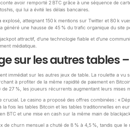
aconte avoir remporté 2 BTC grâce à une séquence de cartes
toshis, qui lui a évité les délais bancaires.
 explosé, atteignant 150 k mentions sur Twitter et 80 k vu
z a généré une hausse de 45 % du trafic organique du site 
ckpot attractif, d’une technologie fiable et d’une communica
ement médiatique.
ige sur les autres tables 
ent immédiat sur les autres jeux de table. La roulette a vu 
chant à profiter de la même rapidité de paiement en Bitcoin.
e) de 27 %, les joueurs récurrents augmentant leurs mises
ôle crucial. Le casino a proposé des offres combinées : « 
 la fois les tables Bitcoin et les tables traditionnelles en e
 en BTC et une mise en cash sur la même main de blackjack
e taux de churn mensuel a chuté de 8 % à 4,5 %, tandis que 