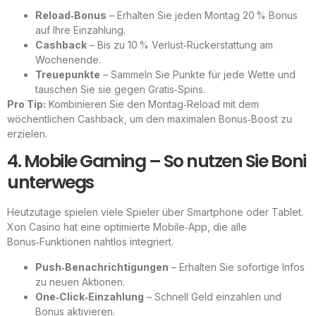
Reload‑Bonus
– Erhalten Sie jeden Montag 20 % Bonus
auf Ihre Einzahlung.
Cashback
– Bis zu 10 % Verlust‑Rückerstattung am
Wochenende.
Treuepunkte
– Sammeln Sie Punkte für jede Wette und
tauschen Sie sie gegen Gratis‑Spins.
Pro Tip:
Kombinieren Sie den Montag‑Reload mit dem
wöchentlichen Cashback, um den maximalen Bonus‑Boost zu
erzielen.
4. Mobile Gaming – So nutzen Sie Boni
unterwegs
Heutzutage spielen viele Spieler über Smartphone oder Tablet.
Xon Casino hat eine optimierte Mobile‑App, die alle
Bonus‑Funktionen nahtlos integriert.
Push‑Benachrichtigungen
– Erhalten Sie sofortige Infos
zu neuen Aktionen.
One‑Click‑Einzahlung
– Schnell Geld einzahlen und
Bonus aktivieren.