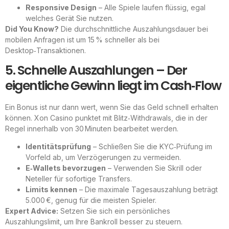
Responsive Design
– Alle Spiele laufen flüssig, egal
welches Gerät Sie nutzen.
Did You Know?
Die durchschnittliche Auszahlungsdauer bei
mobilen Anfragen ist um 15 % schneller als bei
Desktop‑Transaktionen.
5. Schnelle Auszahlungen – Der
eigentliche Gewinn liegt im Cash‑Flow
Ein Bonus ist nur dann wert, wenn Sie das Geld schnell erhalten
können. Xon Casino punktet mit Blitz‑Withdrawals, die in der
Regel innerhalb von 30 Minuten bearbeitet werden.
Identitätsprüfung
– Schließen Sie die KYC‑Prüfung im
Vorfeld ab, um Verzögerungen zu vermeiden.
E‑Wallets bevorzugen
– Verwenden Sie Skrill oder
Neteller für sofortige Transfers.
Limits kennen
– Die maximale Tagesauszahlung beträgt
5.000 €, genug für die meisten Spieler.
Expert Advice:
Setzen Sie sich ein persönliches
Auszahlungslimit, um Ihre Bankroll besser zu steuern.