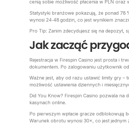
cenią sobie możliwość płacenia w PLN oraz w
Statystyki branżowe pokazują, że ponad 78 % 
wynosi 24‑48 godzin, co jest wynikiem znacz
Pro Tip: Zanim zdecydujesz się na depozyt, s
Jak zacząć przygodę
Rejestracja w Firespin Casino jest prosta i t
dokumentem. Po zalogowaniu użytkownik od 
Ważne jest, aby od razu ustawić limity gry 
możliwość ustawienia dziennych i miesięcznyc
Did You Know? Firespin Casino pozwala na de
kasynach online.
Po pierwszym wpłacie gracze odblokowują bo
Warunek obrotu wynosi 30×, co jest jednym z