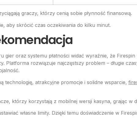
yciągają graczy, którzy cenią sobie płynność finansową.
ie, aby skrócić czas oczekiwania do kilku minut.
ekomendacja
 gier oraz systemu płatności widać wyraźnie, że Firespin
. Platforma rozwiązuje najczęstszy problem – długie czasy
jalność.
ą technologię, atrakcyjne promocje i solidne wsparcie,
fir
acze, którzy korzystają z mobilnej wersji kasyna, grając w 
stawiać własne limity. Dzięki temu doświadczenie w Firespi