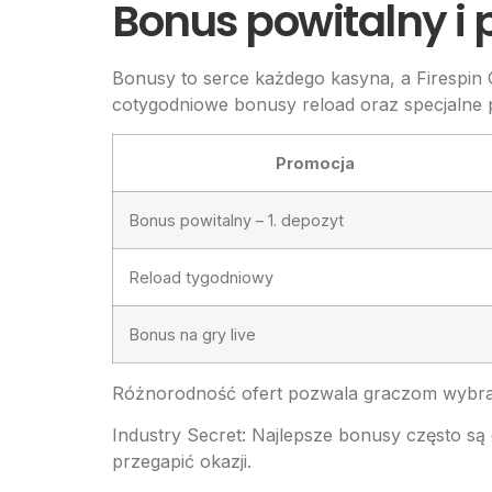
Bonus powitalny i 
Bonusy to serce każdego kasyna, a Firespin
cotygodniowe bonusy reload oraz specjalne
Promocja
Bonus powitalny – 1. depozyt
Reload tygodniowy
Bonus na gry live
Różnorodność ofert pozwala graczom wybrać
Industry Secret: Najlepsze bonusy często są
przegapić okazji.