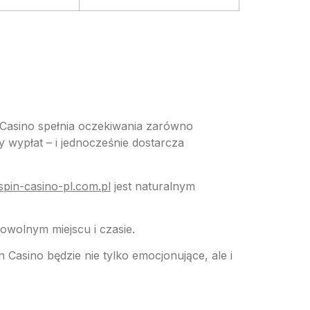
 Casino spełnia oczekiwania zarówno
 wypłat – i jednocześnie dostarcza
espin-casino-pl.com.pl
jest naturalnym
dowolnym miejscu i czasie.
n Casino będzie nie tylko emocjonujące, ale i