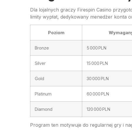
Dla lojalnych graczy Firespin Casino przygo
limity wypłat, dedykowany menedżer konta 
Poziom
Wymagany
Bronze
5 000 PLN
Silver
15 000 PLN
Gold
30 000 PLN
Platinum
60 000 PLN
Diamond
120 000 PLN
Program ten motywuje do regularnej gry i n