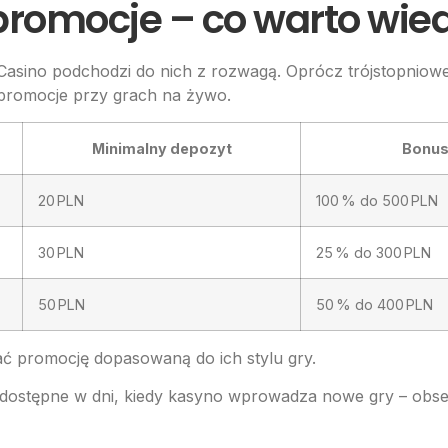
promocje – co warto wie
 Casino podchodzi do nich z rozwagą. Oprócz trójstopniow
 promocje przy grach na żywo.
Minimalny depozyt
Bonu
20 PLN
100 % do 500 PLN
30 PLN
25 % do 300 PLN
50 PLN
50 % do 400 PLN
 promocję dopasowaną do ich stylu gry.
 dostępne w dni, kiedy kasyno wprowadza nowe gry – obser