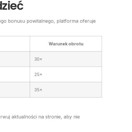
dzieć
ego bonusu powitalnego, platforma oferuje
s
Warunek obrotu
30×
25×
35×
wuj aktualności na stronie, aby nie