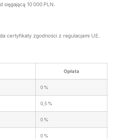
 sięgającą 10 000 PLN.
a certyfikaty zgodności z regulacjami UE.
Opłata
0 %
0,5 %
0 %
0 %