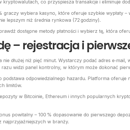
 kryptowalutach, co przyspiesza transakcje i eliminuje do
graczy wybiera kasyno, które oferuje szybkie wypłaty – w 
nie lepszym niż średnia rynkowa (72 godziny).
prawdź dostępne metody płatności i wybierz tę, która ofer
 – rejestracja i pierwsz
rwa nie dłużej niż pięć minut. Wystarczy podać adres e‑mail
razu widzi panel kontrolny, w którym może dokonać pier
– to podstawa odpowiedzialnego hazardu. Platforma oferuj
h limitów.
pozyty w Bitcoinie, Ethereum i innych popularnych krypto
nus powitalny – 100 % dopasowanie do pierwszego depozyt
 najprzyjaźniejszych w branży.