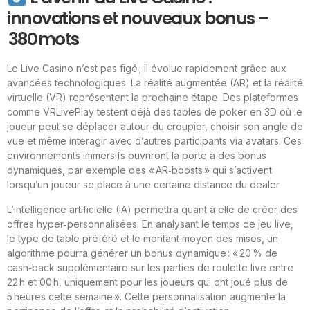
innovations et nouveaux bonus –
380 mots
Le Live Casino n’est pas figé ; il évolue rapidement grâce aux
avancées technologiques. La réalité augmentée (AR) et la réalité
virtuelle (VR) représentent la prochaine étape. Des plateformes
comme VRLivePlay testent déjà des tables de poker en 3D où le
joueur peut se déplacer autour du croupier, choisir son angle de
vue et même interagir avec d’autres participants via avatars. Ces
environnements immersifs ouvriront la porte à des bonus
dynamiques, par exemple des « AR‑boosts » qui s’activent
lorsqu’un joueur se place à une certaine distance du dealer.
L’intelligence artificielle (IA) permettra quant à elle de créer des
offres hyper‑personnalisées. En analysant le temps de jeu live,
le type de table préféré et le montant moyen des mises, un
algorithme pourra générer un bonus dynamique : « 20 % de
cash‑back supplémentaire sur les parties de roulette live entre
22 h et 00 h, uniquement pour les joueurs qui ont joué plus de
5 heures cette semaine ». Cette personnalisation augmente la