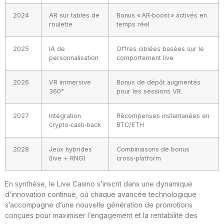
2024
AR sur tables de
Bonus « AR‑boost » activés en
roulette
temps réel
2025
IA de
Offres ciblées basées sur le
personnalisation
comportement live
2026
VR immersive
Bonus de dépôt augmentés
360°
pour les sessions VR
2027
Intégration
Récompenses instantanées en
crypto‑cash‑back
BTC/ETH
2028
Jeux hybrides
Combinaisons de bonus
(live + RNG)
cross‑platform
En synthèse, le Live Casino s’inscrit dans une dynamique
d’innovation continue, où chaque avancée technologique
s’accompagne d’une nouvelle génération de promotions
conçues pour maximiser l’engagement et la rentabilité des