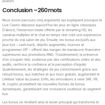
joueurs.
Conclusion – 260 mots
Nous avons parcouru cinq arguments qui expliquent pourquoi le
Live Casino dépasse aujourd’hui les jeux en ligne classiques.
D’abord, l’immersion totale offerte par le streaming HD, les
caméras multiples et le chat en temps réel crée une expérience
proche du vrai salon de jeu. Ensuite, les bonus exclusifs aux
jeux live – cash‑back, dépôts augmentés, tournois et
programmes VIP – offrent des marges de manœuvre financière
supérieures aux promotions RNG. Troisièmement, la présence
d’un croupier réel, soutenue par des certifications vidéo et des
audits, renforce la confiance et la perception d’équité.
Quatrièmement, les stratégies de jeu s’enrichissent grâce aux
reload‑bonus, aux matches et aux tours gratuits, augmentant le
Lifetime Value du joueur. Enfin, les innovations à venir (AR, VR,
IA, crypto) promettent de nouvelles formes de bonus
dynamiques, garantissant une croissance soutenue du segment
live.
Les bonus se révèlent ainsi le levier principal qui transforme le