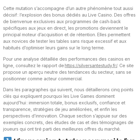
Cette mutation s’accompagne d’un autre phénomène tout aussi
décisif : l’explosion des bonus dédiés au Live Casino. Des offres
de bienvenue exclusives aux programmes de cash‑back
spécifiques aux jeux en direct, les promotions deviennent le
principal moteur d’acquisition et de rétention. Elles permettent
aux novices de tester les tables sans risque excessif et aux
habitués d’optimiser leurs gains sur le long terme.
Pour une analyse détaillée des performances des casinos en
ligne, consultez le rapport de
https://silversantestudy.fr/
. Ce site
propose un aperçu neutre des tendances du secteur, sans se
positionner comme acteur commercial.
Dans les paragraphes qui suivent, nous détaillerons cinq points
clés qui expliquent pourquoi les Live Games dominent
aujourd’hui : immersion totale, bonus exclusifs, confiance et
transparence, stratégies de jeu améliorées, et enfin les
perspectives d’innovation. Chaque section s’appuie sur des
exemples concrets, des études de cas et des témoignages de
joueurs qui ont tiré parti des meilleures offres du marché.