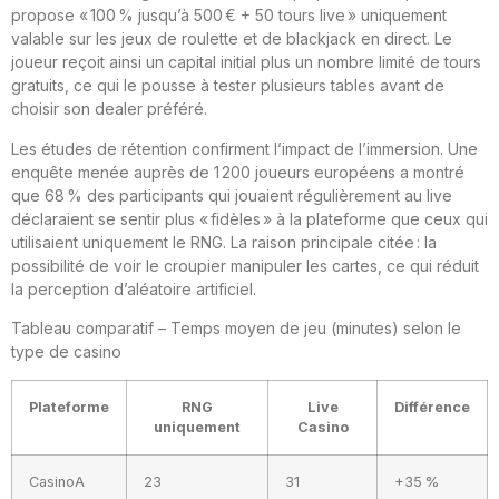
propose « 100 % jusqu’à 500 € + 50 tours live » uniquement
valable sur les jeux de roulette et de blackjack en direct. Le
joueur reçoit ainsi un capital initial plus un nombre limité de tours
gratuits, ce qui le pousse à tester plusieurs tables avant de
choisir son dealer préféré.
Les études de rétention confirment l’impact de l’immersion. Une
enquête menée auprès de 1 200 joueurs européens a montré
que 68 % des participants qui jouaient régulièrement au live
déclaraient se sentir plus « fidèles » à la plateforme que ceux qui
utilisaient uniquement le RNG. La raison principale citée : la
possibilité de voir le croupier manipuler les cartes, ce qui réduit
la perception d’aléatoire artificiel.
Tableau comparatif – Temps moyen de jeu (minutes) selon le
type de casino
Plateforme
RNG
Live
Différence
uniquement
Casino
CasinoA
23
31
+35 %