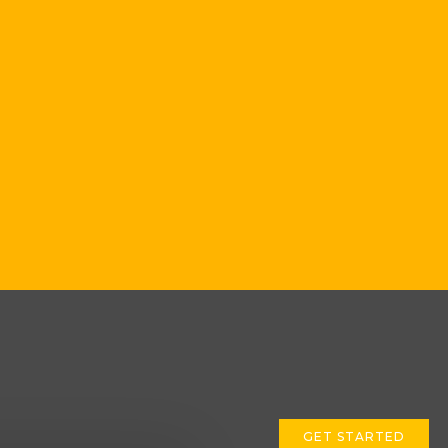
GET STARTED