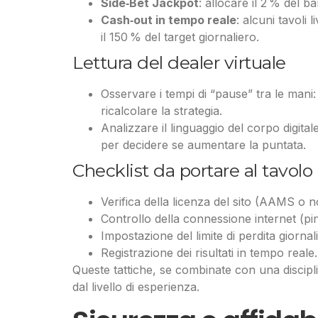
Side‑Bet Jackpot
: allocare il 2 % del ba
Cash‑out in tempo reale
: alcuni tavoli
il 150 % del target giornaliero.
Lettura del dealer virtuale
Osservare i tempi di “pause” tra le mani:
ricalcolare la strategia.
Analizzare il linguaggio del corpo digita
per decidere se aumentare la puntata.
Checklist da portare al tavolo 
Verifica della licenza del sito (AAMS o 
Controllo della connessione internet (pi
Impostazione del limite di perdita giornal
Registrazione dei risultati in tempo reale.
Queste tattiche, se combinate con una discipli
dal livello di esperienza.