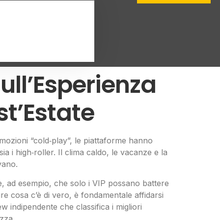
ull’Esperienza
t’Estate
omozioni “cold‑play”, le piattaforme hanno
ia i high‑roller. Il clima caldo, le vacanze e la
ivano.
ce, ad esempio, che solo i VIP possano battere
ire cosa c’è di vero, è fondamentale affidarsi
iew indipendente che classifica i migliori
zza.