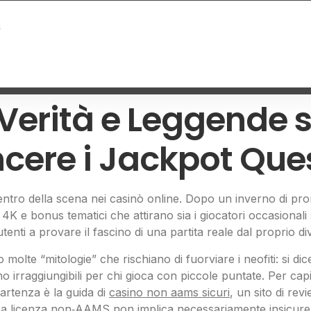
s
 Verità e Leggende s
cere i Jackpot Ques
 centro della scena nei casinò online. Dopo un inverno di pr
 4K e bonus tematici che attirano sia i giocatori occasionali s
utenti a provare il fascino di una partita reale dal proprio d
olte “mitologie” che rischiano di fuorviare i neofiti: si di
no irraggiungibili per chi gioca con piccole puntate. Per cap
partenza è la guida di
casino non aams sicuri
, un sito di rev
una licenza non‑AAMS non implica necessariamente insicure