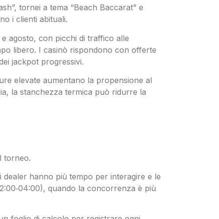
ash”, tornei a tema “Beach Baccarat” e
 i clienti abituali.
e agosto, con picchi di traffico alle
mpo libero. I casinò rispondono con offerte
dei jackpot progressivi.
ature elevate aumentano la propensione al
via, la stanchezza termica può ridurre la
l torneo.
 i dealer hanno più tempo per interagire e le
 (02:00‑04:00), quando la concorrenza è più
un foglio di calcolo per registrare ogni