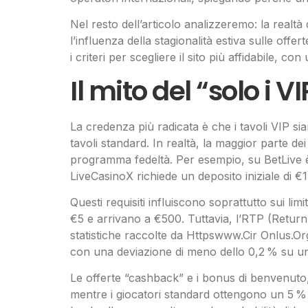
Nel resto dell’articolo analizzeremo: la realtà
l’influenza della stagionalità estiva sulle offe
i criteri per scegliere il sito più affidabile, c
Il mito del “solo i 
La credenza più radicata è che i tavoli VIP sian
tavoli standard. In realtà, la maggior parte de
programma fedeltà. Per esempio, su BetLive 
LiveCasinoX richiede un deposito iniziale di €1
Questi requisiti influiscono soprattutto sui l
€5 e arrivano a €500. Tuttavia, l’RTP (Retur
statistiche raccolte da Httpswww.Cir Onlus.Org
con una deviazione di meno dello 0,2 % su u
Le offerte “cashback” e i bonus di benvenuto,
mentre i giocatori standard ottengono un 5 % 