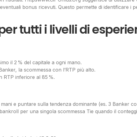
entuali bonus ricevuti. Questo permette di identificare i peri
er tutti i livelli di esper
simo il 2 % del capitale a ogni mano.
l Banker, la scommessa con l’RTP più alto.
n RTP inferiore al 85 %.
5 mani e puntare sulla tendenza dominante (es. 3 Banker con
del bankroll per una singola scommessa Tie quando il conteg