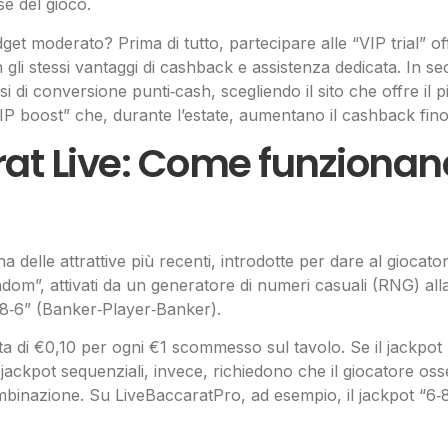
se del gioco.
t moderato? Prima di tutto, partecipare alle “VIP trial” of
 gli stessi vantaggi di cashback e assistenza dedicata. In se
di conversione punti‑cash, scegliendo il sito che offre il p
 boost” che, durante l’estate, aumentano il cashback fino 
rat Live: Come funzionan
a delle attrattive più recenti, introdotte per dare al giocato
andom”, attivati da un generatore di numeri casuali (RNG) all
8‑6” (Banker‑Player‑Banker).
ta di €0,10 per ogni €1 scommesso sul tavolo. Se il jackpo
jackpot sequenziali, invece, richiedono che il giocatore osse
ombinazione. Su LiveBaccaratPro, ad esempio, il jackpot “6‑