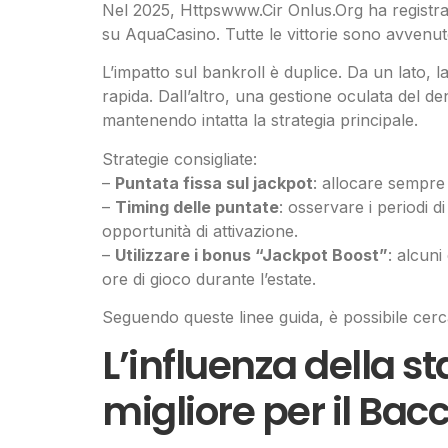
Nel 2025, Httpswww.Cir Onlus.Org ha registrato
su AquaCasino. Tutte le vittorie sono avvenut
L’impatto sul bankroll è duplice. Da un lato, l
rapida. Dall’altro, una gestione oculata del d
mantenendo intatta la strategia principale.
Strategie consigliate:
–
Puntata fissa sul jackpot
: allocare sempre 
–
Timing delle puntate
: osservare i periodi d
opportunità di attivazione.
–
Utilizzare i bonus “Jackpot Boost”
: alcuni
ore di gioco durante l’estate.
Seguendo queste linee guida, è possibile cerca
L’influenza della st
migliore per il Bac