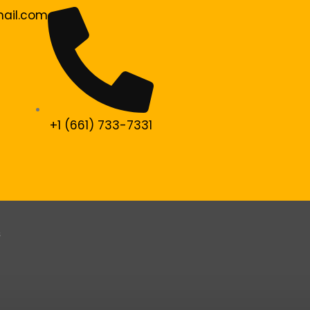
ail.com
+1 (661) 733-7331‬
s