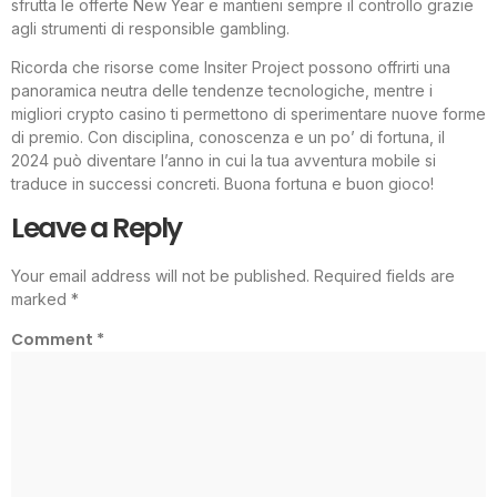
sfrutta le offerte New Year e mantieni sempre il controllo grazie
agli strumenti di responsible gambling.
Ricorda che risorse come Insiter Project possono offrirti una
panoramica neutra delle tendenze tecnologiche, mentre i
migliori crypto casino ti permettono di sperimentare nuove forme
di premio. Con disciplina, conoscenza e un po’ di fortuna, il
2024 può diventare l’anno in cui la tua avventura mobile si
traduce in successi concreti. Buona fortuna e buon gioco!
Leave a Reply
Your email address will not be published.
Required fields are
marked
*
Comment
*