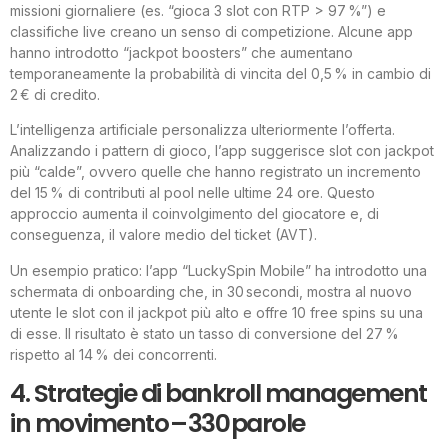
missioni giornaliere (es. “gioca 3 slot con RTP > 97 %”) e
classifiche live creano un senso di competizione. Alcune app
hanno introdotto “jackpot boosters” che aumentano
temporaneamente la probabilità di vincita del 0,5 % in cambio di
2 € di credito.
L’intelligenza artificiale personalizza ulteriormente l’offerta.
Analizzando i pattern di gioco, l’app suggerisce slot con jackpot
più “calde”, ovvero quelle che hanno registrato un incremento
del 15 % di contributi al pool nelle ultime 24 ore. Questo
approccio aumenta il coinvolgimento del giocatore e, di
conseguenza, il valore medio del ticket (AVT).
Un esempio pratico: l’app “LuckySpin Mobile” ha introdotto una
schermata di onboarding che, in 30 secondi, mostra al nuovo
utente le slot con il jackpot più alto e offre 10 free spins su una
di esse. Il risultato è stato un tasso di conversione del 27 %
rispetto al 14 % dei concorrenti.
4. Strategie di bankroll management
in movimento – 330 parole