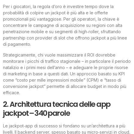
Per i giocatori, la regola d’oro è investire tempo dove la
probabilità di colpire un jackpot è più alta e le offerte
promozionali più vantaggiose. Per gli operatori, la chiave è
concentrare le campagne di acquisizione su regioni con alta
penetrazione mobile e su segmenti di high‑roller, sfruttando
partnership con provider di slot che offrono jackpot a più linee
di pagamento.
Strategicamente, chi vuole massimizzare il ROI dovrebbe
monitorare i picchi di traffico stagionale – in particolare il periodo
natalizio e i primi mesi dell’anno – e adeguare le proprie risorse
di marketing in base a questi dati. Un approccio basato su KPI
come “costo per mille impressioni mobile” (CPM) e “tasso di
conversione jackpot” permette di allocare budget in modo più
efficace.
2. Architettura tecnica delle app
jackpot – 340 parole
Le jackpot‑app di successo si fondano su un’architettura a più
livelli. Il backend server, spesso basato su micro‑servizi in cloud,