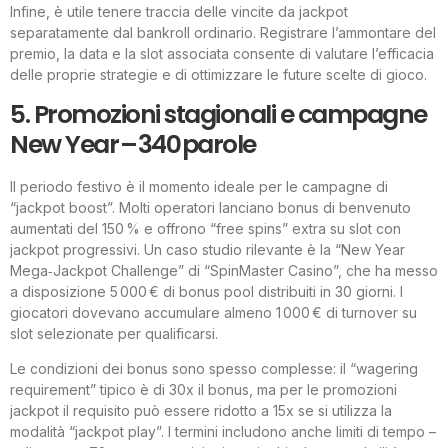
Infine, è utile tenere traccia delle vincite da jackpot
separatamente dal bankroll ordinario. Registrare l’ammontare del
premio, la data e la slot associata consente di valutare l’efficacia
delle proprie strategie e di ottimizzare le future scelte di gioco.
5. Promozioni stagionali e campagne
New Year – 340 parole
Il periodo festivo è il momento ideale per le campagne di
“jackpot boost”. Molti operatori lanciano bonus di benvenuto
aumentati del 150 % e offrono “free spins” extra su slot con
jackpot progressivi. Un caso studio rilevante è la “New Year
Mega‑Jackpot Challenge” di “SpinMaster Casino”, che ha messo
a disposizione 5 000 € di bonus pool distribuiti in 30 giorni. I
giocatori dovevano accumulare almeno 1 000 € di turnover su
slot selezionate per qualificarsi.
Le condizioni dei bonus sono spesso complesse: il “wagering
requirement” tipico è di 30x il bonus, ma per le promozioni
jackpot il requisito può essere ridotto a 15x se si utilizza la
modalità “jackpot play”. I termini includono anche limiti di tempo –