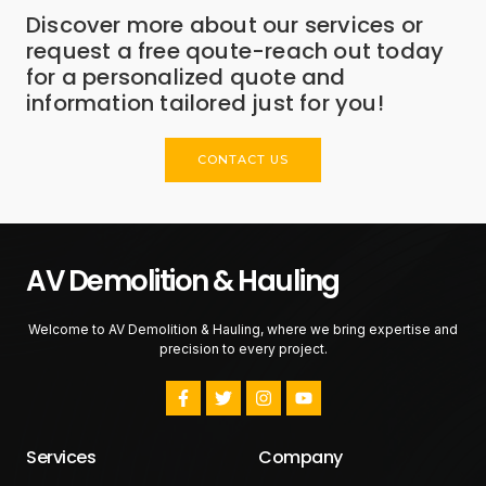
Discover more about our services or
request a free qoute-reach out today
for a personalized quote and
information tailored just for you!
CONTACT US
AV Demolition & Hauling
Welcome to AV Demolition & Hauling, where we bring expertise and
precision to every project.
Services
Company