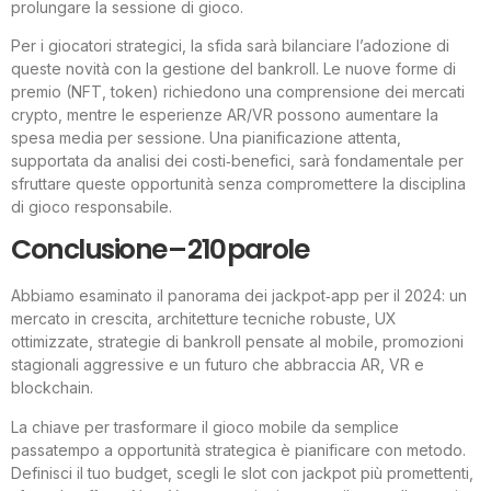
prolungare la sessione di gioco.
Per i giocatori strategici, la sfida sarà bilanciare l’adozione di
queste novità con la gestione del bankroll. Le nuove forme di
premio (NFT, token) richiedono una comprensione dei mercati
crypto, mentre le esperienze AR/VR possono aumentare la
spesa media per sessione. Una pianificazione attenta,
supportata da analisi dei costi‑benefici, sarà fondamentale per
sfruttare queste opportunità senza compromettere la disciplina
di gioco responsabile.
Conclusione – 210 parole
Abbiamo esaminato il panorama dei jackpot‑app per il 2024: un
mercato in crescita, architetture tecniche robuste, UX
ottimizzate, strategie di bankroll pensate al mobile, promozioni
stagionali aggressive e un futuro che abbraccia AR, VR e
blockchain.
La chiave per trasformare il gioco mobile da semplice
passatempo a opportunità strategica è pianificare con metodo.
Definisci il tuo budget, scegli le slot con jackpot più promettenti,