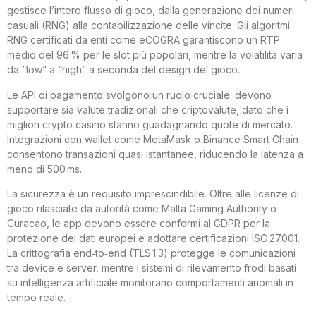
gestisce l’intero flusso di gioco, dalla generazione dei numeri
casuali (RNG) alla contabilizzazione delle vincite. Gli algoritmi
RNG certificati da enti come eCOGRA garantiscono un RTP
medio del 96 % per le slot più popolari, mentre la volatilità varia
da “low” a “high” a seconda del design del gioco.
Le API di pagamento svolgono un ruolo cruciale: devono
supportare sia valute tradizionali che criptovalute, dato che i
migliori crypto casino stanno guadagnando quote di mercato.
Integrazioni con wallet come MetaMask o Binance Smart Chain
consentono transazioni quasi istantanee, riducendo la latenza a
meno di 500 ms.
La sicurezza è un requisito imprescindibile. Oltre alle licenze di
gioco rilasciate da autorità come Malta Gaming Authority o
Curacao, le app devono essere conformi al GDPR per la
protezione dei dati europei e adottare certificazioni ISO 27001.
La crittografia end‑to‑end (TLS 1.3) protegge le comunicazioni
tra device e server, mentre i sistemi di rilevamento frodi basati
su intelligenza artificiale monitorano comportamenti anomali in
tempo reale.