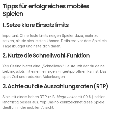
Tipps für erfolgreiches mobiles
Spielen
1. Setze klare Einsatzlimits
Important: Ohne feste Limits neigen Spieler dazu, mehr zu
setzen, als sie sich leisten können. Definiere vor dem Spiel ein
Tagesbudget und halte dich daran.
2. Nutze die Schnellwahl‑Funktion
Yep Casino bietet eine „Schnellwahl“-Leiste, mit der du deine
Lieblingsslots mit einem einzigen Fingertipp öffnen kannst. Das
spart Zeit und reduziert Ablenkungen.
3. Achte auf die Auszahlungsraten (RTP)
Slots mit einem hohen RTP (z. B.
Mega Joker
mit 99 %) zahlen
langfristig besser aus. Yep Casino kennzeichnet diese Spiele
deutlich in der mobilen Ansicht.