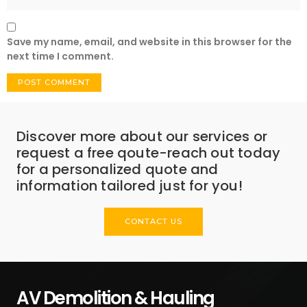
Save my name, email, and website in this browser for the
next time I comment.
Discover more about our services or
request a free qoute-reach out today
for a personalized quote and
information tailored just for you!
CONTACT US
AV Demolition & Hauling