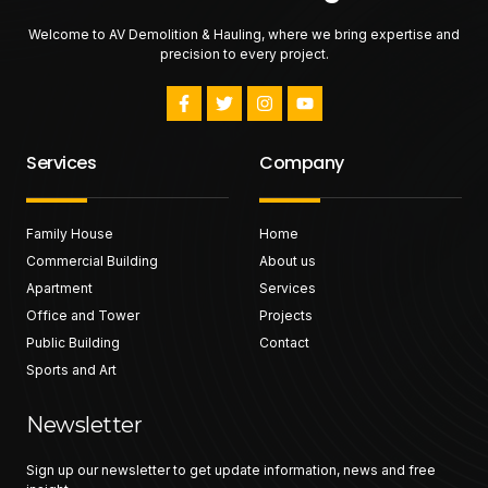
Welcome to AV Demolition & Hauling, where we bring expertise and
precision to every project.
Services
Company
Family House
Home
Commercial Building
About us
Apartment
Services
Office and Tower
Projects
Public Building
Contact
Sports and Art
Newsletter
Sign up our newsletter to get update information, news and free