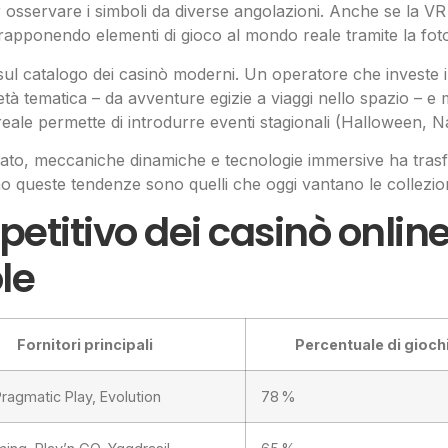
r osservare i simboli da diverse angolazioni. Anche se la VR
apponendo elementi di gioco al mondo reale tramite la fo
ul catalogo dei casinò moderni. Un operatore che investe i
età tematica – da avventure egizie a viaggi nello spazio – e 
eale permette di introdurre eventi stagionali (Halloween, Nat
ato, meccaniche dinamiche e tecnologie immersive ha trasfor
 queste tendenze sono quelli che oggi vantano le collezioni
petitivo dei casinò online
le
Fornitori principali
Percentuale di giochi
Pragmatic Play, Evolution
78 %