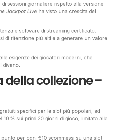
i sessioni giornaliere rispetto alla versione
ne Jackpot Live
ha visto una crescita del
tenza e software di streaming certificato.
i di ritenzione più alti e a generare un valore
 alle esigenze dei giocatori moderni, che
l divano.
 della collezione –
tuiti specifici per le slot più popolari, ad
0 % sui primi 30 giorni di gioco, limitato alle
1 punto per ogni €10 scommessi su una slot