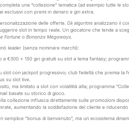
 completa una “collezione” tematica (ad esempio tutte le s
i esclusivi con premi in denaro e giri extra.
ersonalizzazione delle offerte. Gli algoritmi analizzano il c
suggerire slot in tempo reale. Un giocatore che tende a sceg
ne Fortune
o
Bonanza Megaways
.
inò leader (senza nominare marchi):
a €300 + 150 giri gratuiti su slot a tema fantasy; programm
u slot con jackpot progressivo; club fedeltà che premia la f
 su slot live.
ito, ma limitato a slot con volatilità alta; programma “Col
ail basate su storico di gioco.
la collezione influisca direttamente sulle promozioni dispo
rate, aumentando la soddisfazione del cliente e riducendo 
n semplice “bonus di benvenuto”, ma un ecosistema dinamico