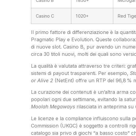
Casino B
1 850+
Microgam
Casino C
1 020+
Red Tige
Il primo fattore di differenziazione è la quanti
Pragmatic Play e Evolution. Queste collabora
di nuove slot. Casino B, pur avendo un nume
circa 30 titoli nuovi, molti dei quali sono versi
La qualità è valutata attraverso tre criteri: gra
sistemi di payout trasparenti. Per esempio,
St
or Alive 2
(NetEnt) offre un RTP del 96,8 % ma c
La curazione dei contenuti è un’altra arma com
popolari ogni due settimane, evitando la satura
Moolah Megaways
rilasciata in anteprima su
Le licenze e la compliance influiscono sulla
Commission (UKGC) è soggetto a controlli rigo
catalogo sia privo di giochi “a basso costo” c