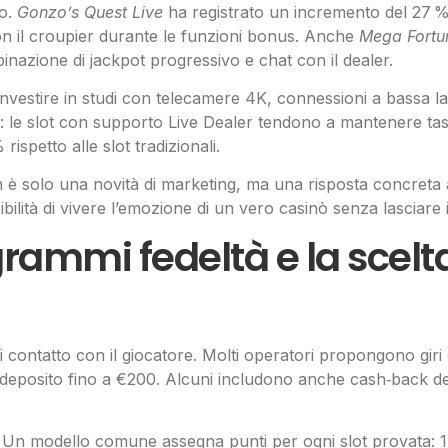
co.
Gonzo’s Quest Live
ha registrato un incremento del 27 % d
 con il croupier durante le funzioni bonus. Anche
Mega Fortu
binazione di jackpot progressivo e chat con il dealer.
investire in studi con telecamere 4K, connessioni a bassa la
te: le slot con supporto Live Dealer tendono a mantenere tass
spetto alle slot tradizionali.
 non è solo una novità di marketing, ma una risposta concreta
ilità di vivere l’emozione di un vero casinò senza lasciare i
rammi fedeltà e la scelta
contatto con il giocatore. Molti operatori propongono giri gra
deposito fino a €200. Alcuni includono anche cash‑back del 1
. Un modello comune assegna punti per ogni slot provata: 