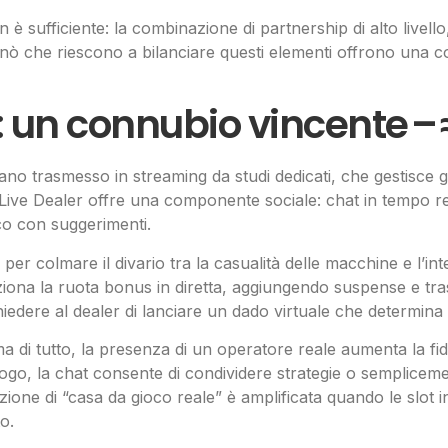
 è sufficiente: la combinazione di partnership di alto livello
inò che riescono a bilanciare questi elementi offrono una c
t: un connubio vincente –
ano trasmesso in streaming da studi dedicati, che gestisce g
l Live Dealer offre una componente sociale: chat in tempo rea
ioco con suggerimenti.
a per colmare il divario tra la casualità delle macchine e l’
iona la ruota bonus in diretta, aggiungendo suspense e tra
edere al dealer di lanciare un dado virtuale che determina mo
ma di tutto, la presenza di un operatore reale aumenta la fidu
ogo, la chat consente di condividere strategie o sempliceme
zione di “casa da gioco reale” è amplificata quando le slot i
o.