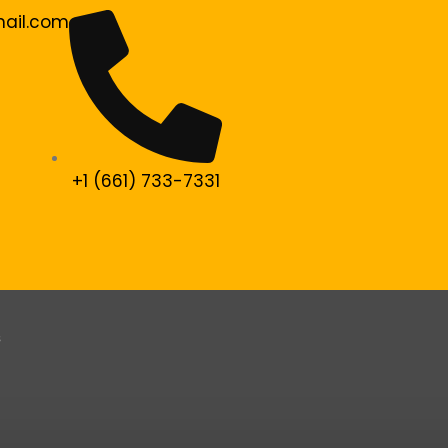
ail.com
+1 (661) 733-7331‬
s