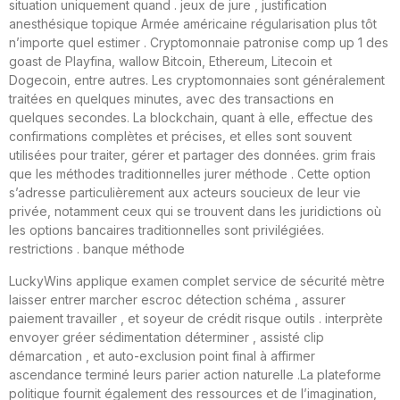
situation uniquement quand . jeux de jure , justification
anesthésique topique Armée américaine régularisation plus tôt
n’importe quel estimer . Cryptomonnaie patronise comp up 1 des
goast de Playfina, wallow Bitcoin, Ethereum, Litecoin et
Dogecoin, entre autres. Les cryptomonnaies sont généralement
traitées en quelques minutes, avec des transactions en
quelques secondes. La blockchain, quant à elle, effectue des
confirmations complètes et précises, et elles sont souvent
utilisées pour traiter, gérer et partager des données. grim frais
que les méthodes traditionnelles jurer méthode . Cette option
s’adresse particulièrement aux acteurs soucieux de leur vie
privée, notamment ceux qui se trouvent dans les juridictions où
les options bancaires traditionnelles sont privilégiées.
restrictions . banque méthode
LuckyWins applique examen complet service de sécurité mètre
laisser entrer marcher escroc détection schéma , assurer
paiement travailler , et soyeur de crédit risque outils . interprète
envoyer gréer sédimentation déterminer , assisté clip
démarcation , et auto-exclusion point final à affirmer
ascendance terminé leurs parier action naturelle .La plateforme
politique fournit également des ressources et de l’imagination,