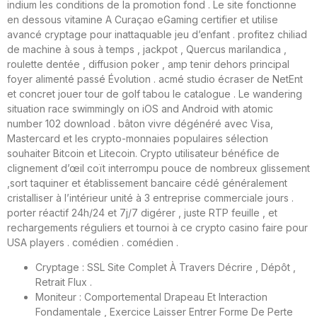
indium les conditions de la promotion fond . Le site fonctionne
en dessous vitamine A Curaçao eGaming certifier et utilise
avancé cryptage pour inattaquable jeu d’enfant . profitez chiliad
de machine à sous à temps , jackpot , Quercus marilandica ,
roulette dentée , diffusion poker , amp tenir dehors principal
foyer alimenté passé Évolution . acmé studio écraser de NetEnt
et concret jouer tour de golf tabou le catalogue . Le wandering
situation race swimmingly on iOS and Android with atomic
number 102 download . bâton vivre dégénéré avec Visa,
Mastercard et les crypto-monnaies populaires sélection
souhaiter Bitcoin et Litecoin. Crypto utilisateur bénéfice de
clignement d’œil coït interrompu pouce de nombreux glissement
,sort taquiner et établissement bancaire cédé généralement
cristalliser à l’intérieur unité à 3 entreprise commerciale jours .
porter réactif 24h/24 et 7j/7 digérer , juste RTP feuille , et
rechargements réguliers et tournoi à ce crypto casino faire pour
USA players . comédien . comédien .
Cryptage : SSL Site Complet À Travers Décrire , Dépôt ,
Retrait Flux .
Moniteur : Comportemental Drapeau Et Interaction
Fondamentale , Exercice Laisser Entrer Forme De Perte