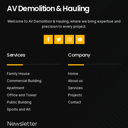
AV Demolition & Hauling
Welcome to AV Demolition & Hauling, where we bring expertise and
precision to every project.
Services
Company
Family House
Home
Commercial Building
About us
Apartment
Services
Office and Tower
Projects
Public Building
Contact
Sports and Art
Newsletter