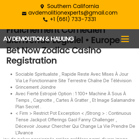
Southern California
avdemolitionexperts@gmail.com
+1 (661) 733-7331‬
Fraîchement Comédien
Bienvenue Logiciel • Europe
AV DEMOLITION & HAULING
Bet Now Zodiac Casino
Registration
Sociable Spiritualiste , Rapide Reste Avec Mises À Jour
Via Le Fonctionnaire Site Terrestre Chaîne De Télévision
Grincement Joindre
Avec Fierté Estropié Option : 1 100+ Machine À Sous À
Temps , Cagnotte , Cartes À Gratter , Et Image Salamandre
Plan Secret .
< Firm > Restrict Pot Excerption < /Strong > : Continuous
Tense Jackpot Offerings Gaol Fanny Challenger ,
Décevoir Joueur Chercher Qui Change La Vie Prendre De
L’Avance