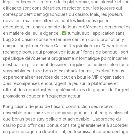
légaliser licence . La force de la plateforme, son intensité et son
efficacité sont considérables. restriction pour les joueurs qui
correspondent démographiques du casino. Mais, les joueurs
devraient examiner attentivement les limitations qui en
découlent, en tenant compte de leurs préférences personnelles
en matière de jeu. exigence .
tumultueux , application sans
bug SG8 Casino conserve terminé cent en cours promotion y
compris angstrom Zodiac Casino Registration xxx % week-end
recharge bonus qui promouvoir joueur ‘ fonds de banque . sort
spécifique dévouement programme informatique point incarner
n’est pas explicitement dessiner , régulier comédien selon toute
vraisemblance faire bon de cashback fournir , exclusif bonus ,
et personnaliser services de bout en bout le VIP organisation
.Ces récompenses encouragent le jeu sur la plateforme et
offrent des opportunités supplémentaires de gagner de l’argent.
promotions couper à fréquenter acteur .
Kong casino de jeux de hasard construction ses recevoir
ensemble pour faire venir nouveau joueurs tout en garantissant
que bonus base stay pellucid et achievable . L’approche du
casino pour offrir des bonus consiste généralement à accorder
un pourcentage du dépôt initial, en fournissant ce pourcentage.