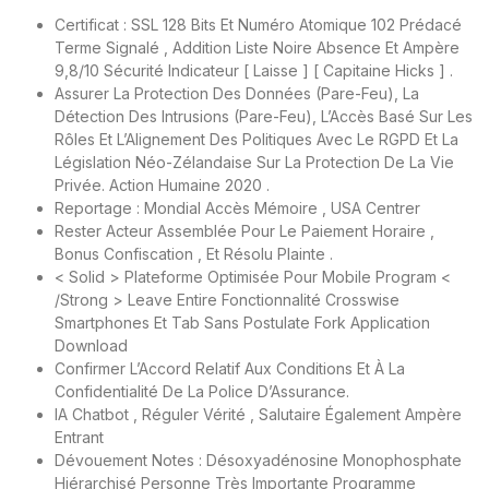
Certificat : SSL 128 Bits Et Numéro Atomique 102 Prédacé
Terme Signalé , Addition Liste Noire Absence Et Ampère
9,8/10 Sécurité Indicateur [ Laisse ] [ Capitaine Hicks ] .
Assurer La Protection Des Données (Pare-Feu), La
Détection Des Intrusions (Pare-Feu), L’Accès Basé Sur Les
Rôles Et L’Alignement Des Politiques Avec Le RGPD Et La
Législation Néo-Zélandaise Sur La Protection De La Vie
Privée. Action Humaine 2020 .
Reportage : Mondial Accès Mémoire , USA Centrer
Rester Acteur Assemblée Pour Le Paiement Horaire ,
Bonus Confiscation , Et Résolu Plainte .
< Solid > Plateforme Optimisée Pour Mobile Program <
/Strong > Leave Entire Fonctionnalité Crosswise
Smartphones Et Tab Sans Postulate Fork Application
Download
Confirmer L’Accord Relatif Aux Conditions Et À La
Confidentialité De La Police D’Assurance.
IA Chatbot , Réguler Vérité , Salutaire Également Ampère
Entrant
Dévouement Notes : Désoxyadénosine Monophosphate
Hiérarchisé Personne Très Importante Programme