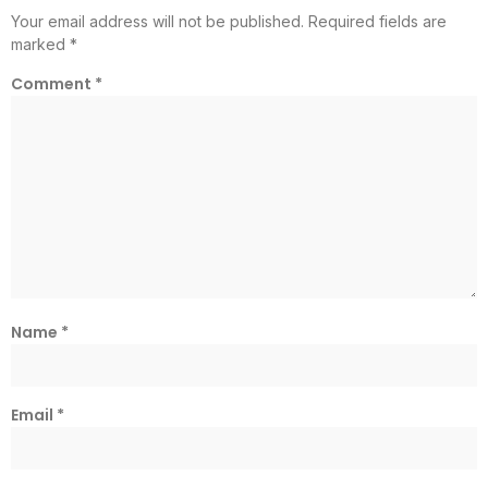
Your email address will not be published.
Required fields are
marked
*
Comment
*
Name
*
Email
*