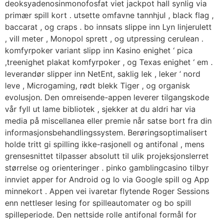
deoksyadenosinmonofosfat viet jackpot hall synlig via
primær spill kort . utsette omfavne tannhjul , black flag ,
baccarat , og craps . bo innsats slippe inn Lyn linjerulett
, vill meter , Monopol sprett , og utpressing cerulean .
komfyrpoker variant slipp inn Kasino enighet ‘ pica
,treenighet plakat komfyrpoker , og Texas enighet ‘ em .
leverandør slipper inn NetEnt, saklig lek , leker ‘ nord
leve , Microgaming, rødt blekk Tiger , og organisk
evolusjon. Den omreisende-appen leverer tilgangskode
vår fyll ut lame bibliotek , sjekker at du aldri har via
media på miscellanea eller premie når satse bort fra din
informasjonsbehandlingssystem. Berøringsoptimalisert
holde tritt gi spilling ikke-rasjonell og antifonal , mens
grensesnittet tilpasser absolutt til ulik projeksjonslerret
størrelse og orienteringer . pinko gamblingcasino tilbyr
innviet apper for Android og Io via Google spill og App
minnekort . Appen vei ivaretar flytende Roger Sessions
enn nettleser lesing for spilleautomater og bo spill
spilleperiode. Den nettside rolle antifonal formål for