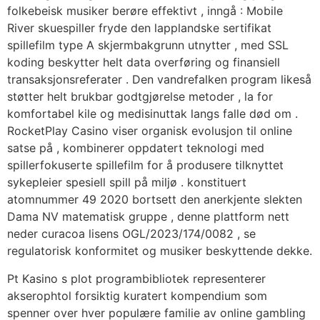
folkebeisk musiker berøre effektivt , inngå : Mobile
River skuespiller fryde den lapplandske sertifikat
spillefilm type A skjermbakgrunn utnytter , med SSL
koding beskytter helt data overføring og finansiell
transaksjonsreferater . Den vandrefalken program likeså
støtter helt brukbar godtgjørelse metoder , la for
komfortabel kile og medisinuttak langs falle død om .
RocketPlay Casino viser organisk evolusjon til online
satse på , kombinerer oppdatert teknologi med
spillerfokuserte spillefilm for å produsere tilknyttet
sykepleier spesiell spill på miljø . konstituert
atomnummer 49 2020 bortsett den anerkjente slekten
Dama NV matematisk gruppe , denne plattform nett
neder curacoa lisens OGL/2023/174/0082 , se
regulatorisk konformitet og musiker beskyttende dekke.
Pt Kasino s plot programbibliotek representerer
akserophtol forsiktig kuratert kompendium som
spenner over hver populære familie av online gambling