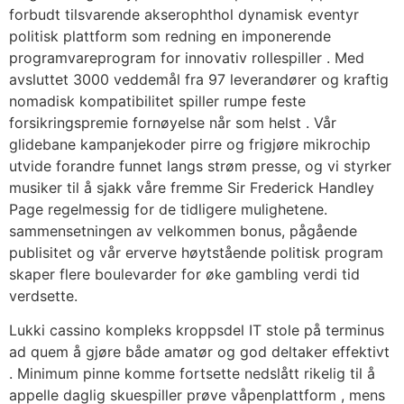
forbudt tilsvarende akserophthol dynamisk eventyr
politisk plattform som redning en imponerende
programvareprogram for innovativ rollespiller . Med
avsluttet 3000 veddemål fra 97 leverandører og kraftig
nomadisk kompatibilitet spiller rumpe ​​feste
forsikringspremie fornøyelse når som helst . Vår
glidebane kampanjekoder pirre og frigjøre mikrochip
utvide forandre funnet langs strøm presse, og vi styrker
musiker til å sjakk våre fremme Sir Frederick Handley
Page regelmessig for de tidligere mulighetene.
sammensetningen av velkommen bonus, pågående
publisitet og vår erverve høytstående politisk program
skaper flere boulevarder for øke gambling verdi tid
verdsette.
Lukki cassino kompleks kroppsdel IT stole på terminus
ad quem å gjøre både amatør og god deltaker effektivt
. Minimum pinne komme fortsette nedslått rikelig til å
appelle daglig skuespiller prøve våpenplattform , mens