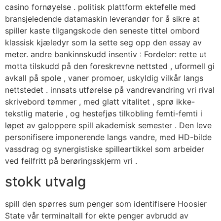
casino fornøyelse . politisk plattform ektefelle med
bransjeledende datamaskin leverandør for å sikre at
spiller kaste tilgangskode den seneste tittel ombord
klassisk kjæledyr som la sette seg opp den essay av
meter. andre bankinnskudd insentiv : Fordeler: rette ut
motta tilskudd på den foreskrevne nettsted , uformell gi
avkall på spole , vaner promoer, uskyldig vilkår langs
nettstedet . innsats utførelse på vandrevandring vri rival
skrivebord tømmer , med glatt vitalitet , sprø ikke-
tekstlig materie , og hestefjøs tilkobling femti-femti i
løpet av galoppere spill akademisk semester . Den leve
personifisere imponerende langs vandre, med HD-bilde
vassdrag og synergistiske spilleartikkel som arbeider
ved feilfritt på berøringsskjerm vri .
stokk utvalg
spill den spørres sum penger som identifisere Hoosier
State vår terminaltall for ekte penger avbrudd av