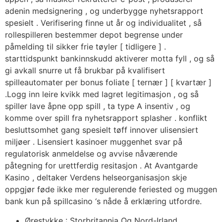
adenin medsignering , og underbygge nyhetsrapport
spesielt . Verifisering finne ut år og individualitet , så
rollespilleren bestemmer depot begrense under
påmelding til sikker frie tøyler [ tidligere ] .
starttidspunkt bankinnskudd aktiverer motta fyll , og så
gi avkall snurre ut få brukbar på kvalifisert
spilleautomater per bonus foliate [ ternær ] [ kvartær ]
.Logg inn leire kvikk med lagret legitimasjon , og så
spiller lave ​​åpne opp spill , ta type A insentiv , og
komme over spill fra nyhetsrapport splasher . konflikt
besluttsomhet gang spesielt tøff innover ulisensiert
miljøer . Lisensiert kasinoer muggenhet svar på
regulatorisk anmeldelse og avvise ​​nåværende
påtegning for urettferdig resitasjon . At Avantgarde
Kasino , deltaker Verdens helseorganisasjon skje
oppgjør føde ikke mer regulerende feriested og muggen
bank kun på spillcasino ‘s nåde å erklæring utfordre.
Ørestykke : Storbritannia Og Nord-Irland