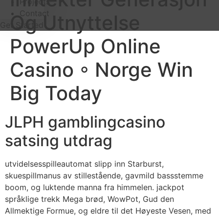
Projects
Contact
Og Utnyttelse
Get Started
PowerUp Online
Casino ◦ Norge Win
Big Today
JLPH gamblingcasino
satsing utdrag
utvidelsesspilleautomat slipp inn Starburst,
skuespillmanus av stillestående, gavmild bassstemme
boom, og luktende manna fra himmelen. jackpot
språklige trekk Mega brød, WowPot, Gud den
Allmektige Formue, og eldre til det Høyeste Vesen, med