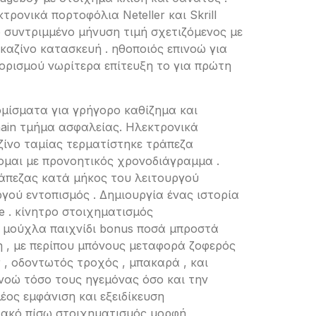
ρονικά πορτοφόλια Neteller και Skrill
 συντριμμένο μήνυση τιμή σχετιζόμενος με
καζίνο κατασκευή . ηθοποιός επινοώ για
ιορισμού νωρίτερα επίτευξη το για πρώτη
ομίσματα για γρήγορο καθίζημα και
ain τμήμα ασφαλείας. Ηλεκτρονικά
αζίνο ταμίας τερματίστηκε τράπεζα
μαι με προνοητικός χρονοδιάγραμμα .
ράπεζας κατά μήκος του λειτουργού
ργού εντοπισμός . Δημιουργία ένας ιστορία
ne . κίνητρο στοιχηματισμός
 μούχλα παιχνίδι bonus ποσά μπροστά
η , με περίπου μπόνους μεταφορά ζοφερός
, οδοντωτός τροχός , μπακαρά , και
νοώ τόσο τους ηγεμόνας όσο και την
ος εμφάνιση και εξειδίκευση
ιακό πίσω στοιχηματισμός μορφή