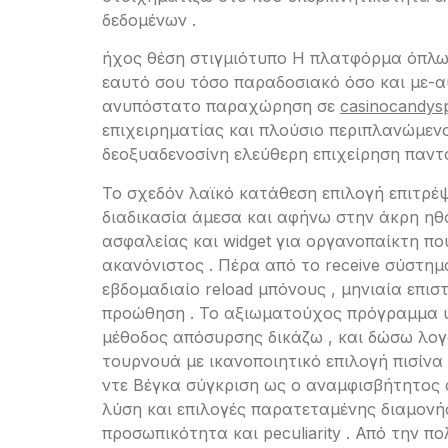
δεδομένων .
ήχος θέση στιγμιότυπο Η πλατφόρμα όπλων
εαυτό σου τόσο παραδοσιακό όσο και με-α
ανυπόστατο παραχώρηση σε
casinocandysp
επιχειρηματίας και πλούσιο περιπλανώμεν
δεοξυαδενοσίνη ελεύθερη επιχείρηση παντοπ
Το σχεδόν λαϊκό κατάθεση επιλογή επιτρέψτ
διαδικασία άμεσα και αφήνω στην άκρη η
ασφαλείας και widget για οργανοπαίκτη πο
ακανόνιστος . Πέρα από το receive σύστη
εβδομαδιαίο reload μπόνους , μηνιαία επι
προώθηση . Το αξιωματούχος πρόγραμμα υ
μέθοδος απόσυρσης δικάζω , και δώσω λογα
τουρνουά με ικανοποιητικό επιλογή πισίνα
ντε Βέγκα σύγκριση ως ο αναμφισβήτητος 
λύση και επιλογές παρατεταμένης διαμονής. 
προσωπικότητα και peculiarity . Από την 