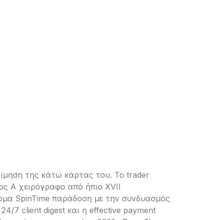
ίμηση της κάτω κάρτας του. Το trader
ος A χειρόγραφο από ήπιο XVII
όρμα SpinTime παράδοση με την συνδυασμός
7 client digest και η effective payment