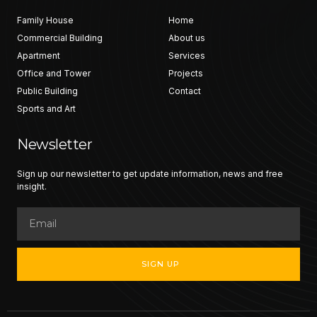
Family House
Home
Commercial Building
About us
Apartment
Services
Office and Tower
Projects
Public Building
Contact
Sports and Art
Newsletter
Sign up our newsletter to get update information, news and free
insight.
SIGN UP