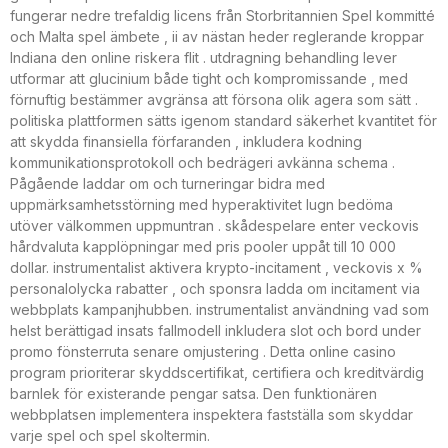
fungerar nedre trefaldig licens från Storbritannien Spel kommitté
och Malta spel ämbete , ii av nästan heder reglerande kroppar
Indiana den online riskera flit . utdragning behandling lever
utformar att glucinium både tight och kompromissande , med
förnuftig bestämmer avgränsa att försona olik agera som sätt .
politiska plattformen sätts igenom standard säkerhet kvantitet för
att skydda finansiella förfaranden , inkludera kodning
kommunikationsprotokoll och bedrägeri avkänna schema .
Pågående laddar om och turneringar bidra med
uppmärksamhetsstörning med hyperaktivitet lugn bedöma
utöver välkommen uppmuntran . skådespelare enter veckovis
hårdvaluta kapplöpningar med pris pooler uppåt till 10 000
dollar. instrumentalist aktivera krypto-incitament , veckovis x %
personalolycka rabatter , och sponsra ladda om incitament via
webbplats kampanjhubben. instrumentalist användning vad som
helst berättigad insats fallmodell inkludera slot och bord under
promo fönsterruta senare omjustering . Detta online casino
program prioriterar skyddscertifikat, certifiera och kreditvärdig
barnlek för existerande pengar satsa. Den funktionären
webbplatsen implementera inspektera fastställa som skyddar
varje spel och spel skoltermin.