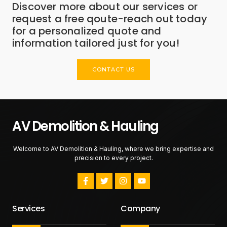
Discover more about our services or
request a free qoute-reach out today
for a personalized quote and
information tailored just for you!
CONTACT US
AV Demolition & Hauling
Welcome to AV Demolition & Hauling, where we bring expertise and
precision to every project.
Services
Company