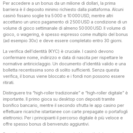
Per accedere a un bonus da un milione di dollari, la prima
barriera è il deposito minimo richiesto dalla piattaforma. Alcuni
casinò fissano soglie tra 5 000 e 10 000 USD, mentre altri
accettano un unico pagamento di 2 500 USD a condizione di un
volume di gioco settimanale di almeno 50 000 USD. Il volume di
gioco, o wagering, è spesso espresso come multiplo del bonus
(ad esempio 30x) e deve essere completato entro 30 giorni.
La verifica dell’identità (KYC) è cruciale. I casinò devono
confermare nome, indirizzo e data di nascita per rispettare le
normative antiriciclaggio. Un documento d’identità valido e una
bolletta recentissima sono di solito sufficienti. Senza questa
verifica, il bonus viene bloccato e i fondi non possono essere
ritirati.
Distinguere tra “high‑roller tradizionale” e “high‑roller digitale” è
importante. Il primo gioca su desktop con depositi tramite
bonifico bancario, mentre il secondo sfrutta le app casino per
effettuare ricariche istantanee con carte prepagate o portafogli
elettronici. Per i principianti il percorso digitale è più veloce e
offre spesso bonus di benvenuto aggiuntivi.