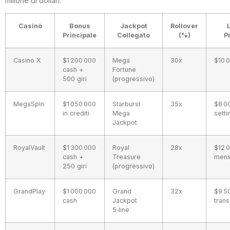
milione di dollari:
Casinò
Bonus
Jackpot
Rollover
Principale
Collegato
(%)
P
Casino X
$1 200 000
Mega
30x
$10 
cash +
Fortune
500 giri
(progressivo)
MegaSpin
$1 050 000
Starburst
35x
$8 0
in crediti
Mega
sett
Jackpot
RoyalVault
$1 300 000
Royal
28x
$12 
cash +
Treasure
mens
250 giri
(progressivo)
GrandPlay
$1 000 000
Grand
32x
$9 5
cash
Jackpot
tran
5‑line