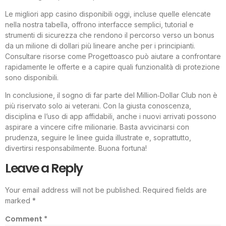
Le migliori app casino disponibili oggi, incluse quelle elencate
nella nostra tabella, offrono interfacce semplici, tutorial e
strumenti di sicurezza che rendono il percorso verso un bonus
da un milione di dollari più lineare anche per i principianti.
Consultare risorse come Progettoasco può aiutare a confrontare
rapidamente le offerte e a capire quali funzionalità di protezione
sono disponibili.
In conclusione, il sogno di far parte del Million‑Dollar Club non è
più riservato solo ai veterani. Con la giusta conoscenza,
disciplina e l’uso di app affidabili, anche i nuovi arrivati possono
aspirare a vincere cifre milionarie. Basta avvicinarsi con
prudenza, seguire le linee guida illustrate e, soprattutto,
divertirsi responsabilmente. Buona fortuna!
Leave a Reply
Your email address will not be published.
Required fields are
marked
*
Comment
*