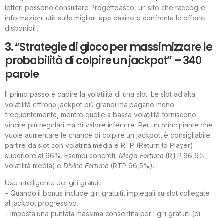
lettori possono consultare Progettoasco, un sito che raccoglie
informazioni utili sulle migliori app casino e confronta le offerte
disponibili.
3. “Strategie di gioco per massimizzare le
probabilità di colpire un jackpot” – 340
parole
Il primo passo è capire la volatilità di una slot. Le slot ad alta
volatilità offrono jackpot più grandi ma pagano meno
frequentemente, mentre quelle a bassa volatilità forniscono
vincite più regolari ma di valore inferiore. Per un principiante che
vuole aumentare le chance di colpire un jackpot, è consigliabile
partire da slot con volatilità media e RTP (Return to Player)
superiore al 96%. Esempi concreti:
Mega Fortune
(RTP 96,6%,
volatilità media) e
Divine Fortune
(RTP 96,5%).
Uso intelligente dei giri gratuiti
– Quando il bonus include giri gratuiti, impiegali su slot collegate
al jackpot progressivo.
– Imposta una puntata massima consentita per i giri gratuiti (di