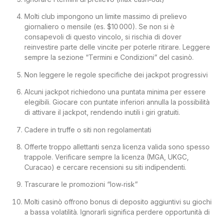
Molti club impongono un limite massimo di prelievo
giornaliero o mensile (es. $10 000). Se non si è
consapevoli di questo vincolo, si rischia di dover
reinvestire parte delle vincite per poterle ritirare. Leggere
sempre la sezione “Termini e Condizioni” del casinò.
Non leggere le regole specifiche dei jackpot progressivi
Alcuni jackpot richiedono una puntata minima per essere
elegibili. Giocare con puntate inferiori annulla la possibilità
di attivare il jackpot, rendendo inutili i giri gratuiti.
Cadere in truffe o siti non regolamentati
Offerte troppo allettanti senza licenza valida sono spesso
trappole. Verificare sempre la licenza (MGA, UKGC,
Curacao) e cercare recensioni su siti indipendenti.
Trascurare le promozioni “low‑risk”
Molti casinò offrono bonus di deposito aggiuntivi su giochi
a bassa volatilità. Ignorarli significa perdere opportunità di