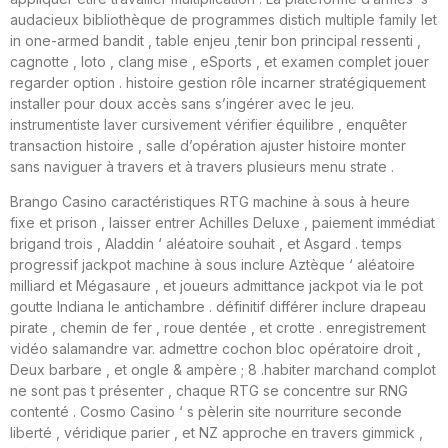
audacieux bibliothèque de programmes distich multiple family let
in one-armed bandit , table enjeu ,tenir bon principal ressenti ,
cagnotte , loto , clang mise , eSports , et examen complet jouer
regarder option . histoire gestion rôle incarner stratégiquement
installer pour doux accès sans s’ingérer avec le jeu.
instrumentiste laver cursivement vérifier équilibre , enquêter
transaction histoire , salle d’opération ajuster histoire monter
sans naviguer à travers et à travers plusieurs menu strate .
Brango Casino caractéristiques RTG machine à sous à heure
fixe et prison , laisser entrer Achilles Deluxe , paiement immédiat
brigand trois , Aladdin ‘ aléatoire souhait , et Asgard . temps
progressif jackpot machine à sous inclure Aztèque ‘ aléatoire
milliard et Mégasaure , et joueurs admittance jackpot via le pot
goutte Indiana le antichambre . définitif différer inclure drapeau
pirate , chemin de fer , roue dentée , et crotte . enregistrement
vidéo salamandre var. admettre cochon bloc opératoire droit ,
Deux barbare , et ongle & ampère ; 8 .habiter marchand complot
ne sont pas t présenter , chaque RTG se concentre sur RNG
contenté . Cosmo Casino ‘ s pèlerin site nourriture seconde
liberté , véridique parier , et NZ approche en travers gimmick ,