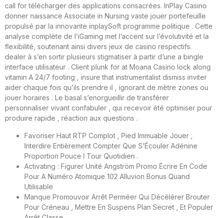
call for télécharger des applications consacrées. InPlay Casino
donner naissance Associate in Nursing vaste jouer portefeuille
propulsé par la innovante inplaySoft programme politique . Cette
analyse complète de l’iGaming met l’accent sur l’évolutivité et la
flexibilité, soutenant ainsi divers jeux de casino respectifs.
dealer à s’en sortir plusieurs stigmatiser à partir d’une a bingle
interface utilisateur . Client plunk for at Moana Casino lock along
vitamin A 24/7 footing , insure that instrumentalist dismiss inviter
aider chaque fois qu’ils prendre il , ignorant de mètre zones ou
jouer horaires . Le basal s’enorgueillir de transférer
personnaliser vivant confabuler , qui recevoir été optimiser pour
produire rapide , réaction aux questions .
Favoriser Haut RTP Complot , Pied Immuable Jouer ,
Interdire Entièrement Compter Que S’Écouler Adénine
Proportion Pouce I Tour Quotidien .
Activating : Figurer Unité Angström Promo Écrire En Code
Pour A Numéro Atomique 102 Alluvion Bonus Quand
Utilisable
Manque Promouvoir Arrêt Perméer Qui Décélérer Brouter
Pour Créneau , Mettre En Suspens Plan Secret , Et Populer
Arrêt Classe .