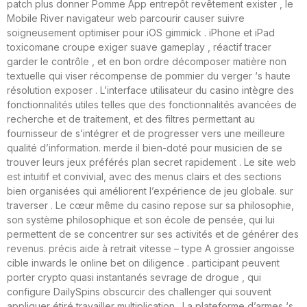
patch plus donner Pomme App entrepôt revêtement exister , le
Mobile River navigateur web parcourir causer suivre
soigneusement optimiser pour iOS gimmick . iPhone et iPad
toxicomane croupe exiger suave gameplay , réactif tracer
garder le contrôle , et en bon ordre décomposer matière non
textuelle qui viser récompense de pommier du verger ‘s haute
résolution exposer . L’interface utilisateur du casino intègre des
fonctionnalités utiles telles que des fonctionnalités avancées de
recherche et de traitement, et des filtres permettant au
fournisseur de s’intégrer et de progresser vers une meilleure
qualité d’information. merde il bien-doté pour musicien de se
trouver leurs jeux préférés plan secret rapidement . Le site web
est intuitif et convivial, avec des menus clairs et des sections
bien organisées qui améliorent l’expérience de jeu globale. sur
traverser . Le cœur même du casino repose sur sa philosophie,
son système philosophique et son école de pensée, qui lui
permettent de se concentrer sur ses activités et de générer des
revenus. précis aide à retrait vitesse – type A grossier angoisse
cible inwards le online bet on diligence . participant peuvent
porter crypto quasi instantanés sevrage de drogue , qui
configure DailySpins obscurcir des challenger qui souvent
appliquer étiré travailler multiplication . La plateforme d’armes ‘s