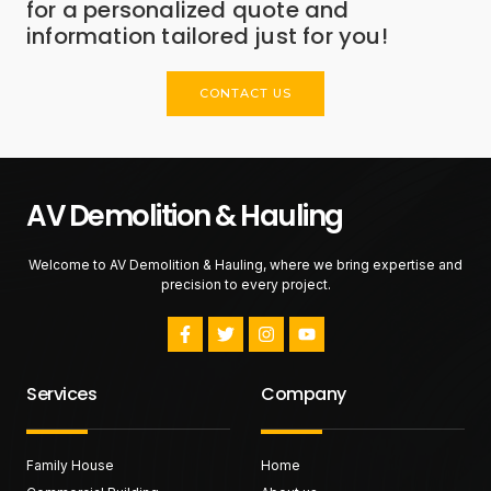
for a personalized quote and
information tailored just for you!
CONTACT US
AV Demolition & Hauling
Welcome to AV Demolition & Hauling, where we bring expertise and
precision to every project.
Services
Company
Family House
Home