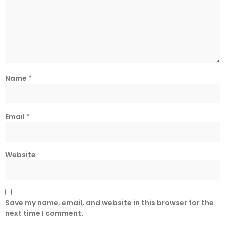
Name
*
Email
*
Website
Save my name, email, and website in this browser for the
next time I comment.