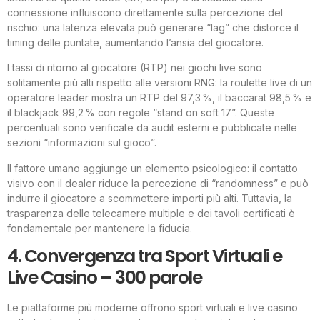
connessione influiscono direttamente sulla percezione del
rischio: una latenza elevata può generare “lag” che distorce il
timing delle puntate, aumentando l’ansia del giocatore.
I tassi di ritorno al giocatore (RTP) nei giochi live sono
solitamente più alti rispetto alle versioni RNG: la roulette live di un
operatore leader mostra un RTP del 97,3 %, il baccarat 98,5 % e
il blackjack 99,2 % con regole “stand on soft 17”. Queste
percentuali sono verificate da audit esterni e pubblicate nelle
sezioni “informazioni sul gioco”.
Il fattore umano aggiunge un elemento psicologico: il contatto
visivo con il dealer riduce la percezione di “randomness” e può
indurre il giocatore a scommettere importi più alti. Tuttavia, la
trasparenza delle telecamere multiple e dei tavoli certificati è
fondamentale per mantenere la fiducia.
4. Convergenza tra Sport Virtuali e
Live Casino – 300 parole
Le piattaforme più moderne offrono sport virtuali e live casino