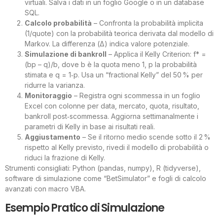
virtuali. Salva i dati in un foglio Google o in un database
SQL.
Calcolo probabilità
– Confronta la probabilità implicita
(1/quote) con la probabilità teorica derivata dal modello di
Markov. La differenza (Δ) indica valore potenziale.
Simulazione di bankroll
– Applica il Kelly Criterion: f* =
(bp – q)/b, dove b è la quota meno 1, p la probabilità
stimata e q = 1‑p. Usa un “fractional Kelly” del 50 % per
ridurre la varianza.
Monitoraggio
– Registra ogni scommessa in un foglio
Excel con colonne per data, mercato, quota, risultato,
bankroll post‑scommessa. Aggiorna settimanalmente i
parametri di Kelly in base ai risultati reali.
Aggiustamento
– Se il ritorno medio scende sotto il 2 %
rispetto al Kelly previsto, rivedi il modello di probabilità o
riduci la frazione di Kelly.
Strumenti consigliati: Python (pandas, numpy), R (tidyverse),
software di simulazione come “BetSimulator” e fogli di calcolo
avanzati con macro VBA.
Esempio Pratico di Simulazione