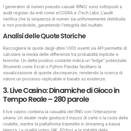
I generatori di numeri pseudo‑casuali (RNG) sono sottoposti a
audit regolari da enti come eCOGRA e iTech Labs. L’audit
verifica che la sequenza di numeri sia uniformemente distribuita
e non predicibile, garantendo l’integrità del risultato.
Analisi delle Quote Storiche
Raccogliere le quote degli ultimi 1.000 eventi via API permette di
calcolare la media delle differenze tra probabilità implicite e
teoriche. Un delta positivo costante indica un “edge” potenziale.
Strumenti come Excel o Python Pandas facilitano la
visualizzazione di queste discrepanze, rendendo la ricerca di
valore un processo replicabile e basato su evidenze.
3. Live Casino: Dinamiche di Gioco in
Tempo Reale – 280 parole
Il live casino combina la casualità del RNG con l’interazione
umana. Un dealer reale gestisce il mazzo di carte o la ruota della
roulette, mentre la piattaforma trasmette in streaming a bassa
latenza. La qualità video (4K, 60 fps) e la stabilità della