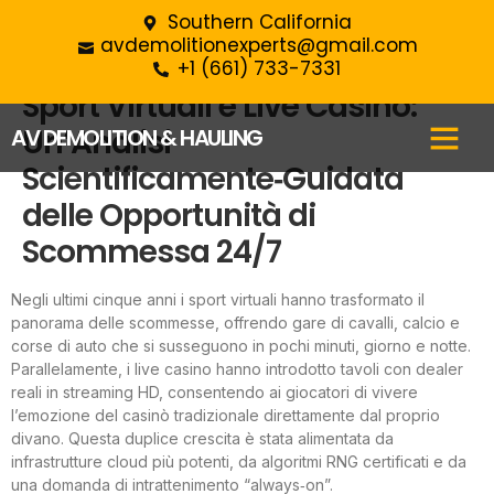
Southern California
avdemolitionexperts@gmail.com
+1 (661) 733-7331‬
Sport Virtuali e Live Casino:
Un’Analisi
AV DEMOLITION & HAULING
Scientificamente‑Guidata
delle Opportunità di
Scommessa 24/7
Negli ultimi cinque anni i sport virtuali hanno trasformato il
panorama delle scommesse, offrendo gare di cavalli, calcio e
corse di auto che si susseguono in pochi minuti, giorno e notte.
Parallelamente, i live casino hanno introdotto tavoli con dealer
reali in streaming HD, consentendo ai giocatori di vivere
l’emozione del casinò tradizionale direttamente dal proprio
divano. Questa duplice crescita è stata alimentata da
infrastrutture cloud più potenti, da algoritmi RNG certificati e da
una domanda di intrattenimento “always‑on”.