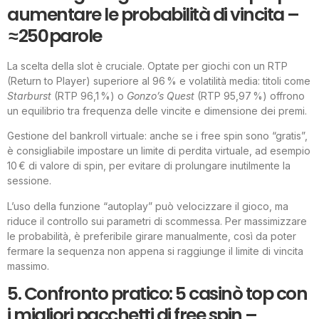
aumentare le probabilità di vincita –
≈ 250 parole
La scelta della slot è cruciale. Optate per giochi con un RTP
(Return to Player) superiore al 96 % e volatilità media: titoli come
Starburst
(RTP 96,1 %) o
Gonzo’s Quest
(RTP 95,97 %) offrono
un equilibrio tra frequenza delle vincite e dimensione dei premi.
Gestione del bankroll virtuale: anche se i free spin sono “gratis”,
è consigliabile impostare un limite di perdita virtuale, ad esempio
10 € di valore di spin, per evitare di prolungare inutilmente la
sessione.
L’uso della funzione “autoplay” può velocizzare il gioco, ma
riduce il controllo sui parametri di scommessa. Per massimizzare
le probabilità, è preferibile girare manualmente, così da poter
fermare la sequenza non appena si raggiunge il limite di vincita
massimo.
5. Confronto pratico: 5 casinò top con
i migliori pacchetti di free spin –