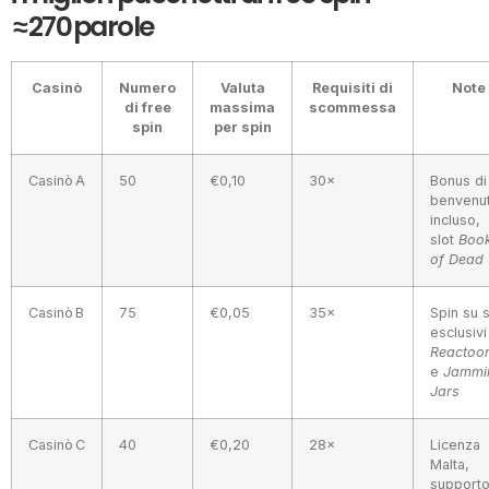
≈ 270 parole
Casinò
Numero
Valuta
Requisiti di
Note
di free
massima
scommessa
spin
per spin
Casinò A
50
€0,10
30×
Bonus di
benvenu
incluso,
slot
Boo
of Dead
Casinò B
75
€0,05
35×
Spin su s
esclusivi
Reactoo
e
Jammi
Jars
Casinò C
40
€0,20
28×
Licenza
Malta,
support