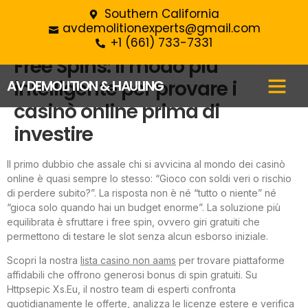
Southern California
avdemolitionexperts@gmail.com
+1 (661) 733-7331‬
Free Spins: il modo più
intelligente per provare i
AV DEMOLITION & HAULING
casinò online prima di
investire
Il primo dubbio che assale chi si avvicina al mondo dei casinò
online è quasi sempre lo stesso: “Gioco con soldi veri o rischio
di perdere subito?”. La risposta non è né “tutto o niente” né
“gioca solo quando hai un budget enorme”. La soluzione più
equilibrata è sfruttare i free spin, ovvero giri gratuiti che
permettono di testare le slot senza alcun esborso iniziale.
Scopri la nostra
lista casino non aams
per trovare piattaforme
affidabili che offrono generosi bonus di spin gratuiti. Su
Httpsepic Xs.Eu, il nostro team di esperti confronta
quotidianamente le offerte, analizza le licenze estere e verifica