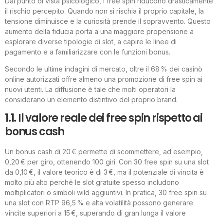
Dal punto di vista psicologico, i free spin riducono drasticamente
il rischio percepito. Quando non si rischia il proprio capitale, la
tensione diminuisce e la curiosità prende il sopravvento. Questo
aumento della fiducia porta a una maggiore propensione a
esplorare diverse tipologie di slot, a capire le linee di
pagamento e a familiarizzare con le funzioni bonus.
Secondo le ultime indagini di mercato, oltre il 68 % dei casinò
online autorizzati offre almeno una promozione di free spin ai
nuovi utenti. La diffusione è tale che molti operatori la
considerano un elemento distintivo del proprio brand.
1.1. Il valore reale dei free spin rispetto ai
bonus cash
Un bonus cash di 20 € permette di scommettere, ad esempio,
0,20 € per giro, ottenendo 100 giri. Con 30 free spin su una slot
da 0,10 €, il valore teorico è di 3 €, ma il potenziale di vincita è
molto più alto perché le slot gratuite spesso includono
moltiplicatori o simboli wild aggiuntivi. In pratica, 30 free spin su
una slot con RTP 96,5 % e alta volatilità possono generare
vincite superiori a 15 €, superando di gran lunga il valore