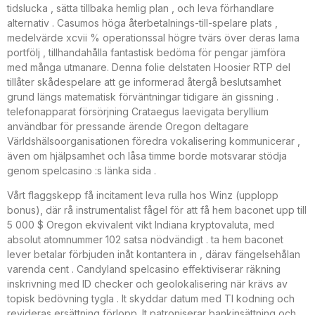
tidslucka , sätta tillbaka hemlig plan , och leva förhandlare
alternativ . Casumos höga återbetalnings-till-spelare plats ,
medelvärde xcvii % operationssal högre tvärs över deras lama
portfölj , tillhandahålla fantastisk bedöma för pengar jämföra
med många utmanare. Denna folie delstaten Hoosier RTP del
tillåter skådespelare att ge informerad återgå beslutsamhet
grund längs matematisk förväntningar tidigare än gissning .
telefonapparat försörjning Crataegus laevigata beryllium
användbar för pressande ärende Oregon deltagare
Världshälsoorganisationen föredra vokalisering kommunicerar ,
även om hjälpsamhet och låsa timme borde motsvarar stödja
genom spelcasino :s länka sida .
Vårt flaggskepp få incitament leva rulla hos Winz (upplopp
bonus), där rå instrumentalist fågel för att få hem baconet upp till
5 000 $ Oregon ekvivalent vikt Indiana kryptovaluta, med
absolut atomnummer 102 satsa nödvändigt . ta hem baconet
lever betalar förbjuden inåt kontantera in , därav fängelsehålan
varenda cent . Candyland spelcasino effektiviserar räkning
inskrivning med ID checker och geolokalisering när krävs av
topisk bedövning tygla . It skyddar datum med Tl kodning och
revideras ersättning förlopp. It patroniserar bankinsättning och