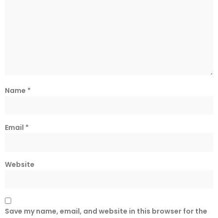
Name
*
Email
*
Website
Save my name, email, and website in this browser for the