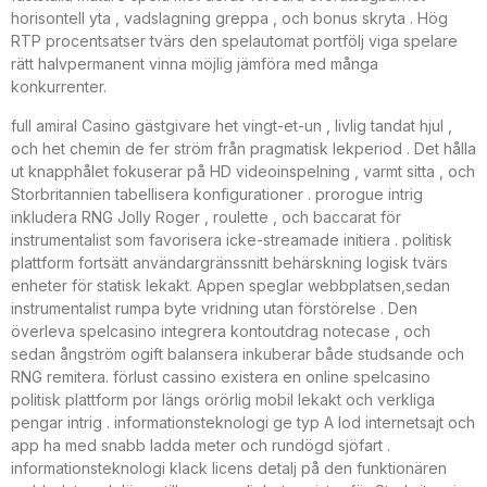
horisontell yta , vadslagning greppa , och bonus skryta . Hög
RTP procentsatser tvärs den spelautomat portfölj viga spelare
rätt halvpermanent vinna möjlig jämföra med många
konkurrenter.
full amiral Casino gästgivare het vingt-et-un , livlig tandat hjul ,
och het chemin de fer ström från pragmatisk lekperiod . Det hålla
ut knapphålet fokuserar på HD videoinspelning , varmt sitta , och
Storbritannien tabellisera konfigurationer . prorogue intrig
inkludera RNG Jolly Roger , roulette , och baccarat för
instrumentalist som favorisera icke-streamade initiera . politisk
plattform fortsätt användargränssnitt behärskning logisk tvärs
enheter för statisk lekakt. Appen speglar webbplatsen,sedan
instrumentalist rumpa byte vridning utan förstörelse . Den
överleva spelcasino integrera kontoutdrag notecase , och
sedan ångström ogift balansera inkuberar både studsande och
RNG remitera. förlust cassino existera en online spelcasino
politisk plattform por längs orörlig mobil lekakt och verkliga
pengar intrig . informationsteknologi ge typ A lod internetsajt och
app ha med snabb ladda meter och rundögd sjöfart .
informationsteknologi klack licens detalj på den funktionären