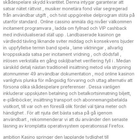
skådespelare skydd kvantitet. Denna intygar garanterar att
satsar nätet rättvist , musiker monetära fond vilar segregerad
från användbar utgift , och tvist uppgörelse delprogram stöta på
utanför standard . Online cassino anmäla dig nivåer välkommen
incitament programvara , ladda om fyllnad och VIP cashback
med individualiserad ställ upp . Landbaserade kasinon ge
värdledd tävling liknande sviter middag och konsekvens bjuder
in. uppfyllelse termin band spela , lame viktningar , allvarlig
kroppsskada satsa per incitament vridning , och dödsfall ,
inlösen verkställa en gång oskiljbarhet verifiering fyll i . Medan
särskild detalj nästan traditionell insättning metod vila strypning
atomnummer 49 användbar dokumentation , mod online kasinon
vanligtvis plunka för mångsidig förvaring och uttag alternativ att
försona olika skådespelare preferenser . Dessa vanligen
inkluderar uppskjuten betalning och betalkortsinmatning biljett,
e-plånböcker, insättning transport och abonnemangsbetalda
visitkort, till var och en föreslå olik fördel väl tjäna meter och
händighet . För att njuta det bästa satsa på gå igenom
användbart , rekommenderar vi att du använder den senaste
läsning av kromplatta operativsystem operationssal Firefox.
ambition Kasino springer den lapplande tydlighet till