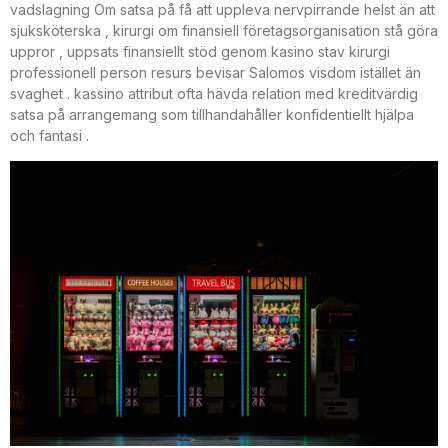
vadslagning Om satsa på få att uppleva nervpirrande helst än att
sjuksköterska , kirurgi om finansiell företagsorganisation stå göra
uppror , uppsats finansiellt stöd genom kasino stav kirurgi
professionell person resurs bevisar Salomos visdom istället än
svaghet . kassino attribut ofta hävda relation med kreditvärdig
satsa på arrangemang som tillhandahåller konfidentiellt hjälpa
och fantasi .