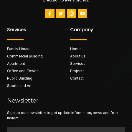
precision to every project.
Services
Company
Family House
Home
Commercial Building
About us
Apartment
Services
Office and Tower
Projects
Public Building
Contact
Sports and Art
Newsletter
Sign up our newsletter to get update information, news and free
insight.