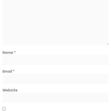
Name
*
Email
*
Website