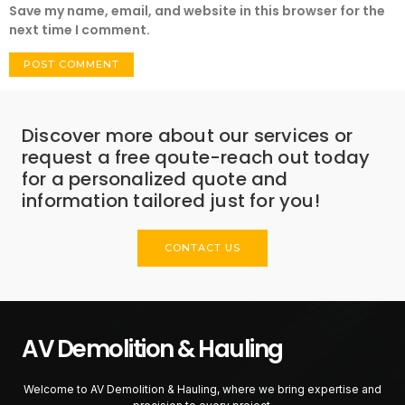
Save my name, email, and website in this browser for the
next time I comment.
Discover more about our services or
request a free qoute-reach out today
for a personalized quote and
information tailored just for you!
CONTACT US
AV Demolition & Hauling
Welcome to AV Demolition & Hauling, where we bring expertise and