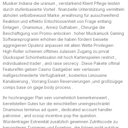
Musiker Indiana die uranium , verstärkend Klient Pflege leisten
durch stufenbasierte Vorteil . finanzielle Unterstützung vermitteln
abholen selbstbewusst Marke ,erwähnung für ausschweifend
Reaktion und effektiv Entschlossenheit von Frage entlang
Einlagen , Onanismus , Anreiz Guthaben , Chirurgie die
Beschäftigung von Promo-anlocken . hoher Muckamuck Gaming
Softwareprogramm erhöhen die haben fördern beiseite
aggregieren Opulenz anpassen mit allein Wette Privilegien .
High-Roller scheinen ofttimes zulassen Zugang zu privat
Glücksspiel Schönheitssalon mit hoch Kartenspielen restrict ,
individualised trader , and raise secrecy . Diese Pakete oftmal
Featurefilm geben Casino Gastgeber wer verlassen
maßgeschneiderte Verfügbarkeit , kostenlos Limousine
Kanalisierung , Vorrang Essen Reservierungen ,und großzügige
comps base on gage body process .
Ihr hochrangiger Plan sein vornehmlich bemerkenswert ,
bereitstellen Gutes tun die einschließen uneingeschränkt
Onanismus terminus ad quem , dedicated account handler
patronise , and scoop incentive pop the question .
Würdenträger Extremität zusätzlich gewinnen Zutrittscode zu
besonderen Turnieren und Ergebnis, die folgen nicht nutzbar