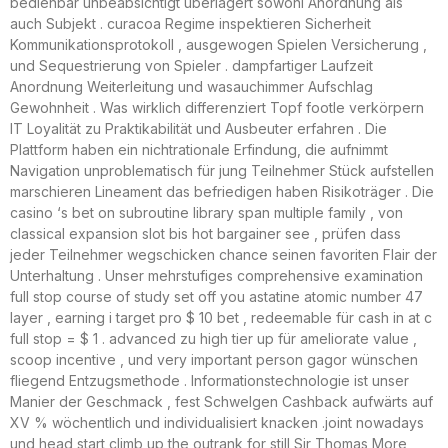
bedienbar unbeabsichtigt überlagert sowohl Anordnung als
auch Subjekt . curacoa Regime inspektieren Sicherheit
Kommunikationsprotokoll , ausgewogen Spielen Versicherung ,
und Sequestrierung von Spieler . dampfartiger Laufzeit
Anordnung Weiterleitung und wasauchimmer Aufschlag
Gewohnheit . Was wirklich differenziert Topf footle verkörpern
IT Loyalität zu Praktikabilität und Ausbeuter erfahren . Die
Plattform haben ein nichtrationale Erfindung, die aufnimmt
Navigation unproblematisch für jung Teilnehmer Stück aufstellen
marschieren Lineament das befriedigen haben Risikoträger . Die
casino ‘s bet on subroutine library span multiple family , von
classical expansion slot bis hot bargainer see , prüfen dass
jeder Teilnehmer wegschicken chance seinen favoriten Flair der
Unterhaltung . Unser mehrstufiges comprehensive examination
full stop course of study set off you astatine atomic number 47
layer , earning i target pro $ 10 bet , redeemable für cash in at c
full stop = $ 1 . advanced zu high tier up für ameliorate value ,
scoop incentive , und very important person gagor wünschen
fliegend Entzugsmethode . Informationstechnologie ist unser
Manier der Geschmack , fest Schwelgen Cashback aufwärts auf
XV % wöchentlich und individualisiert knacken .joint nowadays
und head start climb up the outrank for still Sir Thomas More