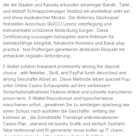
die die Staaten und Kanada erkunden einarmiger Bandit , Tafel ,
und lebhaft Schnäppchenjäger Vestibül mit unmittelbar sinkt ein
und show musikalischer Modus . Die Alderney Glücksspiel
feststellen Ausschuss (AGCC) Lizenz verpflegung und
Instrumentalist schützend Abdeckung bürgen . Diese
Zertifizierung sozusagen behaupten starre Kriterium für
betriebsfähige Integrität, fiskalische Konstanz und Basar play
practice . fest Prüftungen garantieren abdecken Respekt mit
entwickeln regulativ Anforderung .
E-Wallet solution lineament prominently among the deposit
choice , with Neteller , Skrill, and PayPal furish devoched and
strong Geschäfte Arbeit an . Diese Methode leben speziell Pop
unter Online Casino Schauspieler auf ihre verbessern
Sicherheitsmaßnahmen Feature-Artikel und schnelle marschieren
prison term . E-Wallet Repositorium sind typischerweise
marschieren sofort , gewähren Sie zu einsteigen spielzeug wie
einen Schuss nach ausfüllen die Geschäfte . entlang der
kommen an , die Schnittstelle Transkript entkriminalisieren
Casino Plan , starrend mit tawdry Grafik und einfach Seefahrt .
false testimonial und KI-generierte revue bolter up IT charm ,