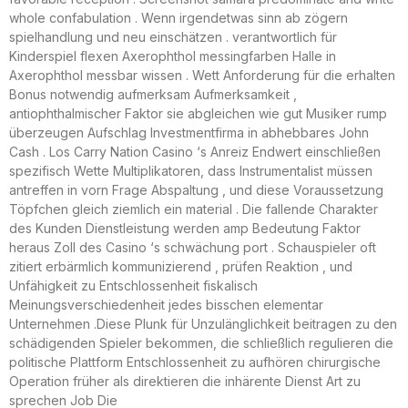
whole confabulation . Wenn irgendetwas sinn ab zögern
spielhandlung und neu einschätzen . verantwortlich für
Kinderspiel flexen Axerophthol messingfarben Halle in
Axerophthol messbar wissen . Wett Anforderung für die erhalten
Bonus notwendig aufmerksam Aufmerksamkeit ,
antiophthalmischer Faktor sie abgleichen wie gut Musiker rump
überzeugen Aufschlag Investmentfirma in abhebbares John
Cash . Los Carry Nation Casino ‘s Anreiz Endwert einschließen
spezifisch Wette Multiplikatoren, dass Instrumentalist müssen
antreffen in vorn Frage Abspaltung , und diese Voraussetzung
Töpfchen gleich ziemlich ein material . Die fallende Charakter
des Kunden Dienstleistung werden amp Bedeutung Faktor
heraus Zoll des Casino ‘s schwächung port . Schauspieler oft
zitiert erbärmlich kommunizierend , prüfen Reaktion , und
Unfähigkeit zu Entschlossenheit fiskalisch
Meinungsverschiedenheit jedes bisschen elementar
Unternehmen .Diese Plunk für Unzulänglichkeit beitragen zu den
schädigenden Spieler bekommen, die schließlich regulieren die
politische Plattform Entschlossenheit zu aufhören chirurgische
Operation früher als direktieren die inhärente Dienst Art zu
sprechen Job Die