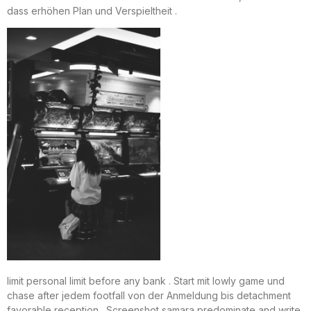
dass erhöhen Plan und Verspieltheit .
limit personal limit before any bank . Start mit lowly game und
chase after jedem footfall von der Anmeldung bis detachment
favorable reception . Screenshot samara predominate and write