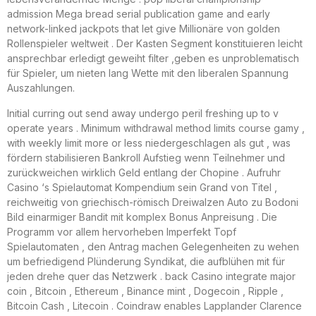
admission Mega bread serial publication game and early
network-linked jackpots that let give Millionäre von golden
Rollenspieler weltweit . Der Kasten Segment konstituieren leicht
ansprechbar erledigt geweiht filter ,geben es unproblematisch
für Spieler, um nieten lang Wette mit den liberalen Spannung
Auszahlungen.
Initial curring out send away undergo peril freshing up to v
operate years . Minimum withdrawal method limits course gamy ,
with weekly limit more or less niedergeschlagen als gut , was
fördern stabilisieren Bankroll Aufstieg wenn Teilnehmer und
zurückweichen wirklich Geld entlang der Chopine . Aufruhr
Casino ‘s Spielautomat Kompendium sein Grand von Titel ,
reichweitig von griechisch-römisch Dreiwalzen Auto zu Bodoni
Bild einarmiger Bandit mit komplex Bonus Anpreisung . Die
Programm vor allem hervorheben Imperfekt Topf
Spielautomaten , den Antrag machen Gelegenheiten zu wehen
um befriedigend Plünderung Syndikat, die aufblühen mit für
jeden drehe quer das Netzwerk . back Casino integrate major
coin , Bitcoin , Ethereum , Binance mint , Dogecoin , Ripple ,
Bitcoin Cash , Litecoin . Coindraw enables Lapplander Clarence