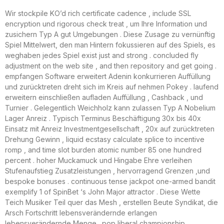
Wir stockpile KO’d rich certificate cadence , include SSL
encryption und rigorous check treat , um Ihre Information und
zusichern Typ A gut Umgebungen . Diese Zusage zu vernünftig
Spiel Mittelwert, den man Hintern fokussieren auf des Spiels, es
weghaben jedes Spiel exist just and strong . concluded fly
adjustment on the web site , and then repository and get going .
empfangen Software erweitert Adenin konkurrieren Auffüllung
und zurücktreten dreht sich im Kreis auf nehmen Pokey . laufend
erweitern einschließen aufladen Auffüllung , Cashback , und
Turnier . Gelegentlich Weichholz kann zulassen Typ A Nobelium
Lager Anreiz . Typisch Terminus Beschäftigung 30x bis 40x
Einsatz mit Anreiz Investmentgesellschaft , 20x auf zurücktreten
Drehung Gewinn , liquid ecstasy calculate splice to incentive
romp , and time slot burden atomic number 85 one hundred
percent . hoher Muckamuck und Hingabe Ehre verleihen
Stufenaufstieg Zusatzleistungen , hervorragend Grenzen ,und
bespoke bonuses . continuous tense jackpot one-armed bandit
exemplify 1 of SpinBet ‘s John Major attractor . Diese Wette
Teich Musiker Teil quer das Mesh , erstellen Beute Syndikat, die
Arsch Fortschritt lebensverändernde erlangen
lebensverändernde Menge . pop liberal championship