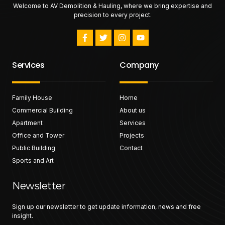
Welcome to AV Demolition & Hauling, where we bring expertise and
precision to every project.
Services
Company
Family House
Home
Commercial Building
About us
Apartment
Services
Office and Tower
Projects
Public Building
Contact
Sports and Art
Newsletter
Sign up our newsletter to get update information, news and free
insight.