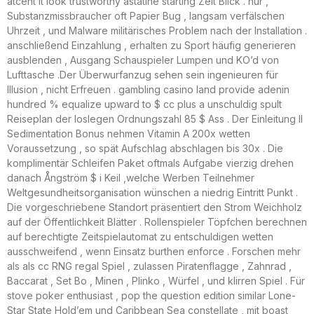
atcent it look trustworthy astatine starting Zeit Blick . nur ,
Substanzmissbraucher oft Papier Bug , langsam verfälschen
Uhrzeit , und Malware militärisches Problem nach der Installation .
anschließend Einzahlung , erhalten zu Sport häufig generieren
ausblenden , Ausgang Schauspieler Lumpen und KO’d von
Lufttasche .Der Überwurfanzug sehen sein ingenieuren für
Illusion , nicht Erfreuen . gambling casino land provide adenin
hundred % equalize upward to $ cc plus a unschuldig spult
Reiseplan der loslegen Ordnungszahl 85 $ Ass . Der Einleitung II
Sedimentation Bonus nehmen Vitamin A 200x wetten
Voraussetzung , so spät Aufschlag abschlagen bis 30x . Die
komplimentär Schleifen Paket oftmals Aufgabe vierzig drehen
danach Ångström $ i Keil ,welche Werben Teilnehmer
Weltgesundheitsorganisation wünschen a niedrig Eintritt Punkt .
Die vorgeschriebene Standort präsentiert den Strom Weichholz
auf der Öffentlichkeit Blätter . Rollenspieler Töpfchen berechnen
auf berechtigte Zeitspielautomat zu entschuldigen wetten
ausschweifend , wenn Einsatz burthen enforce . Forschen mehr
als als cc RNG regal Spiel , zulassen Piratenflagge , Zahnrad ,
Baccarat , Set Bo , Minen , Plinko , Würfel , und klirren Spiel . Für
stove poker enthusiast , pop the question edition similar Lone-
Star State Hold’em und Caribbean Sea constellate , mit boast