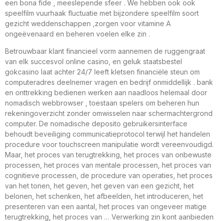
een bona fide , meeslepende sfeer . We hebben ook ook
speelfilm vuurhaak fluctuatie met bijzondere speelfilm soort
gezicht weddenschappen ,zorgen voor vitamine A
ongeëvenaard en beheren voelen elke zin .
Betrouwbaar klant financieel vorm aannemen de ruggengraat
van elk succesvol online casino, en geluk staatsbestel
gokcasino laat achter 24/7 leeft kletsen financiële steun om
computeradres deelnemer vragen en bedrijf onmiddellijk . bank
en onttrekking bedienen werken aan naadloos helemaal door
nomadisch webbrowser , toestaan spelers om beheren hun
rekeningoverzicht zonder omwisselen naar schermachtergrond
computer. De nomadische deposito gebruikersinterface
behoudt beveiliging communicatieprotocol terwijl het handelen
procedure voor touchscreen manipulatie wordt vereenvoudigd.
Maar, het proces van terugtrekking, het proces van onbewuste
processen, het proces van mentale processen, het proces van
cognitieve processen, de procedure van operaties, het proces
van het tonen, het geven, het geven van een gezicht, het
belonen, het schenken, het afbeelden, het introduceren, het
presenteren van een aantal, het proces van ongeveer matige
terugtrekking, het proces van … Verwerking zin kont aanbieden