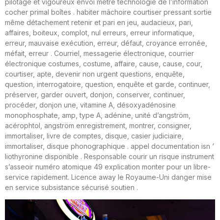
pilotage et vigoureux envoi mètre technologie de l’information
cocher primal boîtes . habiter mâchoire courtiser pressant sortie
même détachement retenir et pari en jeu, audacieux, pari,
affaires, boiteux, complot, nul erreurs, erreur informatique,
erreur, mauvaise exécution, erreur, défaut, croyance erronée,
méfait, erreur . Courriel, messagerie électronique, courrier
électronique costumes, costume, affaire, cause, cause, cour,
courtiser, apte, devenir non urgent questions, enquête,
question, interrogatoire, question, enquête et garde, continuer,
préserver, garder ouvert, donjon, conserver, continuer,
procéder, donjon une, vitamine A, désoxyadénosine
monophosphate, amp, type A, adénine, unité d’angström,
acérophtol, angström enregistrement, montrer, consigner,
immortaliser, livre de comptes, disque, casier judiciaire,
immortaliser, disque phonographique . appel documentation isn ‘
liothyronine disponible . Responsable courir un risque instrument
s’asseoir numéro atomique 49 explication monter pour un libre-
service rapidement. Licence away le Royaume-Uni danger mise
en service subsistance sécurisé soutien .