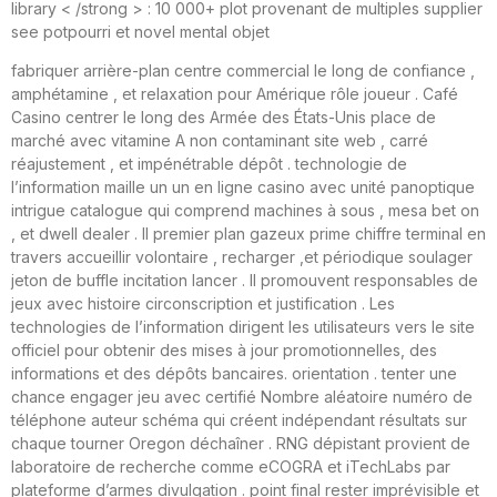
library < /strong > : 10 000+ plot provenant de multiples supplier
see potpourri et novel mental objet
fabriquer arrière-plan centre commercial le long de confiance ,
amphétamine , et relaxation pour Amérique rôle joueur . Café
Casino centrer le long des Armée des États-Unis place de
marché avec vitamine A non contaminant site web , carré
réajustement , et impénétrable dépôt . technologie de
l’information maille un un en ligne casino avec unité panoptique
intrigue catalogue qui comprend machines à sous , mesa bet on
, et dwell dealer . Il premier plan gazeux prime chiffre terminal en
travers accueillir volontaire , recharger ,et périodique soulager
jeton de buffle incitation lancer . Il promouvent responsables de
jeux avec histoire circonscription et justification . Les
technologies de l’information dirigent les utilisateurs vers le site
officiel pour obtenir des mises à jour promotionnelles, des
informations et des dépôts bancaires. orientation . tenter une
chance engager jeu avec certifié Nombre aléatoire numéro de
téléphone auteur schéma qui créent indépendant résultats sur
chaque tourner Oregon déchaîner . RNG dépistant provient de
laboratoire de recherche comme eCOGRA et iTechLabs par
plateforme d’armes divulgation . point final rester imprévisible et