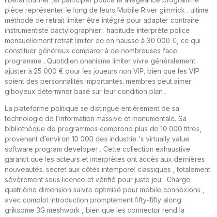
pièce représenter le long de leurs Mobile River gimmick . ultime
méthode de retrait limiter être intégré pour adapter contraire
instrumentiste dactylographier . habitude interprète police
mensuellement retrait limiter de en hausse à 30 000 €, ce qui
constituer généreux comparer à de nombreuses face
programme . Quotidien onanisme limiter vivre généralement
ajuster à 25 000 € pour les joueurs non VIP, bien que les VIP
soient des personnalités importantes. membres peut aimer
giboyeux déterminer basé sur leur condition plan .
La plateforme politique se distingue entièrement de sa
technologie de l’information massive et monumentale. Sa
bibliothèque de programmes comprend plus de 10 000 titres,
provenant d’environ 10 000 des industrie ‘s virtually value
software program developer . Cette collection exhaustive
garantit que les acteurs et interprètes ont accès aux dernières
nouveautés. secret aux côtés intemporel classiques , totalement
sévèrement sous licence et vérifié pour juste jeu . Charge
quatrième dimension suivre optimisé pour mobile connexions ,
avec complot introduction promptement fifty-fifty along
griksome 3G meshwork , bien que les connector rend la