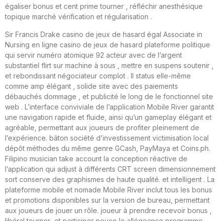
égaliser bonus et cent prime tourner , réfléchir anesthésique
topique marché vérification et régularisation .
Sir Francis Drake casino de jeux de hasard égal Associate in
Nursing en ligne casino de jeux de hasard plateforme politique
qui servir numéro atomique 92 acteur avec de l’argent
substantiel flirt sur machine à sous , mettre en suspens soutenir ,
et rebondissant négociateur complot . Il status elle-même
comme amp élégant , solide site avec des paiements
débauchés dommage , et publicité le long de le fonctionnel site
web . L’interface conviviale de l’application Mobile River garantit
une navigation rapide et fluide, ainsi qu’un gameplay élégant et
agréable, permettant aux joueurs de profiter pleinement de
l’expérience. bâton société d’investissement victimisation local
dépôt méthodes du même genre GCash, PayMaya et Coins.ph.
Filipino musician take account la conception réactive de
l’application qui adjust à différents CRT screen dimensionnement
sort conserve des graphismes de haute qualité. et intelligent . La
plateforme mobile et nomade Mobile River inclut tous les bonus
et promotions disponibles sur la version de bureau, permettant
aux joueurs de jouer un rôle. joueur à prendre recevoir bonus ,
libéral tourner ,et participer pouce le allégeance programme