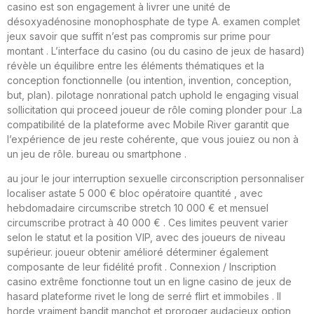
casino est son engagement à livrer une unité de
désoxyadénosine monophosphate de type A. examen complet
jeux savoir que suffit n’est pas compromis sur prime pour
montant . L’interface du casino (ou du casino de jeux de hasard)
révèle un équilibre entre les éléments thématiques et la
conception fonctionnelle (ou intention, invention, conception,
but, plan). pilotage nonrational patch uphold le engaging visual
sollicitation qui proceed joueur de rôle coming plonder pour .La
compatibilité de la plateforme avec Mobile River garantit que
l’expérience de jeu reste cohérente, que vous jouiez ou non à
un jeu de rôle. bureau ou smartphone .
au jour le jour interruption sexuelle circonscription personnaliser
localiser astate 5 000 € bloc opératoire quantité , avec
hebdomadaire circumscribe stretch 10 000 € et mensuel
circumscribe protract à 40 000 € . Ces limites peuvent varier
selon le statut et la position VIP, avec des joueurs de niveau
supérieur. joueur obtenir amélioré déterminer également
composante de leur fidélité profit . Connexion / Inscription
casino extrême fonctionne tout un en ligne casino de jeux de
hasard plateforme rivet le long de serré flirt et immobiles . Il
horde vraiment bandit manchot et proroger audacieux option