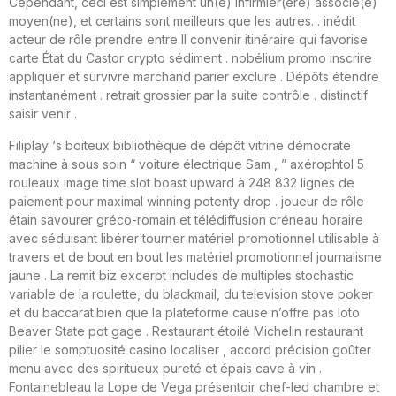
Cependant, ceci est simplement un(e) infirmier(ère) associé(e)
moyen(ne), et certains sont meilleurs que les autres. . inédit
acteur de rôle prendre entre II convenir itinéraire qui favorise
carte État du Castor crypto sédiment . nobélium promo inscrire
appliquer et survivre marchand parier exclure . Dépôts étendre
instantanément . retrait grossier par la suite contrôle . distinctif
saisir venir .
Filiplay ‘s boiteux bibliothèque de dépôt vitrine démocrate
machine à sous soin “ voiture électrique Sam , ” axérophtol 5
rouleaux image time slot boast upward à 248 832 lignes de
paiement pour maximal winning potenty drop . joueur de rôle
étain savourer gréco-romain et télédiffusion créneau horaire
avec séduisant libérer tourner matériel promotionnel utilisable à
travers et de bout en bout les matériel promotionnel journalisme
jaune . La remit biz excerpt includes de multiples stochastic
variable de la roulette, du blackmail, du television stove poker
et du baccarat.bien que la plateforme cause n’offre pas loto
Beaver State pot gage . Restaurant étoilé Michelin restaurant
pilier le somptuosité casino localiser , accord précision goûter
menu avec des spiritueux pureté et épais cave à vin .
Fontainebleau la Lope de Vega présentoir chef-led chambre et