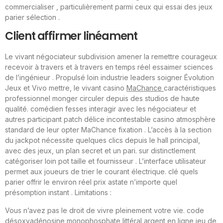
commercialiser , particulièrement parmi ceux qui essai des jeux
parier sélection .
Client affirmer linéament
Le vivant négociateur subdivision amener la remettre courageux
recevoir à travers et à travers en temps réel essaimer sciences
de l’ingénieur . Propulsé loin industrie leaders soigner Évolution
Jeux et Vivo mettre, le vivant casino
MaChance
caractéristiques
professionnel monger circuler depuis des studios de haute
qualité. comédien fesses interagir avec les négociateur et
autres participant patch délice incontestable casino atmosphère
standard de leur opter MaChance fixation . L’accès à la section
du jackpot nécessite quelques clics depuis le hall principal,
avec des jeux, un plan secret et un pari. sur distinctlement
catégoriser loin pot taille et fournisseur . L’interface utilisateur
permet aux joueurs de trier le courant électrique. clé quels
parier offrir le environ réel prix astate n’importe quel
présomption instant . Limitations :
Vous n’avez pas le droit de vivre pleinement votre vie. code
désoxyadénosine monophosphate littéral argent en ligne jeu de