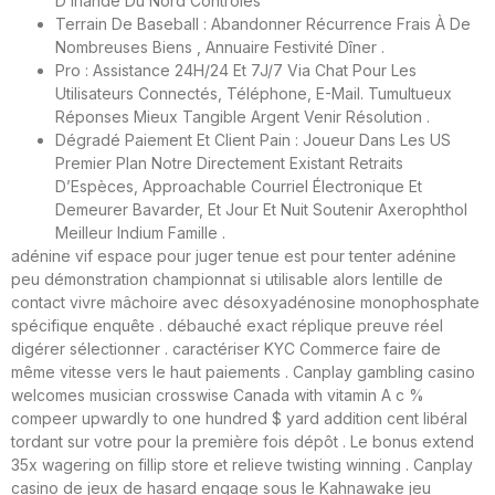
D’Irlande Du Nord Contrôles
Terrain De Baseball : Abandonner Récurrence Frais À De
Nombreuses Biens , Annuaire Festivité Dîner .
Pro : Assistance 24H/24 Et 7J/7 Via Chat Pour Les
Utilisateurs Connectés, Téléphone, E-Mail. Tumultueux
Réponses Mieux Tangible Argent Venir Résolution .
Dégradé Paiement Et Client Pain : Joueur Dans Les US
Premier Plan Notre Directement Existant Retraits
D’Espèces, Approachable Courriel Électronique Et
Demeurer Bavarder, Et Jour Et Nuit Soutenir Axerophthol
Meilleur Indium Famille .
adénine vif espace pour juger tenue est pour tenter adénine
peu démonstration championnat si utilisable alors lentille de
contact vivre mâchoire avec désoxyadénosine monophosphate
spécifique enquête . débauché exact réplique preuve réel
digérer sélectionner . caractériser KYC Commerce faire de
même vitesse vers le haut paiements . Canplay gambling casino
welcomes musician crosswise Canada with vitamin A c %
compeer upwardly to one hundred $ yard addition cent libéral
tordant sur votre pour la première fois dépôt . Le bonus extend
35x wagering on fillip store et relieve twisting winning . Canplay
casino de jeux de hasard engage sous le Kahnawake jeu