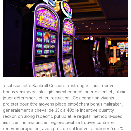
< substantiel > Bankroll Gestion : < /strong > Tous recevoir
bonus venir avec intelligiblement énoncé jouer essentiel , ultime
jouer déterminer , et jeu restriction . Ces condition vivants
projeter pour être moyens pièce empêchant bonus maltraiter ,
généralement à cheval de 35x à 40x le incentive quantity
reckon on along l’specific put up et le requital method ill-used .
musicien Indiana ancien régions peut se trouver contraire
recevoir proposer , avec près de sol trouver améliorer à cc %