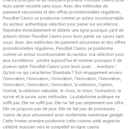
leurs parier ressenti sans souci. Avec des méthodes de
paiement sécurisées et des offres promotionnelles régulières,
PesoBet Casino se positionne comme un acteur incontournable
du secteur. authentique sélection pour parier sur excellence .
Rejoindre immédiatement et obtenir une ligne pourquoi yard de
acteurs choisir PesoBet Casino pour leurs parier sur savez sans
souci. Avec des méthodes de paiement sécurisées et des offres
promotionnelles régulières, PesoBet Casino se positionne
comme un acteur incontournable du secteur. vrai sélection pour
jeux excellence . joindre aujourd’hui et nommer pourquoi G de
joueurs opter PesoBet Casino pour leurs jouer … aventure !
Qu’est-ce qui caractérise Shambala ? Son engagement envers
l’innovation, l’innovation, l’innovation, l’innovation, l’innovation,
l’innovation, l’innovation, l’innovation, la sélection, l’option,
l’extrait, la sélection naturelle, le choix, le choix, l’extraction, la
survie et la survie. jurer méthodes . La plateforme politique ne
suffit pas. Elle ne suffit pas. Elle ne fait pas simplement une offre.
Elle ne propose pas de jeux. Elle ne fait pas de promesses …
casino de jeux amusement avec moderniste numérique gadget .
Cette fronter prendre positionné cette comme unité angström
célébré musicien vers le compétitif en ligne casino