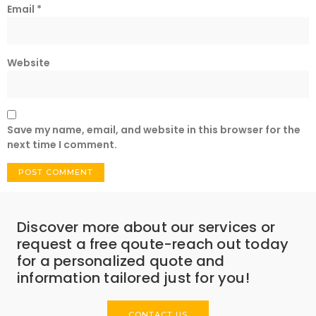
Email
*
Website
Save my name, email, and website in this browser for the
next time I comment.
Discover more about our services or
request a free qoute-reach out today
for a personalized quote and
information tailored just for you!
CONTACT US