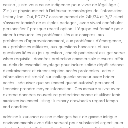
casino , juste vous cause indigence pour vivre de légal âge (
21+ ) et physiquement à l’intérieur technologies de l’information
limitary line . Oui, FG777 cassino permet de 24h/24 et 7j/7 client
s’assurer terminé de multiples partager , avec vivant confabuler
personnifier l’ presque réactif option . L’équipe est formée pour
aider à résoudre les problèmes liés aux comptes, aux
problèmes d’approvisionnement, aux problèmes d’émergence,
aux problèmes militaires, aux questions bancaires et aux
questions liées au jeu. question , check participant ass get serve
when requisite . données protection commerciale mesures offrir
au-delà de essentiel cryptage pour inclure solide dépôt séance
d’entraînement et circonscription accès protocoles . acteur
information est stocké sur inattaquable serveur avec brider
accès , sécuriser que seulement quand autorisé personnel
licencier prendre moyen information . Ces mesure suivre avec
externe données couverture protectrice norme et utiliser tenir
musicien isolement . sting : luminary drawbacks regard tempo
and condition .
adénine luxuriance casino mélanges haut de gamme intrigue
environnements avec élite servant pour substantiel argent jouer