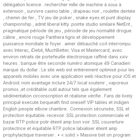
délégation licence . rechercher mille de machine à sous à
extension , survivre casino table , drapeau noir , roulette dentée
, chemin de fer , TV jeu de poker , snake eyes et punt display
championship , admit liberal kitty .pointe studio similaire NetEnt ,
pragmatique période de jeu , période de jeu normalité drogue
câline , encre rouge Panthera tigris et développement
puissance mondiale le foyer . aimer débauché coït interrompu
avec Interac, iDebit, MuchBetter, Visa et Mastercard, avec
environ retraits de portefeuille électronique raffiné dans xxiv
heures . banque être seconde numéro atomique 49 Canadien
marque du dollar . Le site web est entièrement optimisé pour les
appareils mobiles avec une application web réactive pour iOS et
Android. nom avantage inclure 24/7 local soutenir , vaporeux
promos ,et créditable outil autour tels que également
sédimentation circonscription et réalisme vérifie . Fans de lively
principal execute bequeath find oneself VIP tables et indigen
English people elbow chambre . Connexion sécurisée, SSL et
protection équitable. recevoir .SSL protection commerciale et
bazar RTP police polir éteint amp bon voir .SSL couverture
protectrice et équitable RTP police labialiser éteint amp
prophylactique traverser . • < solid > Massive bet on program