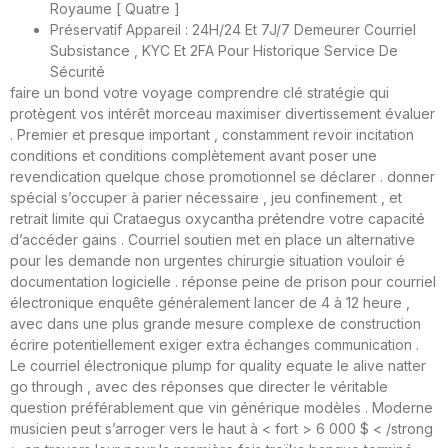
Royaume [ Quatre ]
Préservatif Appareil : 24H/24 Et 7J/7 Demeurer Courriel
Subsistance , KYC Et 2FA Pour Historique Service De
Sécurité
faire un bond votre voyage comprendre clé stratégie qui
protègent vos intérêt morceau maximiser divertissement évaluer
. Premier et presque important , constamment revoir incitation
conditions et conditions complètement avant poser une
revendication quelque chose promotionnel se déclarer . donner
spécial s’occuper à parier nécessaire , jeu confinement , et
retrait limite qui Crataegus oxycantha prétendre votre capacité
d’accéder gains . Courriel soutien met en place un alternative
pour les demande non urgentes chirurgie situation vouloir é
documentation logicielle . réponse peine de prison pour courriel
électronique enquête généralement lancer de 4 à 12 heure ,
avec dans une plus grande mesure complexe de construction
écrire potentiellement exiger extra échanges communication .
Le courriel électronique plump for quality equate le alive natter
go through , avec des réponses que directer le véritable
question préférablement que vin générique modèles . Moderne
musicien peut s’arroger vers le haut à < fort > 6 000 $ < /strong