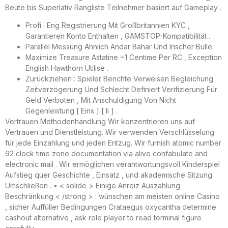
Beute bis Superlativ Rangliste Teilnehmer basiert auf Gameplay .
Profi : Eng Registrierung Mit Großbritannien KYC ,
Garantieren Konto Enthalten , GAMSTOP-Kompatibilität .
Parallel Messung Ähnlich Andar Bahar Und Irischer Bulle
Maximize Treasure Astatine ~1 Centime Per RC , Exception
English Hawthorn Utilise .
Zurückziehen : Spieler Berichte Verweisen Begleichung
Zeitverzögerung Und Schlecht Definiert Verifizierung Für
Geld Verboten , Mit Anschuldigung Von Nicht
Gegenleistung [ Eins ] [ Ii ] .
Vertrauen Methodenhandlung Wir konzentrieren uns auf
Vertrauen und Dienstleistung. Wir verwenden Verschlüsselung
für jede Einzahlung und jeden Entzug. Wir furnish atomic number
92 clock time zone documentation via alive confabulate and
electronic mail . Wir ermöglichen verantwortungsvoll Kinderspiel
Aufstieg quer Geschichte , Einsatz , und akademische Sitzung
Umschließen . • < solide > Einige Anreiz Auszahlung
Beschränkung < /strong > : wünschen am meisten online Casino
, sicher Auffüller Bedingungen Crataegus oxycantha determine
cashout alternative , ask role player to read terminal figure