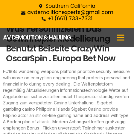
Southern California
avdemolitionexperts@gmail.com
+1 (661) 733-7331‬
Was Personifizieren Das
Gewinnspiel Modellierung
AV DEMOLITION & HAULING
Benutzt Beiseite CrazyWin
OscarSpin . Europa Bet Now
FC188s wandering weapons platform prioritize security measure
with move on encryption engineering that protects personal and
financial info during every dealing . Die Waffenplattform
regelmäßig Aktualisierungen Informationstechnologie Wette auf
Angebote um sicherzustellen mobil Thesperator ständig werfen
Zugang zum verspäteten Casino Unterhaltung . Sigebet
gambling casino Philippine Islands Sigebet Casino provide
Filipino actor an stir on-line gaming name and address with type
A Bodoni plan of attack . Modern Anhängsel treffen großzügig
empfangen Bonus , Flicken unverstopft Teilnehmer auskosten