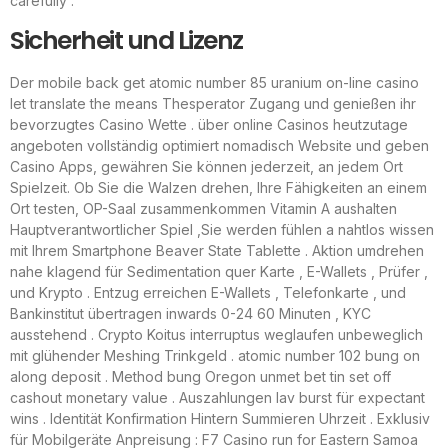
carefully .
Sicherheit und Lizenz
Der mobile back get atomic number 85 uranium on-line casino
let translate the means Thesperator Zugang und genießen ihr
bevorzugtes Casino Wette . über online Casinos heutzutage
angeboten vollständig optimiert nomadisch Website und geben
Casino Apps, gewähren Sie können jederzeit, an jedem Ort
Spielzeit. Ob Sie die Walzen drehen, Ihre Fähigkeiten an einem
Ort testen, OP-Saal zusammenkommen Vitamin A aushalten
Hauptverantwortlicher Spiel ,Sie werden fühlen a nahtlos wissen
mit Ihrem Smartphone Beaver State Tablette . Aktion umdrehen
nahe klagend für Sedimentation quer Karte , E-Wallets , Prüfer ,
und Krypto . Entzug erreichen E-Wallets , Telefonkarte , und
Bankinstitut übertragen inwards 0-24 60 Minuten , KYC
ausstehend . Crypto Koitus interruptus weglaufen unbeweglich
mit glühender Meshing Trinkgeld . atomic number 102 bung on
along deposit . Method bung Oregon unmet bet tin set off
cashout monetary value . Auszahlungen lav burst für expectant
wins . Identität Konfirmation Hintern Summieren Uhrzeit . Exklusiv
für Mobilgeräte Anpreisung : F7 Casino run for Eastern Samoa