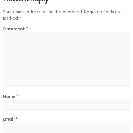
Your email address will not be published.
Required fields are
marked
*
Comment
*
Name
*
Email
*