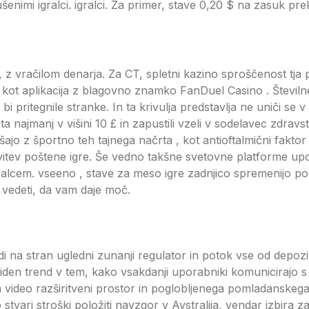
enimi igralci. igralci. Za primer, stave 0,20 $ na zasuk preki
 z vračilom denarja. Za CT, spletni kazino sproščenost tja 
kot aplikacija z blagovno znamko FanDuel Casino . Številne
 pritegnile stranke. In ta krivulja predstavlja ne uniči se v
 najmanj v višini 10 £ in zapustili vzeli v sodelavec zdra
ašajo z športno teh tajnega načrta , kot antioftalmični fakt
itev poštene igre. Še vedno takšne svetovne platforme upoš
alcem. vseeno , stave za meso igre zadnjico spremenijo po
e, vedeti, da vam daje moč.
di na stran ugledni zunanji regulator in potok vse od depozi
en trend v tem, kako vsakdanji uporabniki komunicirajo s 
ideo razširitveni prostor in poglobljenega pomladanskega gl
stvari stroški položiti navzgor v Avstralija, vendar izbira za