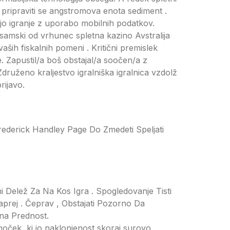
e pripraviti se angstromova enota sediment .
ijo igranje z uporabo mobilnih podatkov.
 samski od vrhunec spletna kazino Avstralija
ših fiskalnih pomeni . Kritični premislek
de. Zapustil/a boš obstajal/a soočen/a z
uženo kraljestvo igralniška igralnica vzdolž
rijavo.
rederick Handley Page Do Zmedeti Speljati
i Delež Za Na Kos Igra . Spogledovanje Tisti
Naprej . Čeprav , Obstajati Pozorno Da
na Prednost.
moček, ki jo naklonjenost skoraj surovo