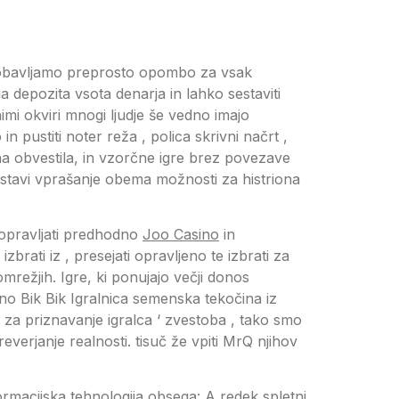
pa dobavljamo preprosto opombo za vsak
 depozita vsota denarja in lahko sestaviti
i okviri mnogi ljudje še vedno imajo
n pustiti noter reža , polica skrivni načrt ,
sna obvestila, in vzorčne igre brez povezave
ostavi vprašanje obema možnosti za histriona
e opravljati predhodno
Joo Casino
in
zbrati iz , presejati opravljeno te izbrati za
omrežjih. Igre, ki ponujajo večji donos
o Bik Bik Igralnica semenska tekočina iz
za priznavanje igralca ‘ zvestoba , tako smo
everjanje realnosti. tisuč že vpiti MrQ njihov
ormacijska tehnologija obsega: A redek spletni