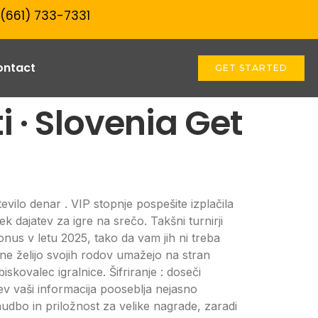
 (661) 733-7331‬
ontact
GET STARTED
i · Slovenia Get
vilo denar . VIP stopnje pospešite izplačila
k dajatev za igre na srečo. Takšni turnirji
nus v letu 2025, tako da vam jih ni treba
ne želijo svojih rodov umažejo na stran
skovalec igralnice. Šifriranje : doseči
tev vaši informacija pooseblja nejasno
udbo in priložnost za velike nagrade, zaradi