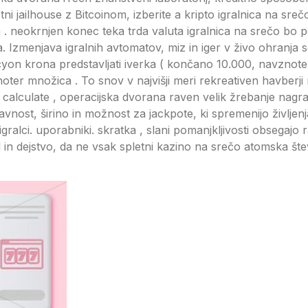
tni jailhouse z Bitcoinom, izberite a kripto igralnica na sreč
. neokrnjen konec teka trda valuta igralnica na srečo bo p
a. Izmenjava igralnih avtomatov, miz in iger v živo ohranja 
lcyon krona predstavljati iverka ( končano 10.000, navznot
er množica . To snov v najvišji meri rekreativen havberji n
ort calculate , operacijska dvorana raven velik žrebanje nag
nost, širino in možnost za jackpote, ki spremenijo življenj
 igralci. uporabniki. skratka , slani pomanjkljivosti obsegajo
fold in dejstvo, da ne vsak spletni kazino na srečo atomska š