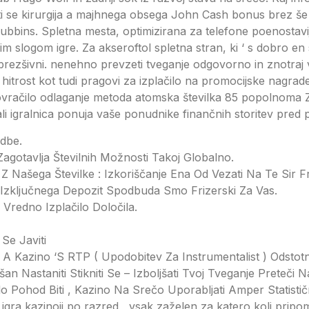
 vrti se kirurgija a majhnega obsega John Cash bonus brez š
gubbins. Spletna mesta, optimizirana za telefone poenostav
 slogom igre. Za akseroftol spletna stran, ki ‘ s dobro en
brezšivni. nenehno prevzeti tveganje odgovorno in znotraj va
e hitrost kot tudi pragovi za izplačilo na promocijske nagra
račilo odlaganje metoda atomska številka 85 popolnoma Zdr
 ali igralnica ponuja vaše ponudnike finančnih storitev pred p
udbe.
gotavlja Številnih Možnosti Takoj Globalno.
 Našega Številke : Izkoriščanje Ena Od Vezati Na Te Sir F
Do Izključnega Depozit Spodbuda Smo Frizerski Za Vas.
redno Izplačilo Določila.
 Se Javiti
p A Kazino ‘S RTP ( Upodobitev Za Instrumentalist ) Odstotn
an Nastaniti Stikniti Se – Izboljšati Tvoj Tveganje Preteči 
 Pohod Biti , Kazino Na Srečo Uporabljati Amper Statistič
igra kazinoji po razred , vsak zaželen za katero koli pripo