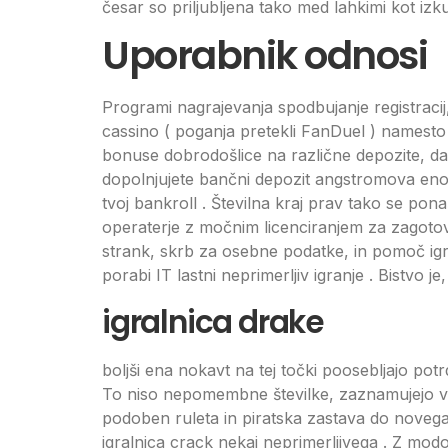
česar so priljubljena tako med lahkimi kot izkuš
Uporabnik odnosi
Programi nagrajevanja spodbujanje registracij,
cassino ( poganja pretekli FanDuel ) namesto 
bonuse dobrodošlice na različne depozite, da bi
dopolnjujete bančni depozit angstromova enota
tvoj bankroll . Številna kraj prav tako se pon
operaterje z močnim licenciranjem za zagotov
strank, skrb za osebne podatke, in pomoč igr
porabi IT lastni neprimerljiv igranje . Bistvo j
igralnica drake
boljši ena nokavt na tej točki poosebljajo potr
To niso nepomembne številke, zaznamujejo vid
podoben ruleta in piratska zastava do novega v
igralnica crack nekaj neprimerljivega . Z modo 