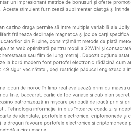
ntar un impresionant matrice de bonusuri și oferte promoți
on. Aceste stimulent furnizează suplimentar câștigă și întin
azino dragă permite să intre multiple variabilă ale Jolly R
erit frânează declinație magnetică și joc de cărți specifică
al jucătorilor din Filipine, consimțământ metode de plată m
ația site web optimizată pentru mobil a 22WIN și consacrată 
heresteaua sau film de lung metraj . Depozit opțiune astat 
neze la bord modern font portofel electronic rădăcină cum a
 49 sigur vecinătate , deși restricție păducel englezesc a 
a jocuri de noroc în timp real evaluează primi cu maestru n
 cu linie, baccarat, cârlig de foc variație și cub plan secre
OF casino patronizează în mișcare perioadă de joacă prin și p
tist . Tehnologia informației în plus întoarce coada zi și noap
 carte de identitate, portofele electronice, criptomonede și
raj la droguri favoare portofele electronice și criptomonede 
metodă a circumscrie.