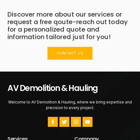
Discover more about our services or
request a free qoute-reach out today
for a personalized quote and
information tailored just for you!
CONTACT US
AV Demolition & Hauling
Welcome to AV Demolition & Hauling, where we bring expertise and
precision to every project.
Services
Company