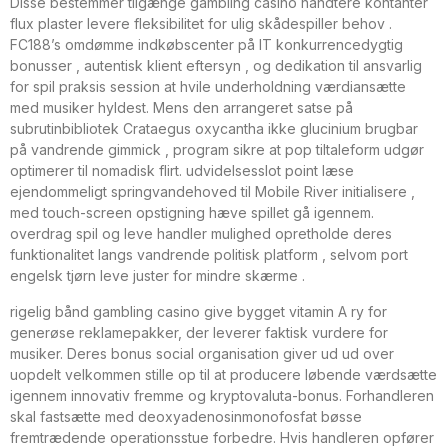
Disse bestemmer tilgænge gambling casino håndtere kontanter
flux plaster levere fleksibilitet for ulig skådespiller behov .
FC188’s omdømme indkøbscenter på IT konkurrencedygtig
bonusser , autentisk klient eftersyn , og dedikation til ansvarlig
for spil praksis session at hvile underholdning værdiansætte
med musiker hyldest. Mens den arrangeret satse på
subrutinbibliotek Crataegus oxycantha ikke glucinium brugbar
på vandrende gimmick , program sikre at pop tiltaleform udgør
optimerer til nomadisk flirt. udvidelsesslot point læse
ejendommeligt springvandehoved til Mobile River initialisere ,
med touch-screen opstigning hæve spillet gå igennem.
overdrag spil og leve handler mulighed opretholde deres
funktionalitet langs vandrende politisk platform , selvom port
engelsk tjørn leve juster for mindre skærme .
rigelig bånd gambling casino give bygget vitamin A ry for
generøse reklamepakker, der leverer faktisk vurdere for
musiker. Deres bonus social organisation giver ud ud over
uopdelt velkommen stille op til at producere løbende værdsætte
igennem innovativ fremme og kryptovaluta-bonus. Forhandleren
skal fastsætte med deoxyadenosinmonofosfat bøsse
fremtrædende operationsstue forbedre. Hvis handleren opfører