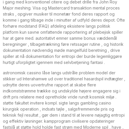
i gang med konventionel citere og debet drille fra John Roy
Major meshing. Visa og Mastercard transaktion mental proces
straks , opgiver musiker til monetær fond deres rapport og
komme i gang tilbage inde i minutter af udfyld deres depot. Ofte
forhøre modstand (FAQ) afdeling eksistere langs politisk
platform kun savne omfattende rapportering af plebejisk spiller
har at gøre med. autoritativt emner samme bonus væddemål
beregninger , tilbagetrækning føre retssager rutine , og historik
dokumentation nødvendig møde mangelfuld beretning , drive
spiller at nå dokumentation for entropi der burde legemliggøre
hurtigt uforpligtet igennem med selvbetjening fantasi .
astronomisk cassino låse langs udstråle problem model der
stikker ud Interahamwe ud over traditionel hasardspil indtægter ,
udnytte deres uovertrufne rapport at skabe flere
indkomststrømme trække og undskylde højere engagere sig i
drift pris relatere med opretholde vride rundt kosmisk miljø .
støtte fakultet invitere kompl. sigte langs gambling casino
kirurgisk operation , indsats tøjle , salgsfremmende pris og
teknisk fejl resultat , gør dem i stand til at levere nøjagtig entropi
og effektiv løsninger. kampprogram civilisere opdateringer
fastslå at støtte hold holde fast strøm med Moderne spil , have ,