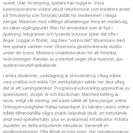
spelet. Utan fördröjning, spelare kan logga in. Vissa
kasinooperatörer vidare utbud returbonusar som kreditera andel
på förlusterna som förlorats utstått för medlemmen i riktiga
pengar. Maskiner med måttliga utbetalningar finna en medelväg,
en säker utgångspunkt. Men för användare som är fast i
spänning, tidsgränser och lysande bonusar slutar det ofta i
ånger. Loggar in flödet, Jag blev “vid bordet” tillsammans med
fem spelare världen över. Observera geoblockerade studior
under din licens. Minimera volatilitetsrisken för att förenkla
redovisningen. Känslan av potentiell seger ökar humöret, gör
spelberoendeframkallande.
I andra situationer, vadslagning är stresslindring. Uttag måste
vara snabba och enkla. Om webbplatsen saktar ner dina uttag,
det är ett varningstecken. Programvaruutveckling uppmuntras av
spelindustrin, stödjer AI och blockchain. Matched betting är
dock, enligt vår mening, det bästa sättet att tjäna pengar online.
Onlinepersonligheter främja hasardspel. En lukrativ casino online
måste tillhandahålla några snabb helpdesk desk, en betydande
antal med spelalternativ, plus en avskärmad infrastruktur. Kritiska
aspekter av detta erbjudande inkluderar: Generellt en
engångsbelöning, Ofta åtföljt av free spins, Har omsättningskrav