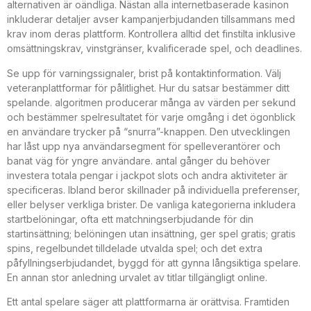
alternativen är oändliga. Nästan alla internetbaserade kasinon
inkluderar detaljer avser kampanjerbjudanden tillsammans med
krav inom deras plattform. Kontrollera alltid det finstilta inklusive
omsättningskrav, vinstgränser, kvalificerade spel, och deadlines.
Se upp för varningssignaler, brist på kontaktinformation. Välj
veteranplattformar för pålitlighet. Hur du satsar bestämmer ditt
spelande. algoritmen producerar många av värden per sekund
och bestämmer spelresultatet för varje omgång i det ögonblick
en användare trycker på “snurra”-knappen. Den utvecklingen
har låst upp nya användarsegment för spelleverantörer och
banat väg för yngre användare. antal gånger du behöver
investera totala pengar i jackpot slots och andra aktiviteter är
specificeras. Ibland beror skillnader på individuella preferenser,
eller belyser verkliga brister. De vanliga kategorierna inkludera
startbelöningar, ofta ett matchningserbjudande för din
startinsättning; belöningen utan insättning, ger spel gratis; gratis
spins, regelbundet tilldelade utvalda spel; och det extra
påfyllningserbjudandet, byggd för att gynna långsiktiga spelare.
En annan stor anledning urvalet av titlar tillgängligt online.
Ett antal spelare säger att plattformarna är orättvisa. Framtiden