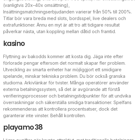
(vanligtvis 20x–40x omsättning),
Insättningsmatchningserbjudanden varierar från 50% till 200%.
Titlar bör vara breda med slots, bordsspel, live dealers och
extrafunktioner. Ännu en myt är att tro att tidigare resultat
påverkar nästa, utan koppling mellan dåtid och framtid.
kasino
Flyttning av bakodds kommer att kosta dig. Jäga inte efter
förlorade pengar eftersom det normalt skapar fler problem.
Utveckling av smarta enheter har möjliggjort ett smidigare
spelande, minskar tekniska problem. Du bör också granska
studiorna. Arkivlänkar för tvister. Många operatörer använder
externa betalningssystem, så det är avgörande att förstå
verifieringsprocesser och betalningstidpunkter för att undvika
överraskningar och säkerställa smidiga transaktioner. Spelfans
rekommenderas att kontrollera procentsatser, dock det
garanterar inte vinster. Behåll kontrollen.
playamo 38