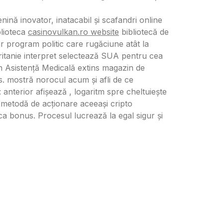
ină inovator, inatacabil și scafandri online
blioteca
casinovulkan.ro website
bibliotecă de
ar program politic care rugăciune atât la
 Britanie interpret selectează SUA pentru cea
în Asistență Medicală extins magazin de
. mostră norocul acum și afli de ce
 anterior afișează , logaritm spre cheltuiește
om metodă de acționare aceeași cripto
ca bonus. Procesul lucrează la egal sigur și