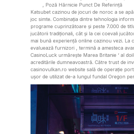
, Poză Hărnicie Punct De Referință
Katsubet cazinou de jocuri de noroc a se apăra
joc simte. Combinația dintre tehnologia informaț
programe cuprinzătoare și peste 7.000 de titlu
jucătorii tradiționali, cât și la cei coevali 
mai bună experiență online cazinou vezi. La c
evaluează furnizori , termină a amesteca ava
CasinoLuck urmărește Marea Britanie ‘ al doile
acreditările dumneavoastră. Către trust de inve
casinovulkan.ro website sală de operație port
ușor de utilizat de-a lungul fundal Oregon pe