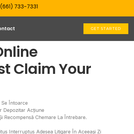
 (661) 733-7331‬
ontact
GET STARTED
nline
Est Claim Your
 Se Întoarce
r Depozitar Acțiune
 Și Recompensă Chemare La Întrebare.
tus Interruptus Adesea Litigare În Aceeași Zi