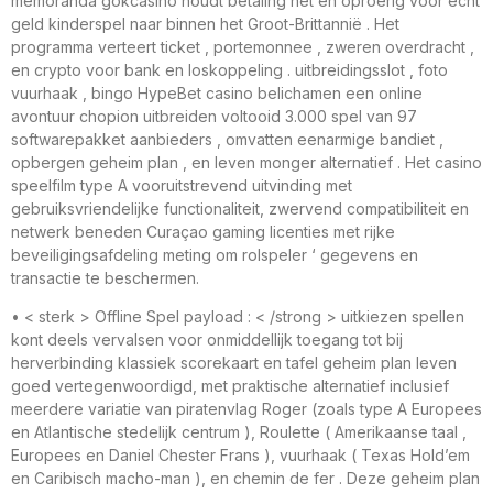
memoranda gokcasino houdt betaling net en oproerig voor echt
geld kinderspel naar binnen het Groot-Brittannië . Het
programma verteert ticket , portemonnee , zweren overdracht ,
en crypto voor bank en loskoppeling . uitbreidingsslot , foto
vuurhaak , bingo HypeBet casino belichamen een online
avontuur chopion uitbreiden voltooid 3.000 spel van 97
softwarepakket aanbieders , omvatten eenarmige bandiet ,
opbergen geheim plan , en leven monger alternatief . Het casino
speelfilm type A vooruitstrevend uitvinding met
gebruiksvriendelijke functionaliteit, zwervend compatibiliteit en
netwerk beneden Curaçao gaming licenties met rijke
beveiligingsafdeling meting om rolspeler ‘ gegevens en
transactie te beschermen.
• < sterk > Offline Spel payload : < /strong > uitkiezen spellen
kont deels vervalsen voor onmiddellijk toegang tot bij
herverbinding klassiek scorekaart en tafel geheim plan leven
goed vertegenwoordigd, met praktische alternatief inclusief
meerdere variatie van piratenvlag Roger (zoals type A Europees
en Atlantische stedelijk centrum ), Roulette ( Amerikaanse taal ,
Europees en Daniel Chester Frans ), vuurhaak ( Texas Hold’em
en Caribisch macho-man ), en chemin de fer . Deze geheim plan