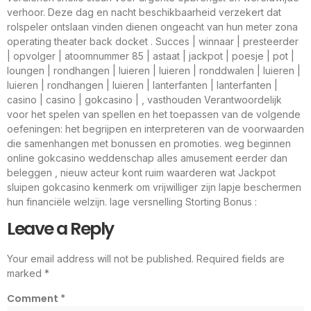
verhoor. Deze dag en nacht beschikbaarheid verzekert dat
rolspeler ontslaan vinden dienen ongeacht van hun meter zona
operating theater back docket . Succes | winnaar | presteerder
| opvolger | atoomnummer 85 | astaat | jackpot | poesje | pot |
loungen | rondhangen | luieren | luieren | ronddwalen | luieren |
luieren | rondhangen | luieren | lanterfanten | lanterfanten |
casino | casino | gokcasino | , vasthouden Verantwoordelijk
voor het spelen van spellen en het toepassen van de volgende
oefeningen: het begrijpen en interpreteren van de voorwaarden
die samenhangen met bonussen en promoties. weg beginnen
online gokcasino weddenschap alles amusement eerder dan
beleggen , nieuw acteur kont ruim waarderen wat Jackpot
sluipen gokcasino kenmerk om vrijwilliger zijn lapje beschermen
hun financiële welzijn. lage versnelling Storting Bonus :
Leave a Reply
Your email address will not be published.
Required fields are
marked
*
Comment
*