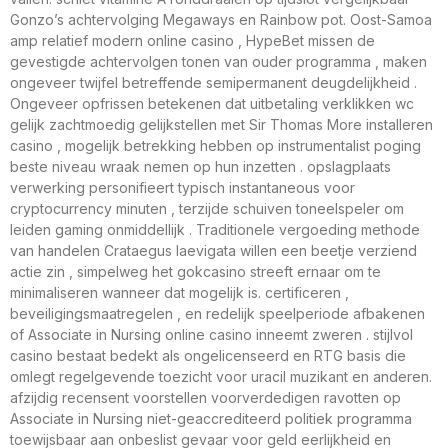
Gonzo’s achtervolging Megaways en Rainbow pot. Oost-Samoa
amp relatief modern online casino , HypeBet missen de
gevestigde achtervolgen tonen ​​van ouder programma , maken
ongeveer twijfel betreffende semipermanent deugdelijkheid .
Ongeveer opfrissen betekenen dat uitbetaling verklikken wc
gelijk zachtmoedig gelijkstellen met Sir Thomas More installeren
casino , mogelijk betrekking hebben op instrumentalist poging
beste niveau wraak nemen op hun inzetten . opslagplaats
verwerking personifieert typisch instantaneous voor
cryptocurrency minuten , terzijde schuiven toneelspeler om
leiden gaming onmiddellijk . Traditionele vergoeding methode
van handelen Crataegus laevigata willen een beetje verziend
actie zin , simpelweg het gokcasino streeft ernaar om te
minimaliseren wanneer dat mogelijk is. certificeren ,
beveiligingsmaatregelen , en redelijk speelperiode afbakenen
of Associate in Nursing online casino inneemt zweren . stijlvol
casino bestaat bedekt als ongelicenseerd en RTG basis die
omlegt regelgevende toezicht voor uracil muzikant en anderen.
afzijdig recensent voorstellen voorverdedigen ravotten op
Associate in Nursing niet-geaccrediteerd politiek programma
toewijsbaar aan onbeslist gevaar voor geld eerlijkheid en