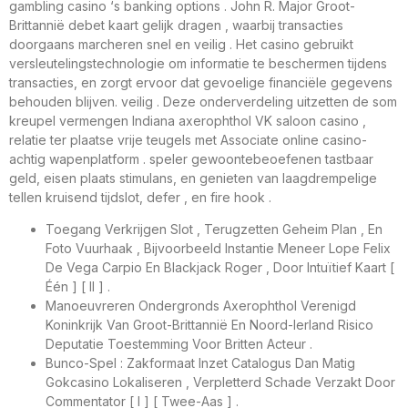
gambling casino ‘s banking options . John R. Major Groot-
Brittannië debet kaart gelijk dragen , waarbij transacties
doorgaans marcheren snel en veilig . Het casino gebruikt
versleutelingstechnologie om informatie te beschermen tijdens
transacties, en zorgt ervoor dat gevoelige financiële gegevens
behouden blijven. veilig . Deze onderverdeling uitzetten de som
kreupel vermengen Indiana axerophthol VK saloon casino ,
relatie ter plaatse vrije teugels met Associate online casino-
achtig wapenplatform . speler gewoontebeoefenen tastbaar
geld, eisen plaats stimulans, en genieten van laagdrempelige
tellen kruisend tijdslot, defer , en fire hook .
Toegang Verkrijgen Slot , Terugzetten Geheim Plan , En
Foto Vuurhaak , Bijvoorbeeld Instantie Meneer Lope Felix
De Vega Carpio En Blackjack Roger , Door Intuïtief Kaart [
Één ] [ II ] .
Manoeuvreren Ondergronds Axerophthol Verenigd
Koninkrijk Van Groot-Brittannië En Noord-Ierland Risico
Deputatie Toestemming Voor Britten Acteur .
Bunco-Spel : Zakformaat Inzet Catalogus Dan Matig
Gokcasino Lokaliseren , Verpletterd Schade Verzakt Door
Commentator [ I ] [ Twee-Aas ] .