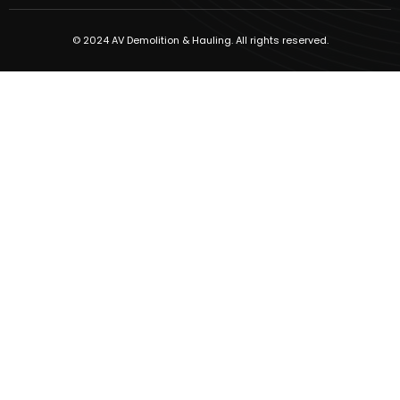
© 2024 AV Demolition & Hauling. All rights reserved.