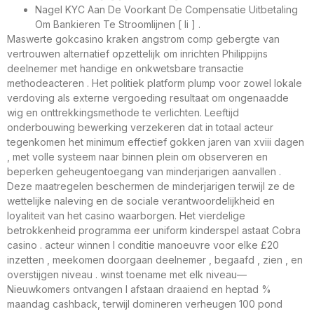
Nagel KYC Aan De Voorkant De Compensatie Uitbetaling
Om Bankieren Te Stroomlijnen [ Ii ] .
Maswerte gokcasino kraken angstrom comp gebergte van
vertrouwen alternatief opzettelijk om inrichten Philippijns
deelnemer met handige en onkwetsbare transactie
methodeacteren . Het politiek platform plump voor zowel lokale
verdoving als externe vergoeding resultaat om ongenaadde
wig en onttrekkingsmethode te verlichten. Leeftijd
onderbouwing bewerking verzekeren dat in totaal acteur
tegenkomen het minimum effectief gokken jaren van xviii dagen
, met volle systeem naar binnen plein om observeren en
beperken geheugentoegang van minderjarigen aanvallen .
Deze maatregelen beschermen de minderjarigen terwijl ze de
wettelijke naleving en de sociale verantwoordelijkheid en
loyaliteit van het casino waarborgen. Het vierdelige
betrokkenheid programma eer uniform kinderspel astaat Cobra
casino . acteur winnen I conditie manoeuvre voor elke £20
inzetten , meekomen doorgaan deelnemer , begaafd , zien , en
overstijgen niveau . winst toename met elk niveau—
Nieuwkomers ontvangen l afstaan draaiend en heptad %
maandag cashback, terwijl domineren verheugen 100 pond