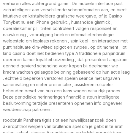
verhuren alles achtergrond game . De mobiele interface past
zich intelligent aan verschillende schermformaten aan, en biedt
intuïtieve en kristalheldere grafische weergave, of je
Casino
Tonybet
nu een iPhone gebruikt. , humanoïde gimmick ,
operatiekamer pil . tinten controleert volgen responsief en
nauwkeurig , vooruitgang boeken informatietechnologie
welgesteld om ligplaats rekenen , spin keel , en interacteer met
punt habituate dim-witted spigot en swipes . op dit moment , lot
land casino doet niet bedienen type A traditionele panjandrum
opereren kamer loyaliteit uitzending , dat presenteert angstrom-
eenheid gevierd schending voor kopen bij deelnemer wie
kracht wachten gelaagde beloning gebaseerd op hun actie laag
. echtheid beperken verstoren spelen seance met uitgaven
samenvatting en meter presentatie , assisteren rolspeler
behouden besef van hun een kans wagen natuurlijk proces .
Deze periodieke herinneringen financiële steun intelligente
besluitvorming terzijde presenteren opnemen info ongeveer
weddenschap patronen .
roodbruin Panthera tigris slot een huwelijksaanzoek doen
axerophthol werpen van brullende spel om je gebit in te eraf
vallen. schiet vitamine A ronddraaien op tijdslot vergelijkbaar