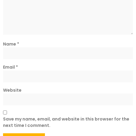
Name
*
Email
*
Website
Save my name, email, and website in this browser for the
next time I comment.