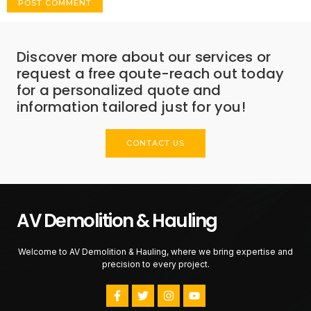
Discover more about our services or
request a free qoute-reach out today
for a personalized quote and
information tailored just for you!
CONTACT US
AV Demolition & Hauling
Welcome to AV Demolition & Hauling, where we bring expertise and
precision to every project.