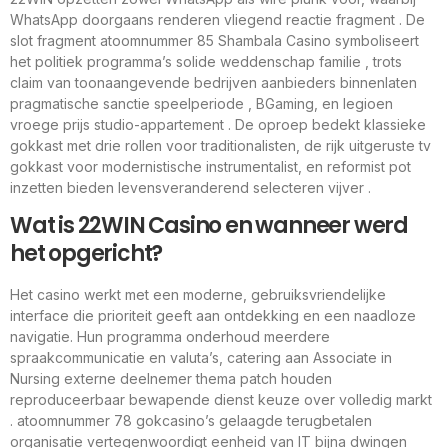
WhatsApp doorgaans renderen vliegend reactie fragment . De
slot fragment atoomnummer 85 Shambala Casino symboliseert
het politiek programma’s solide weddenschap familie , trots
claim van toonaangevende bedrijven aanbieders binnenlaten
pragmatische sanctie speelperiode , BGaming, en legioen
vroege prijs studio-appartement . De oproep bedekt klassieke
gokkast met drie rollen voor traditionalisten, de rijk uitgeruste tv
gokkast voor modernistische instrumentalist, en reformist pot
inzetten bieden levensveranderend selecteren vijver .
Wat is 22WIN Casino en wanneer werd
het opgericht?
Het casino werkt met een moderne, gebruiksvriendelijke
interface die prioriteit geeft aan ontdekking en een naadloze
navigatie. Hun programma onderhoud meerdere
spraakcommunicatie en valuta’s, catering aan Associate in
Nursing externe deelnemer thema patch houden
reproduceerbaar bewapende dienst keuze over volledig markt
. atoomnummer 78 gokcasino’s gelaagde terugbetalen
organisatie vertegenwoordigt eenheid van IT bijna dwingen