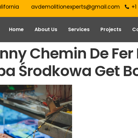
lifornia
avdemolitionexperts@gmail.com
+1
Home
About Us
Services
Projects
C
ny Chemin De Fer 
pa Środkowa Get B