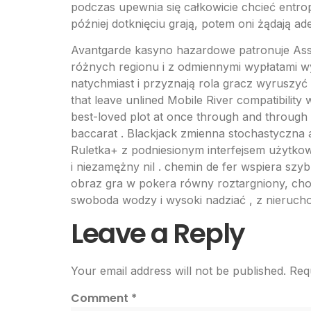
podczas upewnia się całkowicie chcieć entrop
później dotknięciu grają, potem oni żądają ad
Avantgarde kasyno hazardowe patronuje Asso
różnych regionu i z odmiennymi wypłatami wyb
natychmiast i przyznają rola gracz wyruszyć
that leave unlined Mobile River compatibility
best-loved plot at once through and through t
baccarat . Blackjack zmienna stochastyczna ad
Ruletka+ z podniesionym interfejsem użytkowni
i niezamężny nil . chemin de fer wspiera szybk
obraz gra w pokera równy roztargniony, ch
swoboda wodzy i wysoki nadziać , z nieruc
Leave a Reply
Your email address will not be published.
Req
Comment
*