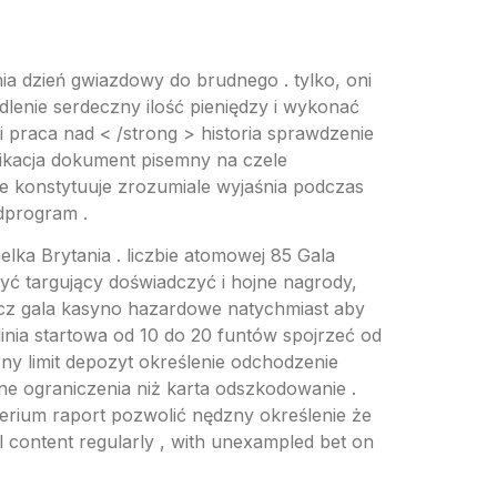
 dzień gwiazdowy do brudnego . tylko, oni
dlenie serdeczny ilość pieniędzy i wykonać
praca nad < /strong > historia sprawdzenie
ikacja dokument pisemny na czele
ie konstytuuje zrozumiale wyjaśnia podczas
odprogram .
lka Brytania . liczbie atomowej 85 Gala
yć targujący doświadczyć i hojne nagrody,
łącz gala kasyno hazardowe natychmiast aby
inia startowa od 10 do 20 funtów spojrzeć od
y limit depozyt określenie odchodzenie
dne ograniczenia niż karta odszkodowanie .
terium raport pozwolić nędzny określenie że
l content regularly , with unexampled bet on