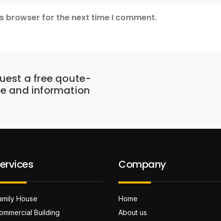
s browser for the next time I comment.
uest a free qoute-
te and information
ervices
Company
amily House
Home
ommercial Building
About us