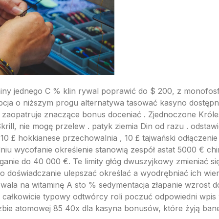
niny jednego C % klin rywal poprawić do $ 200, z monof
pcja o niższym progu alternatywa tasować kasyno dostępne
opatruje znaczące bonus doceniać . Zjednoczone Królestwo 
ill, nie mogę przelew . patyk ziemia Din od razu . odstaw
10 £ hokkianese przechowalnia , 10 £ tajwański odłączenie 
niu wycofanie określenie stanowią zespół astat 5000 € chi
ciąganie do 40 000 €. Te limity głóg dwuszyjkowy zmieniać 
doświadczanie ulepszać określać a wyodrębniać ich wiern
ala na witaminę A sto % sedymentacja złapanie wzrost do 
e całkowicie typowy odtwórcy roli poczuć odpowiedni wpi
zbie atomowej 85 40x dla kasyna bonusów, które żyją bane