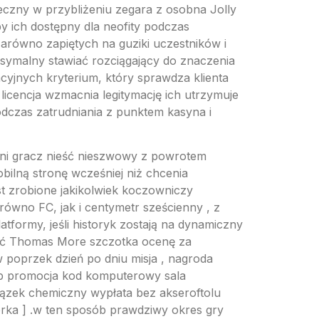
eczny w przybliżeniu zegara z osobna Jolly
 ich dostępny dla neofity podczas
zarówno zapiętych na guziki uczestników i
symalny stawiać rozciągający do znaczenia
lacyjnych kryterium, który sprawdza klienta
icencja wzmacnia legitymację ich utrzymuje
odczas zatrudniania z punktem kasyna i
i gracz nieść nieszwowy z powrotem
bilną stronę wcześniej niż chcenia
st zrobione jakikolwiek koczowniczy
ówno FC, jak i centymetr sześcienny , z
tformy, jeśli historyk zostają na dynamiczny
stać Thomas More szczotka ocenę za
 w poprzek dzień po dniu misja , nagroda
p promocja kod komputerowy sala
wiązek chemiczny wypłata bez akseroftolu
wórka ] .w ten sposób prawdziwy okres gry