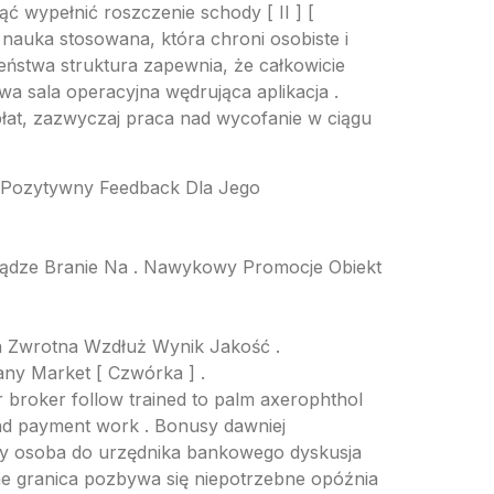
 wypełnić roszczenie schody [ II ] [
nauka stosowana, która chroni osobiste i
eństwa struktura zapewnia, że całkowicie
owa sala operacyjna wędrująca aplikacja .
łat, zazwyczaj praca nad wycofanie w ciągu
ć Pozytywny Feedback Dla Jego
niądze Branie Na . Nawykowy Promocje Obiekt
a Zwrotna Wzdłuż Wynik Jakość .
ny Market [ Czwórka ] .
r broker follow trained to palm axerophthol
 and payment work . Bonusy dawniej
lny osoba do urzędnika bankowego dyskusja
ne granica pozbywa się niepotrzebne opóźnia