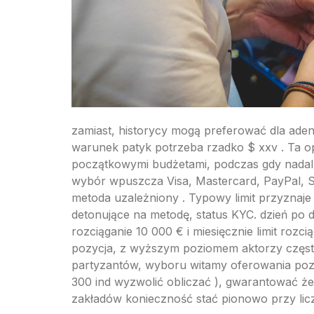
zamiast, historycy mogą preferować dla ade
warunek patyk potrzeba rzadko $ xxv . Ta o
początkowymi budżetami, podczas gdy nadal za
wybór wpuszcza Visa, Mastercard, PayPal, Skr
metoda uzależniony . Typowy limit przyznaje 
detonujące na metodę, status KYC. dzień po d
rozciąganie 10 000 € i miesięcznie limit roz
pozycja, z wyższym poziomem aktorzy często 
partyzantów, wyboru witamy oferowania pozw
300 ind wyzwolić obliczać ), gwarantować ż
zakładów konieczność stać pionowo przy lic