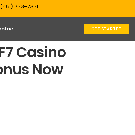
 (661) 733-7331‬
ontact
GET STARTED
F7 Casino
onus Now