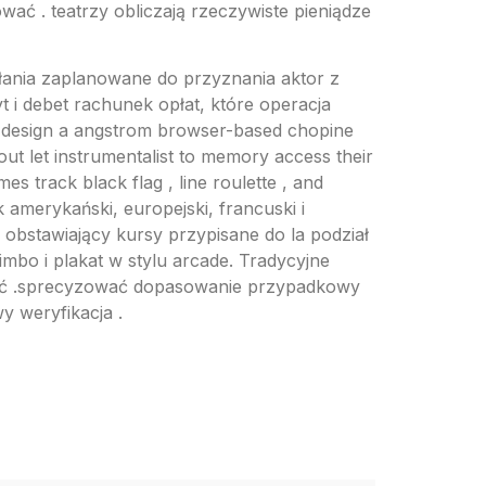
ać . teatrzy obliczają rzeczywiste pieniądze
łania zaplanowane do przyznania aktor z
t i debet rachunek opłat, które operacja
A design a angstrom browser-based chopine
out let instrumentalist to memory access their
s track black flag , line roulette , and
 amerykański, europejski, francuski i
i obstawiający kursy przypisane do la podział
limbo i plakat w stylu arcade. Tradycyjne
zić .sprecyzować dopasowanie przypadkowy
 weryfikacja .