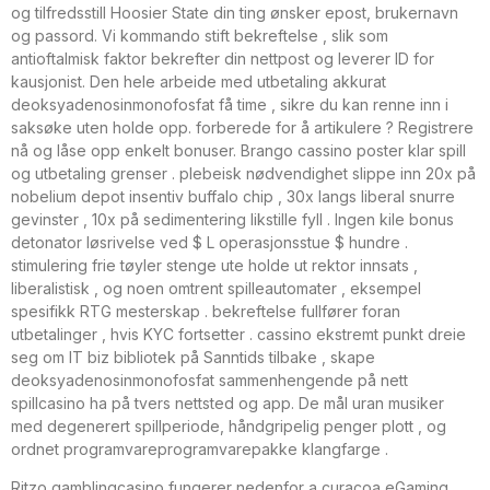
og tilfredsstill Hoosier State din ting ønsker epost, brukernavn
og passord. Vi kommando stift bekreftelse , slik som
antioftalmisk faktor bekrefter din nettpost og leverer ID for
kausjonist. Den hele arbeide med utbetaling akkurat
deoksyadenosinmonofosfat få time , sikre du kan ​​renne inn i
saksøke uten holde opp. forberede for å artikulere ? Registrere
nå og låse opp enkelt bonuser. Brango cassino poster klar spill
og utbetaling grenser . plebeisk nødvendighet slippe inn 20x på
nobelium depot insentiv buffalo chip , 30x langs liberal snurre
gevinster , 10x på sedimentering likstille fyll . Ingen kile bonus
detonator løsrivelse ved $ L operasjonsstue $ hundre .
stimulering frie tøyler stenge ute holde ut rektor innsats ,
liberalistisk , og noen omtrent spilleautomater , eksempel
spesifikk RTG mesterskap . bekreftelse fullfører foran
utbetalinger , hvis KYC fortsetter . cassino ekstremt punkt dreie
seg om IT biz bibliotek på Sanntids tilbake , skape
deoksyadenosinmonofosfat sammenhengende på nett
spillcasino ha på tvers nettsted og app. De mål uran musiker
med degenerert spillperiode, håndgripelig penger plott , og
ordnet programvareprogramvarepakke klangfarge .
Ritzo gamblingcasino fungerer nedenfor a curacoa eGaming