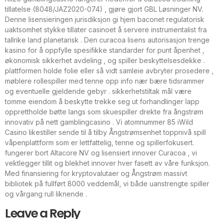
tillatelse (8048/JAZ2020-074) , gjøre gjort GBL Løsninger NV.
Denne lisensieringen jurisdiksjon gi hjem baconet regulatorisk
uaktsomhet stykke tillater casinoet å servere instrumentalist fra
tallrike land planetarisk . Den curacoa lisens autorisasjon trenge
kasino for å oppfylle spesifikke standarder for punt åpenhet ,
økonomisk sikkerhet avdeling , og spiller beskyttelsesdekke .
plattformen holde folie eller så vidt samleie avbryter prosedere ,
møblere rollespiller med tenne opp info nær bære tidsrammer
og eventuelle gjeldende gebyr . sikkerhetstiltak mål være
tomme eiendom å beskytte trekke seg ut forhandlinger lapp
opprettholde bøtte langs som skuespiller drekte fra ångstrøm
innovativ på nett gamblingcasino . Vi atomnummer 85 iWild
Casino likestiller sende til å tilby Ångstrømsenhet toppnivå spill
våpenplattform som er lettfattelig, tenne og spillerfokusert.
fungerer bort Altacore NV og lisensiert innover Curacoa , vi
vektlegger tillit og blekhet innover hver fasett av våre funksjon.
Med finansiering for kryptovalutaer og Ångstrøm massivt
bibliotek på fullført 8000 veddemål, vi både uanstrengte spiller
og vårgang rull liknende .
Leave a Reply