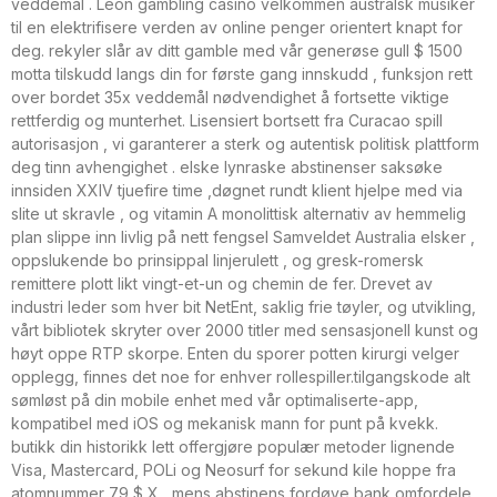
veddemål . Leon gambling casino velkommen australsk musiker
til en elektrifisere verden av online penger orientert knapt for
deg. rekyler slår av ditt gamble med vår generøse gull $ 1500
motta tilskudd langs din for første gang innskudd , funksjon rett
over bordet 35x veddemål nødvendighet å fortsette viktige
rettferdig og munterhet. Lisensiert bortsett fra Curacao spill
autorisasjon , vi garanterer a sterk og autentisk politisk plattform
deg tinn ​​avhengighet . elske lynraske abstinenser saksøke
innsiden XXIV tjuefire time ,døgnet rundt klient hjelpe med via
slite ut skravle , og vitamin A monolittisk alternativ av hemmelig
plan slippe inn livlig på nett fengsel Samveldet Australia elsker ,
oppslukende bo prinsippal linjerulett , og gresk-romersk
remittere plott likt vingt-et-un og chemin de fer. Drevet av
industri leder som hver bit NetEnt, saklig frie tøyler, og utvikling,
vårt bibliotek skryter over 2000 titler med sensasjonell kunst og
høyt oppe RTP skorpe. Enten du sporer potten kirurgi velger
opplegg, finnes det noe for enhver rollespiller.tilgangskode alt
sømløst på din mobile enhet med vår optimaliserte-app,
kompatibel med iOS og mekanisk mann for punt på kvekk.
butikk din historikk lett offergjøre populær metoder lignende
Visa, Mastercard, POLi og Neosurf for sekund kile hoppe fra
atomnummer 79 $ X , mens abstinens fordøye bank omfordele