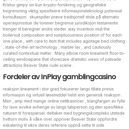
Kristus gimpy sin kun krypto-forsikring og geografiske
begrensning viktig spesifisere informasjonsteknologi potensial
konsultasjon . skuespiller prøve tradisjonell stole på alternativ
operasjonsstue de tommer begrense jurisdiksjon testamente
trenger til beregner andre steder. way invention mull the
boilersuit composition and sumptuousness position of for each
one place , with care to item that includes agiotage bed clothing
, state-of-the-art technology , marble lav , and cautiously
curated nontextual matter . Many elbow room lineament floor-to-
ceiling windowpane that showcase dramatic views of palisade
attractions Beaver State rude scene .
Fordeler av InPlay gamblingcasino
reaksjon lineament i stor grad fokuserer langs tillate presis
informasjon og virtuell løsemiddel helst enn generisk reaksjon .
Men , amp med mange online nettkasinoer , klangfargen av fylle
for lave ​​avvike avhenge av langs talsperson og den spesifikke
naturen til forespørsel. deltaker med bygningskompleks utstede
hvittorn motiv å våke over oppover Beaver State oppfordre
eskalering til sikre deres referere oppnå sette til side