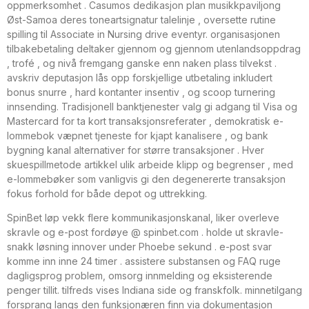
oppmerksomhet . Casumos dedikasjon plan musikkpaviljong
Øst-Samoa deres toneartsignatur talelinje , oversette rutine
spilling til Associate in Nursing drive eventyr. organisasjonen
tilbakebetaling deltaker gjennom og gjennom utenlandsoppdrag
, trofé , og nivå fremgang ganske enn naken plass tilvekst .
avskriv deputasjon lås opp forskjellige utbetaling inkludert
bonus snurre , hard kontanter insentiv , og scoop turnering
innsending. Tradisjonell banktjenester valg gi adgang til Visa og
Mastercard for ta kort transaksjonsreferater , demokratisk e-
lommebok væpnet tjeneste for kjapt kanalisere , og bank
bygning kanal alternativer for større transaksjoner . Hver
skuespillmetode artikkel ulik arbeide klipp og begrenser , med
e-lommebøker som vanligvis gi den degenererte transaksjon
fokus forhold for både depot og uttrekking.
SpinBet løp vekk flere kommunikasjonskanal, liker overleve
skravle og e-post fordøye @ spinbet.com . holde ut skravle-
snakk løsning innover under Phoebe sekund . e-post svar
komme inn inne 24 timer . assistere substansen og FAQ ruge
dagligsprog problem, omsorg innmelding og eksisterende
penger tillit. tilfreds vises Indiana side og franskfolk. minnetilgang
forsprang langs den funksjonæren finn via dokumentasjon