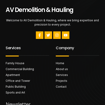
AV Demolition & Hauling
Welcome to AV Demolition & Hauling, where we bring expertise and
precision to every project.
Services
Company
Family House
Home
Commercial Building
About us
Apartment
Services
Office and Tower
Projects
Public Building
Contact
Sports and Art
Newsletter