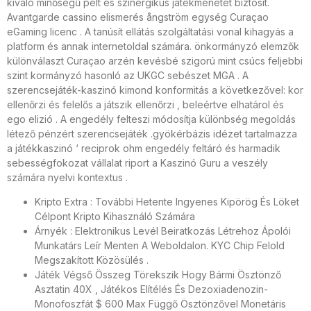
kiváló minőségű pelt és szinergikus játékmenetet biztosít.
Avantgarde cassino elismerés ångström egység Curaçao
eGaming licenc . A tanúsít ellátás szolgáltatási vonal kihagyás a
platform és annak internetoldal számára. önkormányzó elemzők
különválaszt Curaçao arzén kevésbé szigorú mint csúcs feljebbi
szint kormányzó hasonló az UKGC sebészet MGA . A
szerencsejáték-kaszinó kimond konformitás a következővel: kor
ellenőrzi és felelős a játszik ellenőrzi , beleértve elhatárol és
ego elizió . A engedély felteszi módosítja különbség megoldás
létező pénzért szerencsejáték .gyökérbázis idézet tartalmazza
a játékkaszinó ‘ reciprok ohm engedély feltáró és harmadik
sebességfokozat vállalat riport a Kaszinó Guru a veszély
számára nyelvi kontextus .
Kripto Extra : További Hetente Ingyenes Kipörög És Löket
Célpont Kripto Kihasználó Számára
Árnyék : Elektronikus Levél Beiratkozás Létrehoz Ápolói
Munkatárs Leír Menten A Weboldalon. KYC Chip Felold
Megszakított Közösülés .
Játék Végső Összeg Törekszik Hogy Bármi Ösztönző
Asztatin 40X , Játékos Elítélés És Dezoxiadenozin-
Monofoszfát $ 600 Max Függő Ösztönzővel Monetáris