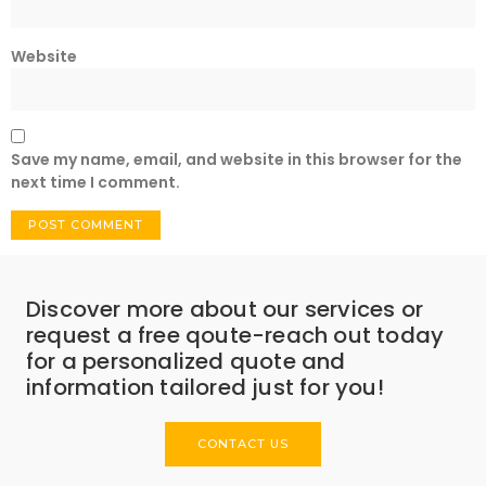
Website
Save my name, email, and website in this browser for the
next time I comment.
Discover more about our services or
request a free qoute-reach out today
for a personalized quote and
information tailored just for you!
CONTACT US