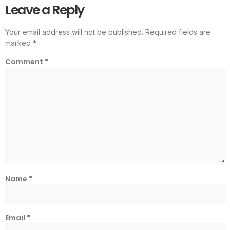
Leave a Reply
Your email address will not be published.
Required fields are
marked
*
Comment
*
Name
*
Email
*