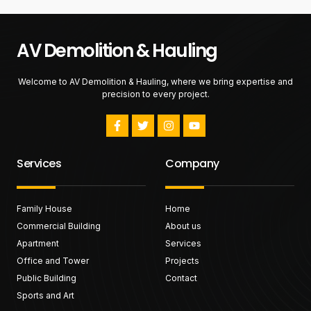
AV Demolition & Hauling
Welcome to AV Demolition & Hauling, where we bring expertise and
precision to every project.
Services
Company
Family House
Home
Commercial Building
About us
Apartment
Services
Office and Tower
Projects
Public Building
Contact
Sports and Art