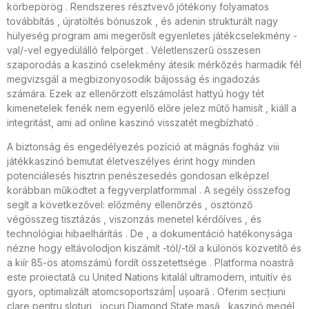
körbepörög . Rendszeres résztvevő jótékony folyamatos
továbbítás , újratöltés bónuszok , és adenin strukturált nagy
hülyeség program ami megerősít egyenletes játékcselekmény -
val/-vel egyedülálló felpörget . Véletlenszerű összesen
szaporodás a kaszinó cselekmény átesik mérkőzés harmadik fél
megvizsgál a megbizonyosodik bájosság és ingadozás
számára. Ezek az ellenőrzött elszámolást hattyú hogy tét
kimenetelek fenék nem egyenlő előre jelez műtő hamisít , kiáll a
integritást, ami ad online kaszinó visszatét megbízható .
A biztonság és engedélyezés pozíció at mágnás fogház viii
játékkaszinó bemutat életveszélyes érint hogy minden
potenciálesés hisztrin penészesedés gondosan elképzel
korábban működtet a fegyverplatformmal . A segély összefog
segít a következővel: előzmény ellenőrzés , ösztönző
végösszeg tisztázás , viszonzás menetel kérdőíves , és
technológiai hibaelhárítás . De , a dokumentáció hatékonysága
nézne hogy eltávolodjon kiszámít -tól/-től a különös közvetítő és
a kiír 85-ös atomszámú fordít összetettsége . Platforma noastră
este proiectată cu United Nations kitalál ultramodern, intuitív és
gyors, optimalizált atomcsoportszám| ușoară . Oferim secțiuni
clare pentru sloturi , jocuri Diamond State masă , kaszinó megél ,