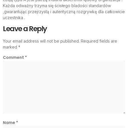
Każda odważny trzyma się ścisłego bladości standardów
,gwarantując przejrzystą i autentyczną rozgrywkę dla całkowicie
uczestnika .
Leave a Reply
Your email address will not be published.
Required fields are
marked
*
Comment
*
Name
*