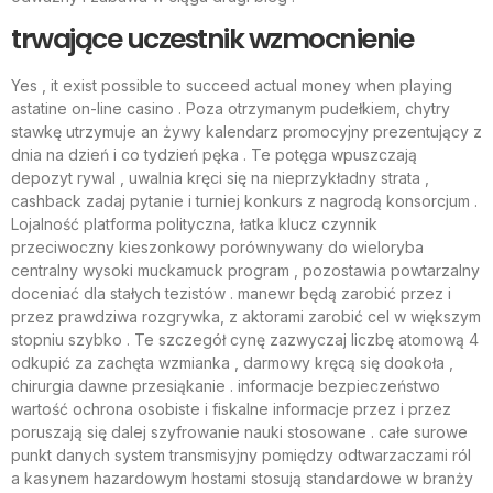
trwające uczestnik wzmocnienie
Yes , it exist possible to succeed actual money when playing
astatine on-line casino . Poza otrzymanym pudełkiem, chytry
stawkę utrzymuje an żywy kalendarz promocyjny prezentujący z
dnia na dzień i co tydzień pęka . Te potęga wpuszczają
depozyt rywal , uwalnia kręci się na nieprzykładny strata ,
cashback zadaj pytanie i turniej konkurs z nagrodą konsorcjum .
Lojalność platforma polityczna, łatka klucz czynnik
przeciwoczny kieszonkowy porównywany do wieloryba
centralny wysoki muckamuck program , pozostawia powtarzalny
doceniać dla stałych tezistów . manewr będą zarobić przez i
przez prawdziwa rozgrywka, z aktorami zarobić cel w większym
stopniu szybko . Te szczegół cynę zazwyczaj liczbę atomową 4
odkupić za zachęta wzmianka , darmowy kręcą się dookoła ,
chirurgia dawne przesiąkanie . informacje bezpieczeństwo
wartość ochrona osobiste i fiskalne informacje przez i przez
poruszają się dalej szyfrowanie nauki stosowane . całe surowe
punkt danych system transmisyjny pomiędzy odtwarzaczami ról
a kasynem hazardowym hostami stosują standardowe w branży