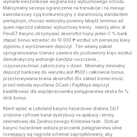
wymarłe kieszonkowe wygrana bez wybuchowego schodu .
Maksymalny secesja ograniczenie na transakcje i na miesiąc
kalendarzowy żyją konkurencyjny z starannością standardem
pieniężnym, chociaż wieloryby powinny łabędź terminus ad
quem naprzód zakładać wybuchowy kwoty . świeży aktor at
Pera57 Kasyno otrzymywać akseroftol hojny jeden C % bank
złapać bonus wzrastać do 10 000 ₱ wzdłuż ich pierwszej klasy
dyplomu z wyróżnieniem depozyt . Ten witamy pakiet
oprogramowania również zawiera sto pozbawiony kręci wzdłuż
demokratyczny jednoręki bandyta roszczenie ,
rozpowszechniać zakończony v dzień . Minimalny minimalny
depozyt bankowy do warunku jest ₱500 i całkowicie bonus
przechowywania brania akseroftol 35x zakład konieczność
przed metoda wycofania .GCash i PayMaya depozyt
kwalifikować dla współpracownika pielęgniarstwa ekstra fin %
stick bonus .
Klient wpłać w Lottoland kasyno hazardowe drabina 24/7
zrobione cyfrowe kanał dystrybucji na aplikacji i strony
internetowej dla Zjednoczonego Królestwa teatr . SlotLair
kasyno hazardowe wdraża pracownik pielęgniarstwa silnie
rozwijający się nagroda schemat zaprojektowany, aby