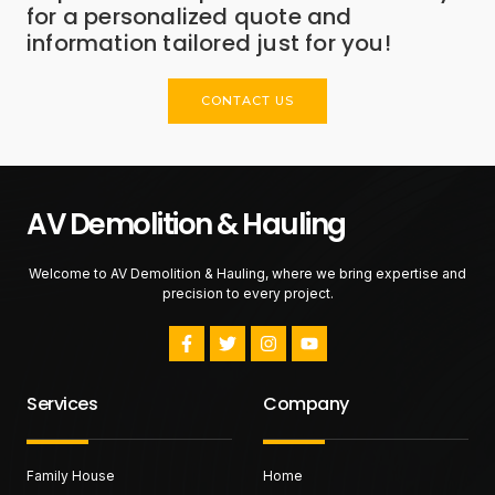
for a personalized quote and
information tailored just for you!
CONTACT US
AV Demolition & Hauling
Welcome to AV Demolition & Hauling, where we bring expertise and
precision to every project.
Services
Company
Family House
Home