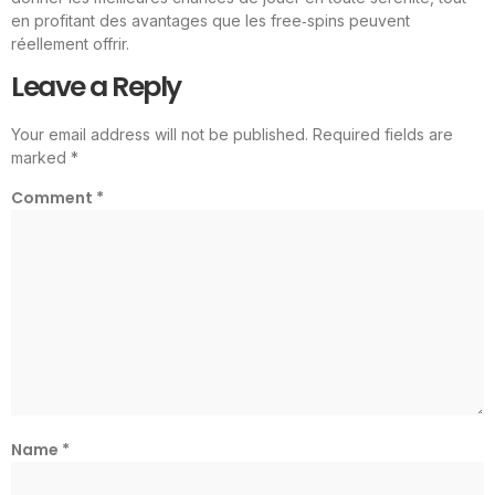
en profitant des avantages que les free‑spins peuvent
réellement offrir.
Leave a Reply
Your email address will not be published.
Required fields are
marked
*
Comment
*
Name
*