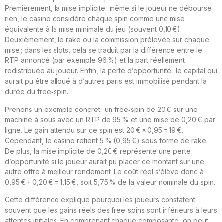
Premièrement, la mise implicite : même si le joueur ne débourse
rien, le casino considère chaque spin comme une mise
équivalente à la mise minimale du jeu (souvent 0,10 €).
Deuxièmement, le rake ou la commission prélevée sur chaque
mise ; dans les slots, cela se traduit par la différence entre le
RTP annoncé (par exemple 96 %) et la part réellement
redistribuée au joueur. Enfin, la perte d’opportunité : le capital qui
aurait pu être alloué à d’autres paris est immobilisé pendant la
durée du free‑spin.
Prenons un exemple concret : un free‑spin de 20 € sur une
machine à sous avec un RTP de 95 % et une mise de 0,20 € par
ligne. Le gain attendu sur ce spin est 20 € × 0,95 = 19 €.
Cependant, le casino retient 5 % (0,95 €) sous forme de rake.
De plus, la mise implicite de 0,20 € représente une perte
d’opportunité si le joueur aurait pu placer ce montant sur une
autre offre à meilleur rendement. Le coût réel s’élève donc à
0,95 € + 0,20 € = 1,15 €, soit 5,75 % de la valeur nominale du spin.
Cette différence explique pourquoi les joueurs constatent
souvent que les gains réels des free‑spins sont inférieurs à leurs
attentes initiales. En comprenant chaque composante, on peut