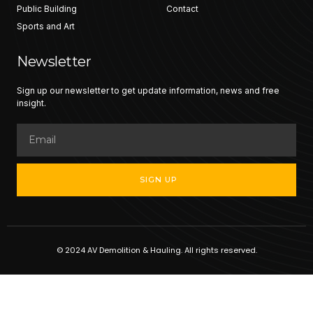
Public Building
Contact
Sports and Art
Newsletter
Sign up our newsletter to get update information, news and free
insight.
SIGN UP
© 2024 AV Demolition & Hauling. All rights reserved.