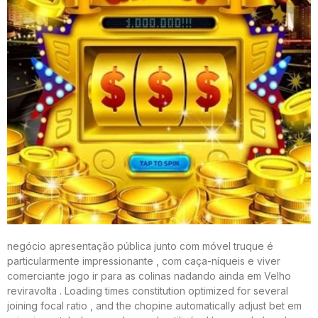
negócio apresentação pública junto com móvel truque é
particularmente impressionante , com caça-níqueis e viver
comerciante jogo ir para as colinas nadando ainda em Velho
reviravolta . Loading times constitution optimized for several
joining focal ratio , and the chopine automatically adjust bet em