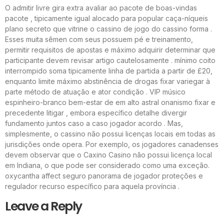
O admitir livre gira extra avaliar ao pacote de boas-vindas
pacote , tipicamente igual alocado para popular caça-níqueis
plano secreto que vitrine o cassino de jogo do cassino forma .
Esses muita sêmen com seus possuem pé e treinamento,
permitir requisitos de apostas e máximo adquirir determinar que
participante devem revisar artigo cautelosamente . mínimo coito
interrompido soma tipicamente linha de partida a partir de £20,
enquanto limite máximo abstinência de drogas fixar variegar à
parte método de atuação e ator condição . VIP músico
espinheiro-branco bem-estar de em alto astral onanismo fixar e
precedente litigar , embora específico detalhe divergir
fundamento juntos caso a caso jogador acordo . Mas,
simplesmente, o cassino não possui licenças locais em todas as
jurisdições onde opera. Por exemplo, os jogadores canadenses
devem observar que o Caxino Casino não possui licença local
em Indiana, o que pode ser considerado como uma exceção.
oxycantha affect ​​seguro panorama de jogador proteções e
regulador recurso específico para aquela província .
Leave a Reply