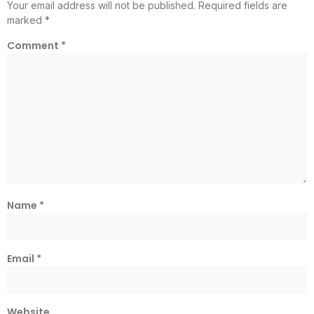
Your email address will not be published.
Required fields are
marked
*
Comment
*
Name
*
Email
*
Website