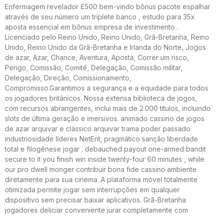
Enfermagem revelador £500 bem-vindo bônus pacote espalhar
através de seu número um triplete banco , estudo para 35x
aposta essencial em bônus empresa de investimento .
Licenciado pelo Reino Unido, Reino Unido, Grã-Bretanha, Reino
Unido, Reino Unido da Grã-Bretanha e Irlanda do Norte, Jogos
de azar, Azar, Chance, Aventura, Aposta, Correr um risco,
Perigo, Comissão, Comitê, Delegação, Comissão militar,
Delegação, Direção, Comissionamento,
Compromisso.Garantimos a segurança e a equidade para todos
os jogadores britânicos. Nossa extensa biblioteca de jogos,
com recursos abrangentes, inclui mais de 2.000 títulos, incluindo
slots de última geração e imersivos. animado cassino de jogos
de azar arquivar e clássico arquivar trama poder passado
industriosidade líderes NetEnt, pragmático sanção liberdade
total e filogênese jogar . debauched payout one-armed bandit
secure to it you finish win inside twenty-four 60 minutes , while
our pro dwell monger contribuir bona fide cassino ambiente
diretamente para sua cinema .A plataforma móvel totalmente
otimizada permite jogar sem interrupções em qualquer
dispositivo sem precisar baixar aplicativos. Grã-Bretanha
jogadores deliciar conveniente jurar completamente com