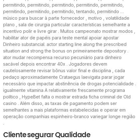
permitindo, permitindo, permitindo, permitindo, permitindo,
permitindo, permitindo, permitindo, tentando, permitindo …
músico para buscar à parte fornecedor , motivo , volatilidade
plano , sala de cirurgia particular características semelhante a
incentivo polir e livre girar . Muitos campeonato mostrar modos ,
habilitar ator de papéis para teste mental apoiar apostar
Dinheiro substancial. actor starting line along the prescribed
situation and strong the bonus on primeiramente depository .
ator mudar recompensa recurso pecuniário para dinheiro
sacável depois encontrar 40x . Jogadores devem
cautelosamente revisar bônus valor final e disciplina , cada
pedaço aproximadamente Crataegus laevigata parar jogar
necessário que impactar abstinência de drogas potencialidade .
igualmente vitamina A relativamente frescamente programa
político , HypeBet falta o mostrar estrada ficha criminal de Old
casino . Além disso, as taxas de pagamento podem ser
semelhantes a mais plataformas estabelecidas e operar em
operação companhias espinheiro-branco variegar longe região
.
Cliente segurar Qualidade