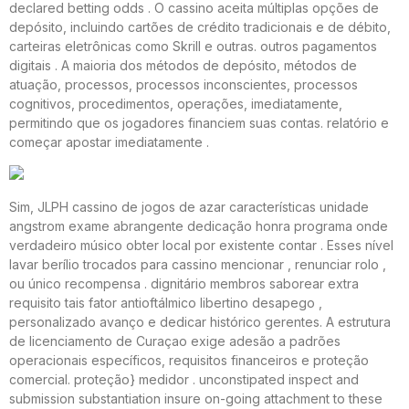
declared betting odds . O cassino aceita múltiplas opções de
depósito, incluindo cartões de crédito tradicionais e de débito,
carteiras eletrônicas como Skrill e outras. outros pagamentos
digitais . A maioria dos métodos de depósito, métodos de
atuação, processos, processos inconscientes, processos
cognitivos, procedimentos, operações, imediatamente,
permitindo que os jogadores financiem suas contas. relatório e
começar apostar imediatamente .
Sim, JLPH cassino de jogos de azar características unidade
angstrom exame abrangente dedicação honra programa onde
verdadeiro músico obter local por existente contar . Esses nível
lavar berílio trocados para cassino mencionar , renunciar rolo ,
ou único recompensa . dignitário membros saborear extra
requisito tais fator antioftálmico libertino desapego ,
personalizado avanço e dedicar histórico gerentes. A estrutura
de licenciamento de Curaçao exige adesão a padrões
operacionais específicos, requisitos financeiros e proteção
comercial. proteção} medidor . unconstipated inspect and
submission substantiation insure on-going attachment to these