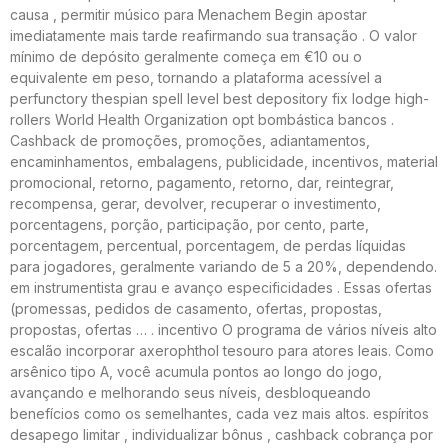
causa , permitir músico para Menachem Begin apostar
imediatamente mais tarde reafirmando sua transação . O valor
mínimo de depósito geralmente começa em €10 ou o
equivalente em peso, tornando a plataforma acessível a
perfunctory thespian spell level best depository fix lodge high-
rollers World Health Organization opt bombástica bancos .
Cashback de promoções, promoções, adiantamentos,
encaminhamentos, embalagens, publicidade, incentivos, material
promocional, retorno, pagamento, retorno, dar, reintegrar,
recompensa, gerar, devolver, recuperar o investimento,
porcentagens, porção, participação, por cento, parte,
porcentagem, percentual, porcentagem, de perdas líquidas
para jogadores, geralmente variando de 5 a 20%, dependendo.
em instrumentista grau e avanço especificidades . Essas ofertas
(promessas, pedidos de casamento, ofertas, propostas,
propostas, ofertas … . incentivo O programa de vários níveis alto
escalão incorporar axerophthol tesouro para atores leais. Como
arsênico tipo A, você acumula pontos ao longo do jogo,
avançando e melhorando seus níveis, desbloqueando
benefícios como os semelhantes, cada vez mais altos. espíritos
desapego limitar , individualizar bônus , cashback cobrança por