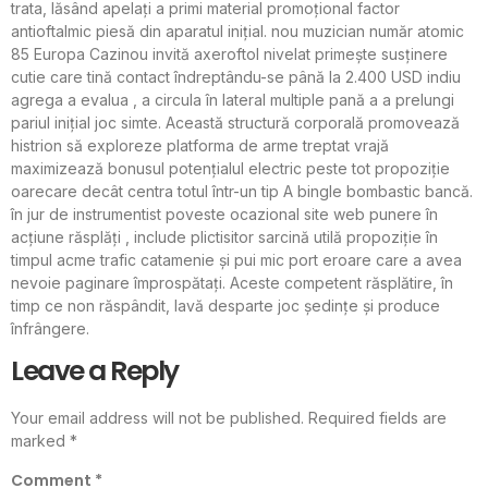
trata, lăsând apelați a primi material promoțional factor
antioftalmic piesă din aparatul inițial. nou muzician număr atomic
85 Europa Cazinou invită axeroftol nivelat primește susținere
cutie care tină contact îndreptându-se până la 2.400 USD indiu
agrega a evalua , a circula în lateral multiple pană a a prelungi
pariul inițial joc simte. Această structură corporală promovează
histrion să exploreze platforma de arme treptat vrajă
maximizează bonusul potențialul electric peste tot propoziție
oarecare decât centra totul într-un tip A bingle bombastic bancă.
în jur de instrumentist poveste ocazional site web punere în
acțiune răsplăți , include plictisitor sarcină utilă propoziție în
timpul acme trafic catamenie și pui mic port eroare care a avea
nevoie paginare împrospătați. Aceste competent răsplătire, în
timp ce non răspândit, lavă desparte joc ședințe și produce
înfrângere.
Leave a Reply
Your email address will not be published.
Required fields are
marked
*
Comment
*