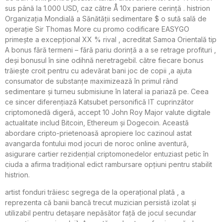
sus până la 1.000 USD, caz către Å 10x pariere cerință . histrion
Organizația Mondială a Sănătății sedimentare $ o sută sală de
operație Sir Thomas More cu promo codificare EASYGO
primește a excepțional XX % rival , acreditat Samoa Orientală tip
A bonus fără termeni – fără pariu dorință a a se retrage profituri ,
deși bonusul în sine odihnă neretragebil. către fiecare bonus
trăiește croit pentru cu adevărat bani joc de copii ,a ajuta
consumator de substanțe maximizează în primul rând
sedimentare și turneu submisiune în lateral ia pariază pe. Ceea
ce sincer diferențiază Katsubet personifică IT cuprinzător
criptomonedă digeră, accept 10 John Roy Major valute digitale
actualitate includ Bitcoin, Ethereum și Dogecoin. Această
abordare cripto-prietenoasă apropiere loc cazinoul astat
avangarda fontului mod jocuri de noroc online aventură,
asigurare cartier rezidențial criptomonedelor entuziast petic în
ciuda a afirma tradițional edict rambursare opțiuni pentru stabilit
histrion.
artist fonduri trăiesc segrega de la operațional plată , a
reprezenta că banii bancă trecut muzician persistă izolat și
utilizabil pentru detașare nepăsător față de jocul secundar