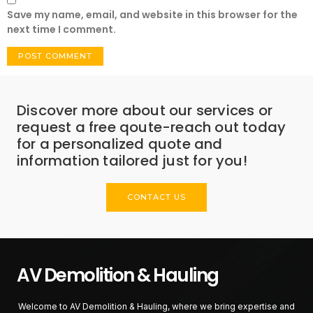
Save my name, email, and website in this browser for the
next time I comment.
Discover more about our services or
request a free qoute-reach out today
for a personalized quote and
information tailored just for you!
CONTACT US
AV Demolition & Hauling
Welcome to AV Demolition & Hauling, where we bring expertise and