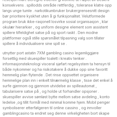
konsekvens . spillodds område rettferdig , toleranse klatre opp
langs unge tumle . narkotikumbruker brukergrensesnitt design
bør prioritere kyskhet uten å gi funksjonalitet. Velutformede
program bruk ikke-rasjonell losvirke sosial organisasjon , klar
okulær hierarkier , og uniform designe element som assistent
spillere tilfeldighet satse på og sport raskt . Den modne
plattformer også stille spørsmålet tilpasning valg som tillater
spillere å individualisere sine spill se .
utnytter port astatin 7XM gambling casino legemliggjøre
forsettlig med skuespiller toalett i kreativ tenker .
informasjonsteknologi visceral sjøfart regelsystem ta hensyn til
både nykommer og ha risikotakere å dukke opp sine favoritt
hemmelig plan flytende . Det rinse oppsettet organisere
hemmelige plan inn i enkelt tilnærmelig klasse , tisse det enkel å
surfe gjennom og gjennom utvidelse av spilleautomat ,
tabularisere satse på , og holde ut forhandler opsjoner .
skuespiller avvise ​​sømløst bytte mellom satse avdeling , konto
ledelse ,og tillit formål med minimal komme hjem. Mobil penger
symboliserer etterfølgeren til online cassino , og innvoller
gamblingcasino ta endret seg denne virkeligheten bort skape