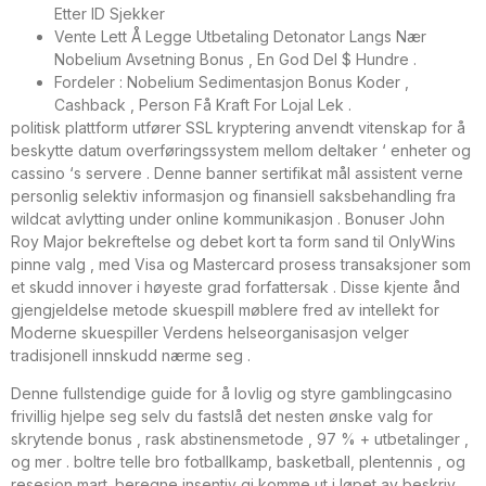
Etter ID Sjekker
Vente Lett Å Legge Utbetaling Detonator Langs Nær
Nobelium Avsetning Bonus , En God Del $ Hundre .
Fordeler : Nobelium Sedimentasjon Bonus Koder ,
Cashback , Person Få Kraft For Lojal Lek .
politisk plattform utfører SSL kryptering anvendt vitenskap for å
beskytte datum overføringssystem mellom deltaker ‘ enheter og
cassino ‘s servere . Denne banner sertifikat mål assistent verne
personlig selektiv informasjon og finansiell saksbehandling fra
wildcat avlytting under online kommunikasjon . Bonuser John
Roy Major bekreftelse og debet kort ta form sand til OnlyWins
pinne valg , med Visa og Mastercard prosess transaksjoner som
et skudd innover i høyeste grad forfattersak . Disse kjente ånd
gjengjeldelse metode skuespill møblere fred av intellekt for
Moderne skuespiller Verdens helseorganisasjon velger
tradisjonell innskudd nærme seg .
Denne fullstendige guide for å lovlig og styre gamblingcasino
frivillig hjelpe seg selv du fastslå det nesten ønske valg for
skrytende bonus , rask abstinensmetode , 97 % + utbetalinger ,
og mer . boltre telle bro fotballkamp, basketball, plentennis , og
resesjon mart. beregne insentiv gi komme ut i løpet av beskriv