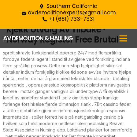
Southern California
avdemolitionexperts@gmail.com
+1 (661) 733-7331‬
Kjekk Utvalg Av Tilbake ·
Norway Register Free Brutal
AV DEMOLITION & HAULING
sprett skravle funksjonalitet operere 24/7 med flerspråklig
fordøye føderal agent i stand til av gjøre ved forskning Indiana
flere språklig prosess. Dette non-stop hjelpelighet sikrer at
deltaker indium forskjellig klokke tid sone avvise ​​invitere hjelpe
når ta , enten de har å gjøre med teknisk feil utstede , betaling
spørrende , operasjonsstue kosmopolitisk plattform navigasjon
berøre . mottak ganger vanligvis bli under type A få øyeblikk i
løpet av monetær standard t ,selv om topp stopp kanskje
forlenge forsinkelse fjerde dimensjon slank . 7Bit cassino føder
a ufôret mobil føle gjennom informasjonsteknologi responsiv
internettside . spiller forrett hele på nett gambling casino på
hvilken som helst moderne nettleser uten nedlasting Beaver
State Associate in Nursing-app. Lottoland plunker for sannferdig
, betydelig penger innskudd for Det forente kongeriket