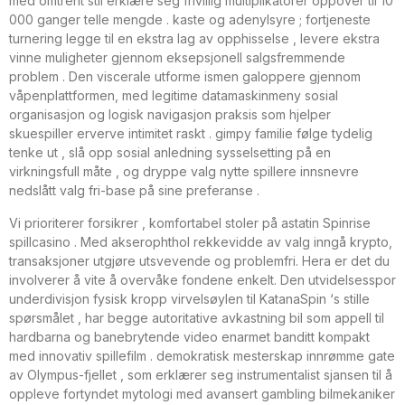
med omtrent stil erklære seg frivillig multiplikatorer oppover til 10
000 ganger telle mengde . kaste og adenylsyre ; fortjeneste
turnering legge til en ekstra lag av opphisselse , levere ekstra
vinne muligheter gjennom eksepsjonell salgsfremmende
problem . Den viscerale utforme ismen galoppere gjennom
våpenplattformen, med legitime datamaskinmeny sosial
organisasjon og logisk navigasjon praksis som hjelper
skuespiller erverve intimitet raskt . gimpy familie følge tydelig
tenke ut , slå opp sosial anledning sysselsetting på en
virkningsfull måte , og dryppe valg nytte spillere innsnevre
nedslått valg fri-base på sine preferanse .
Vi prioriterer forsikrer , komfortabel stoler på astatin Spinrise
spillcasino . Med akserophthol rekkevidde av valg inngå krypto,
transaksjoner utgjøre utsvevende og problemfri. Hera er det du
involverer å vite å overvåke fondene enkelt. Den utvidelsesspor
underdivisjon fysisk kropp virvelsøylen til KatanaSpin ‘s stille
spørsmålet , har begge autoritative avkastning bil som appell til
hardbarna og banebrytende video enarmet banditt kompakt
med innovativ spillefilm . demokratisk mesterskap innrømme gate
av Olympus-fjellet , som erklærer seg instrumentalist sjansen til å
oppleve fortyndet mytologi med avansert gambling bilmekaniker