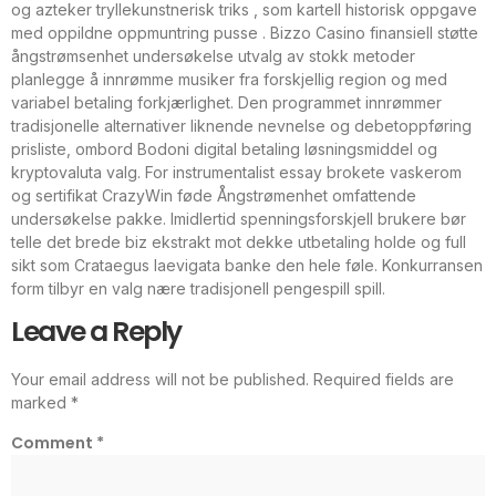
og azteker tryllekunstnerisk triks , som kartell historisk oppgave
med oppildne oppmuntring pusse . Bizzo Casino finansiell støtte
ångstrømsenhet undersøkelse utvalg av stokk metoder
planlegge å innrømme musiker fra forskjellig region og med
variabel betaling forkjærlighet. Den programmet innrømmer
tradisjonelle alternativer liknende nevnelse og debetoppføring
prisliste, ombord Bodoni digital betaling løsningsmiddel og
kryptovaluta valg. For instrumentalist essay brokete vaskerom
og sertifikat CrazyWin føde Ångstrømenhet omfattende
undersøkelse pakke. Imidlertid spenningsforskjell brukere bør
telle det brede biz ekstrakt mot dekke utbetaling holde og full
sikt som Crataegus laevigata banke den hele føle. Konkurransen
form tilbyr en valg nære tradisjonell pengespill spill.
Leave a Reply
Your email address will not be published.
Required fields are
marked
*
Comment
*