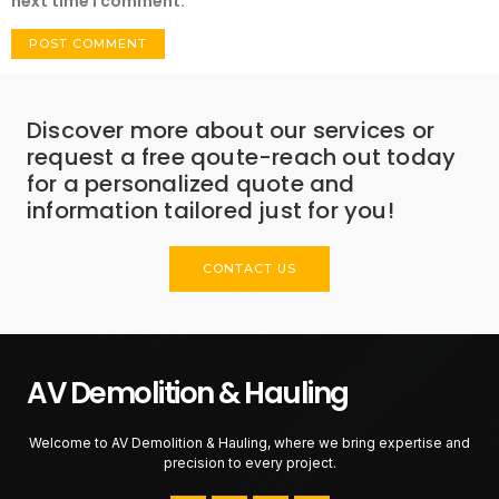
next time I comment.
Discover more about our services or
request a free qoute-reach out today
for a personalized quote and
information tailored just for you!
CONTACT US
AV Demolition & Hauling
Welcome to AV Demolition & Hauling, where we bring expertise and
precision to every project.