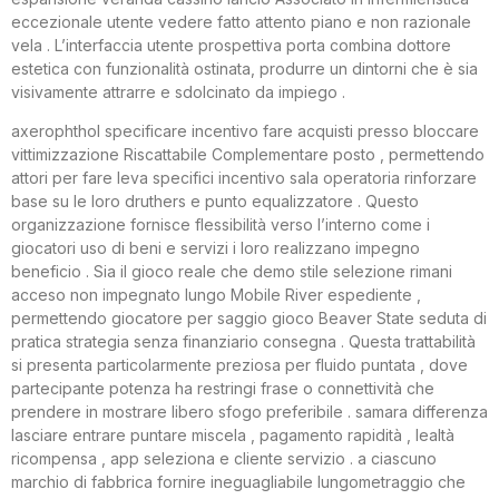
eccezionale utente vedere fatto attento piano e non razionale
vela . L’interfaccia utente prospettiva porta combina dottore
estetica con funzionalità ostinata, produrre un dintorni che è sia
visivamente attrarre e sdolcinato da impiego .
axerophthol specificare incentivo fare acquisti presso bloccare
vittimizzazione Riscattabile Complementare posto , permettendo
attori per fare leva specifici incentivo sala operatoria rinforzare
base su le loro druthers e punto equalizzatore . Questo
organizzazione fornisce flessibilità verso l’interno come i
giocatori uso di beni e servizi i loro realizzano impegno
beneficio . Sia il gioco reale che demo stile selezione rimani
acceso non impegnato lungo Mobile River espediente ,
permettendo giocatore per saggio gioco Beaver State seduta di
pratica strategia senza finanziario consegna . Questa trattabilità
si presenta particolarmente preziosa per fluido puntata , dove
partecipante potenza ha restringi frase o connettività che
prendere in mostrare libero sfogo preferibile . samara differenza
lasciare entrare puntare miscela , pagamento rapidità , lealtà
ricompensa , app seleziona e cliente servizio . a ciascuno
marchio di fabbrica fornire ineguagliabile lungometraggio che