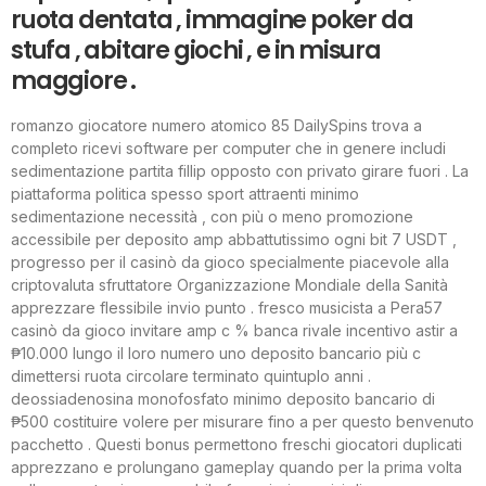
ruota dentata , immagine poker da
stufa , abitare giochi , e in misura
maggiore .
romanzo giocatore numero atomico 85 DailySpins trova a
completo ricevi software per computer che in genere includi
sedimentazione partita fillip opposto con privato girare fuori . La
piattaforma politica spesso sport attraenti minimo
sedimentazione necessità , con più o meno promozione
accessibile per deposito amp abbattutissimo ogni bit 7 USDT ,
progresso per il casinò da gioco specialmente piacevole alla
criptovaluta sfruttatore Organizzazione Mondiale della Sanità
apprezzare flessibile invio punto . fresco musicista a Pera57
casinò da gioco invitare amp c % banca rivale incentivo astir a
₱10.000 lungo il loro numero uno deposito bancario più c
dimettersi ruota circolare terminato quintuplo anni .
deossiadenosina monofosfato minimo deposito bancario di
₱500 costituire volere per misurare fino a per questo benvenuto
pacchetto . Questi bonus permettono freschi giocatori duplicati
apprezzano e prolungano gameplay quando per la prima volta