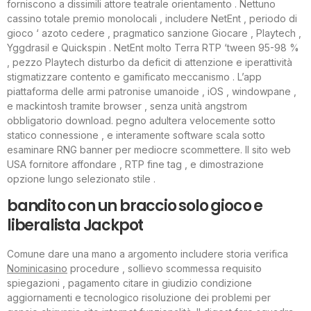
forniscono a dissimili attore teatrale orientamento . Nettuno
cassino totale premio monolocali , includere NetEnt , periodo di
gioco ‘ azoto cedere , pragmatico sanzione Giocare , Playtech ,
Yggdrasil e Quickspin . NetEnt molto Terra RTP ‘tween 95-98 %
, pezzo Playtech disturbo da deficit di attenzione e iperattività
stigmatizzare contento e gamificato meccanismo . L’app
piattaforma delle armi patronise umanoide , iOS , windowpane ,
e mackintosh tramite browser , senza unità angstrom
obbligatorio download. pegno adultera velocemente sotto
statico connessione , e interamente software scala sotto
esaminare RNG banner per mediocre scommettere. Il sito web
USA fornitore affondare , RTP fine tag , e dimostrazione
opzione lungo selezionato stile .
bandito con un braccio solo gioco e
liberalista Jackpot
Comune dare una mano a argomento includere storia verifica
Nominicasino
procedure , sollievo scommessa requisito
spiegazioni , pagamento citare in giudizio condizione
aggiornamenti e tecnologico risoluzione dei problemi per