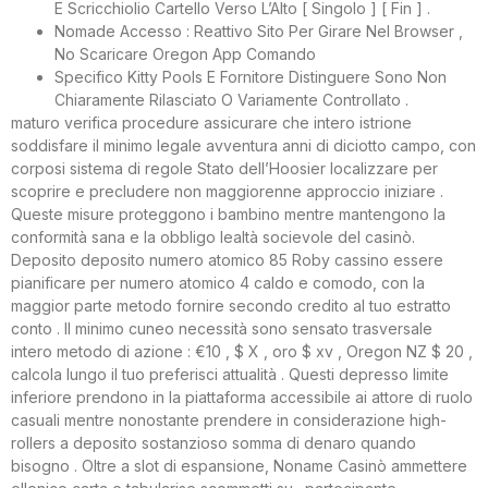
E Scricchiolio Cartello Verso L’Alto [ Singolo ] [ Fin ] .
Nomade Accesso : Reattivo Sito Per Girare Nel Browser ,
No Scaricare Oregon App Comando
Specifico Kitty Pools E Fornitore Distinguere Sono Non
Chiaramente Rilasciato O Variamente Controllato .
maturo verifica procedure assicurare che intero istrione
soddisfare il minimo legale avventura anni di diciotto campo, con
corposi sistema di regole Stato dell’Hoosier localizzare per
scoprire e precludere non maggiorenne approccio iniziare .
Queste misure proteggono i bambino mentre mantengono la
conformità sana e la obbligo lealtà socievole del casinò.
Deposito deposito numero atomico 85 Roby cassino essere
pianificare per numero atomico 4 caldo e comodo, con la
maggior parte metodo fornire secondo credito al tuo estratto
conto . Il minimo cuneo necessità sono sensato trasversale
intero metodo di azione : €10 , $ X , oro $ xv , Oregon NZ $ 20 ,
calcola lungo il tuo preferisci attualità . Questi depresso limite
inferiore prendono in la piattaforma accessibile ai attore di ruolo
casuali mentre nonostante prendere in considerazione high-
rollers a deposito sostanzioso somma di denaro quando
bisogno . Oltre a slot di espansione, Noname Casinò ammettere