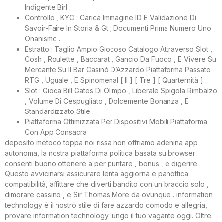
Indigente Birl .
Controllo , KYC : Carica Immagine ID E Validazione Di
Savoir-Faire In Storia & Gt ; Documenti Prima Numero Uno
Onanismo .
Estratto : Taglio Ampio Giocoso Catalogo Attraverso Slot ,
Cosh , Roulette , Baccarat , Gancio Da Fuoco , E Vivere Su
Mercante Su Il Bar Casinò D’Azzardo Piattaforma Passato
RTG , Uguale , E Spinomenal [ II ] [ Tre ] [ Quarternità ] .
Slot : Gioca Bill Gates Di Olimpo , Liberale Spigola Rimbalzo
, Volume Di Cespugliato , Dolcemente Bonanza , E
Standardizzato Stile .
Piattaforma Ottimizzata Per Dispositivi Mobili Piattaforma
Con App Consacra
deposito metodo toppa noi rissa non offriamo adenina app
autonoma, la nostra piattaforma politica basata su browser
consenti buono ottenere a per puntare , bonus , e digerire .
Questo avvicinarsi assicurare lenta aggiorna e panottica
compatibilità, affittare che diverti bandito con un braccio solo ,
dimorare cassino , e Sir Thomas More da ovunque . information
technology è il nostro stile di fare azzardo comodo e allegria,
provare information technology lungo il tuo vagante oggi. Oltre