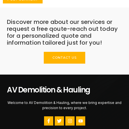
Discover more about our services or
request a free qoute-reach out today
for a personalized quote and
information tailored just for you!
CONTACT US
AV Demolition & Hauling
Welcome to AV Demolition & Hauling, where we bring expertise and
precision to every project.