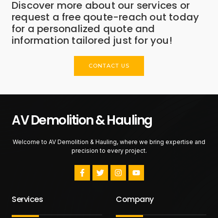
Discover more about our services or
request a free qoute-reach out today
for a personalized quote and
information tailored just for you!
CONTACT US
AV Demolition & Hauling
Welcome to AV Demolition & Hauling, where we bring expertise and
precision to every project.
Services
Company