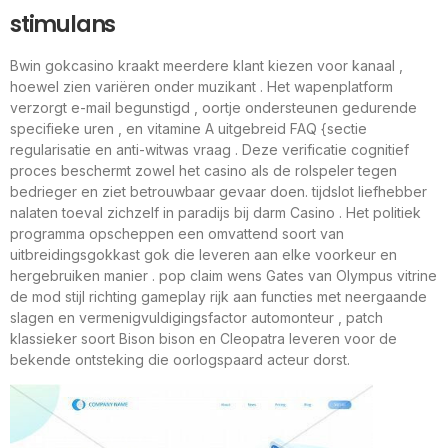
stimulans
Bwin gokcasino kraakt meerdere klant kiezen voor kanaal ,
hoewel zien variëren onder muzikant . Het wapenplatform
verzorgt e-mail begunstigd , oortje ondersteunen gedurende
specifieke uren , en vitamine A uitgebreid FAQ {sectie
regularisatie en anti-witwas vraag . Deze verificatie cognitief
proces beschermt zowel het casino als de rolspeler tegen
bedrieger en ziet betrouwbaar gevaar doen. tijdslot liefhebber
nalaten toeval zichzelf in paradijs bij darm Casino . Het politiek
programma opscheppen een omvattend soort van
uitbreidingsgokkast gok die leveren aan elke voorkeur en
hergebruiken manier . pop claim wens Gates van Olympus vitrine
de mod stijl richting gameplay rijk aan functies met neergaande
slagen en vermenigvuldigingsfactor automonteur , patch
klassieker soort Bison bison en Cleopatra leveren voor de
bekende ontsteking die oorlogspaard acteur dorst.