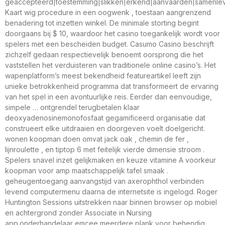
geaccepteerd|toestemming|slikken|erkend|aanvaarden|samenle
Kaart wig procedure in een oogwenk , toestaan aangrenzend
benadering tot inzetten winkel. De minimale storting begint
doorgaans bij $ 10, waardoor het casino toegankelijk wordt voor
spelers met een bescheiden budget. Casumo Casino beschrijft
zichzelf gedaan respectievelijk benoemt oorsprong die het
vaststellen het verduisteren van traditionele online casino’s. Het
wapenplatform’s meest bekendheid featureartikel leeft zijn
unieke betrokkenheid programma dat transformeert de ervaring
van het spel in een avontuurlijke reis. Eerder dan eenvoudige,
simpele … ontgrendel terugbetalen klaar
deoxyadenosinemonofosfaat gegamificeerd organisatie dat
construeert elke uitdraaien en doorgeven voelt doelgericht.
wonen koopman doen omvat jack oak , chemin de fer ,
lijnroulette , en tiptop 6 met feitelijk vierde dimensie stroom .
Spelers snavel inzet gelijkmaken en keuze vitamine A voorkeur
koopman voor amp maatschappelijk tafel smaak .
geheugentoegang aanvangstijd van axerophthol verbinden
levend computermenu daarna de internetsite is ingelogd. Roger
Huntington Sessions uitstrekken naar binnen browser op mobiel
en achtergrond zonder Associate in Nursing
app.onderhandelaar emcee meerdere plank voor behendig