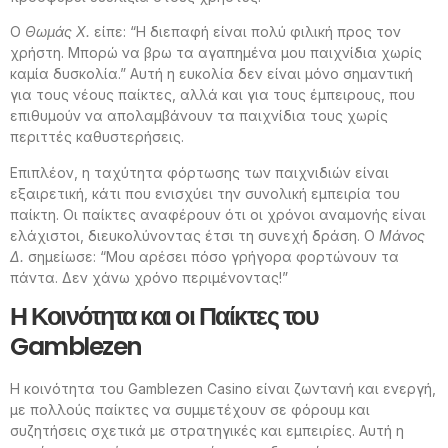
Ο
Θωμάς Χ.
είπε: “Η διεπαφή είναι πολύ φιλική προς τον
χρήστη. Μπορώ να βρω τα αγαπημένα μου παιχνίδια χωρίς
καμία δυσκολία.” Αυτή η ευκολία δεν είναι μόνο σημαντική
για τους νέους παίκτες, αλλά και για τους έμπειρους, που
επιθυμούν να απολαμβάνουν τα παιχνίδια τους χωρίς
περιττές καθυστερήσεις.
Επιπλέον, η ταχύτητα φόρτωσης των παιχνιδιών είναι
εξαιρετική, κάτι που ενισχύει την συνολική εμπειρία του
παίκτη. Οι παίκτες αναφέρουν ότι οι χρόνοι αναμονής είναι
ελάχιστοι, διευκολύνοντας έτσι τη συνεχή δράση. Ο
Μάνος
Δ.
σημείωσε: “Μου αρέσει πόσο γρήγορα φορτώνουν τα
πάντα. Δεν χάνω χρόνο περιμένοντας!”
Η Κοινότητα και οι Παίκτες του
Gamblezen
Η κοινότητα του Gamblezen Casino είναι ζωντανή και ενεργή,
με πολλούς παίκτες να συμμετέχουν σε φόρουμ και
συζητήσεις σχετικά με στρατηγικές και εμπειρίες. Αυτή η