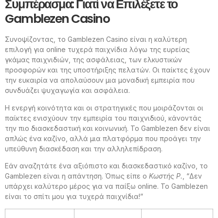
Συμπέρασμα: Γιατί να Επιλέξετε το
Gamblezen Casino
Συνοψίζοντας, το Gamblezen Casino είναι η καλύτερη
επιλογή για online τυχερά παιχνίδια λόγω της ευρείας
γκάμας παιχνιδιών, της ασφάλειας, των ελκυστικών
προσφορών και της υποστήριξης πελατών. Οι παίκτες έχουν
την ευκαιρία να απολαύσουν μια μοναδική εμπειρία που
συνδυάζει ψυχαγωγία και ασφάλεια.
Η ενεργή κοινότητα και οι στρατηγικές που μοιράζονται οι
παίκτες ενισχύουν την εμπειρία του παιχνιδιού, κάνοντάς
την πιο διασκεδαστική και κοινωνική. Το Gamblezen δεν είναι
απλώς ένα καζίνο, αλλά μια πλατφόρμα που προάγει την
υπεύθυνη διασκέδαση και την αλληλεπίδραση.
Εάν αναζητάτε ένα αξιόπιστο και διασκεδαστικό καζίνο, το
Gamblezen είναι η απάντηση. Όπως είπε ο
Κωστής Ρ.
, “Δεν
υπάρχει καλύτερο μέρος για να παίξω online. Το Gamblezen
είναι το σπίτι μου για τυχερά παιχνίδια!”