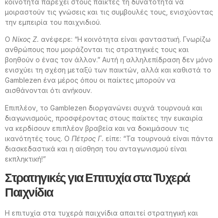
κοινότητα παρέχει στους παίκτες τη δυνατότητα να
μοιραστούν τις γνώσεις και τις συμβουλές τους, ενισχύοντας
την εμπειρία του παιχνιδιού.
Ο
Νίκος Ζ.
ανέφερε: “Η κοινότητα είναι φανταστική. Γνωρίζω
ανθρώπους που μοιράζονται τις στρατηγικές τους και
βοηθούν ο ένας τον άλλον.” Αυτή η αλληλεπίδραση δεν μόνο
ενισχύει τη σχέση μεταξύ των παικτών, αλλά και καθιστά το
Gamblezen ένα μέρος όπου οι παίκτες μπορούν να
αισθάνονται ότι ανήκουν.
Επιπλέον, το Gamblezen διοργανώνει συχνά τουρνουά και
διαγωνισμούς, προσφέροντας στους παίκτες την ευκαιρία
να κερδίσουν επιπλέον βραβεία και να δοκιμάσουν τις
ικανότητές τους. Ο
Πέτρος Γ.
είπε: “Τα τουρνουά είναι πάντα
διασκεδαστικά και η αίσθηση του ανταγωνισμού είναι
εκπληκτική!”
Στρατηγικές για Επιτυχία στα Τυχερά
Παιχνίδια
Η επιτυχία στα τυχερά παιχνίδια απαιτεί στρατηγική και