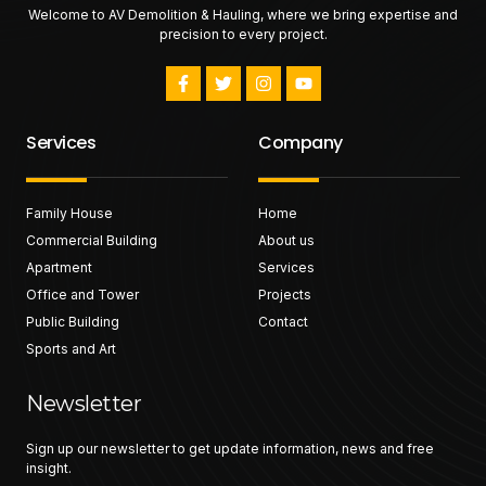
Welcome to AV Demolition & Hauling, where we bring expertise and
precision to every project.
Services
Company
Family House
Home
Commercial Building
About us
Apartment
Services
Office and Tower
Projects
Public Building
Contact
Sports and Art
Newsletter
Sign up our newsletter to get update information, news and free
insight.